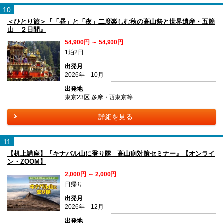
10
＜ひとり旅＞『「昼」と「夜」二度楽しむ秋の高山祭と世界遺産・五箇
山 ２日間』
54,900円 ～ 54,900円
1泊2日
出発月
2026年 10月
出発地
東京23区 多摩・西東京等
詳細を見る
11
【机上講座】『キナバル山に登り隊 高山病対策セミナー』【オンライ
ン・ZOOM】
2,000円 ～ 2,000円
日帰り
出発月
2026年 12月
出発地