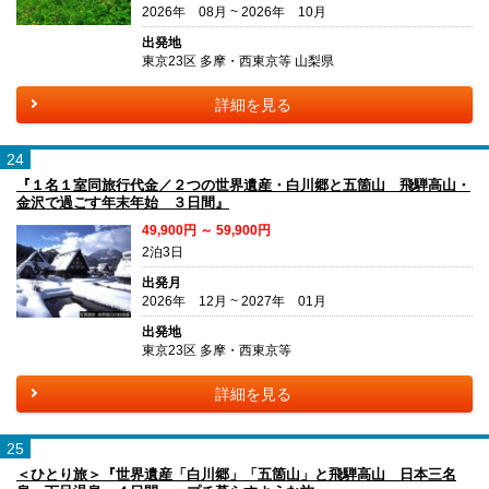
2026年 08月 ~ 2026年 10月
出発地
東京23区 多摩・西東京等 山梨県
詳細を見る
24
『１名１室同旅行代金／２つの世界遺産・白川郷と五箇山 飛騨高山・
金沢で過ごす年末年始 ３日間』
49,900円 ～ 59,900円
2泊3日
出発月
2026年 12月 ~ 2027年 01月
出発地
東京23区 多摩・西東京等
詳細を見る
25
＜ひとり旅＞『世界遺産「白川郷」「五箇山」と飛騨高山 日本三名