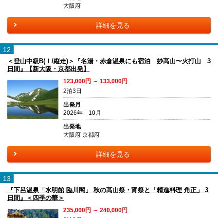
大阪府
詳細を見る
12
＜登山中級B(！/縦走)＞『名湯・赤倉温泉にも宿泊 妙高山〜火打山 3
日間』【新大阪・京都出発】
123,000円 ～ 133,000円
2泊3日
出発月
2026年 10月
出発地
大阪府 京都府
詳細を見る
13
『下呂温泉「水明館 臨川閣」 秋の高山祭・宵祭と「精進料理 角正」 3
日間』＜四季の華＞
235,000円 ～ 240,000円