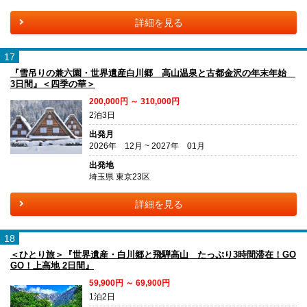
詳細を見る
17
『雪吊りの兼六園・世界遺産白川郷 高山温泉と古都金沢の年末年始
3日間』＜四季の華＞
200,000円 ～ 310,000円
2泊3日
出発月
2026年 12月 ~ 2027年 01月
出発地
埼玉県 東京23区
詳細を見る
18
＜ひとり旅＞『世界遺産・白川郷と飛騨高山 たっぷり3時間滞在！GO
GO！上高地 2日間』
59,900円 ～ 69,900円
1泊2日