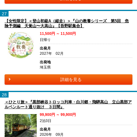
27
【女性限定】＜登山初級A（縦走）＞『山の教養シリーズ 第5回 危
険予測編 天覚山〜大高山』【吾野駅集合】
11,500円 ～ 11,500円
日帰り
出発月
2027年 02月
出発地
埼玉県
詳細を見る
28
＜ひとり旅＞『黒部峡谷トロッコ列車・白川郷・飛騨高山 立山黒部ア
ルペンルート通り抜け ３日間』
99,900円 ～ 99,900円
2泊3日
出発月
2026年 09月