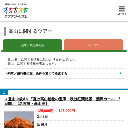
MENU
高山に関するツアー
列車／飛行機の旅
バスツアー
「高山 春」に関する情報は見つかりませんでした。
「高山」に関する情報を表示します。
「列車／飛行機の旅」条件を変えて検索する
1
＜登山中級A＞『夏は高山植物の宝庫・秋は紅葉絶景 涸沢カール 3
日間』【名古屋・高山発】
125,000円 ～ 125,000円
2泊3日
出発月