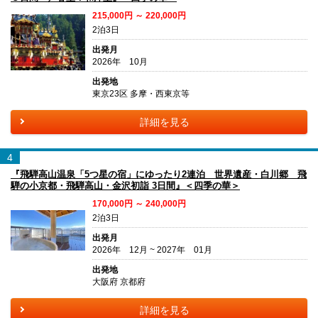
215,000円 ～ 220,000円
2泊3日
出発月
2026年 10月
出発地
東京23区 多摩・西東京等
詳細を見る
4
『飛騨高山温泉「5つ星の宿」にゆったり2連泊 世界遺産・白川郷 飛
騨の小京都・飛騨高山・金沢初詣 3日間』＜四季の華＞
170,000円 ～ 240,000円
2泊3日
出発月
2026年 12月 ~ 2027年 01月
出発地
大阪府 京都府
詳細を見る