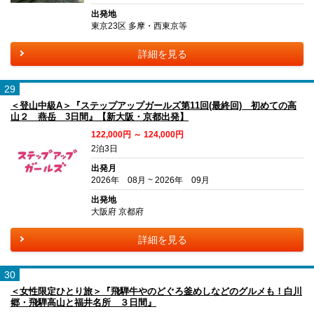
出発地
東京23区 多摩・西東京等
詳細を見る
29
＜登山中級A＞『ステップアップガールズ第11回(最終回) 初めての高
山２ 燕岳 3日間』【新大阪・京都出発】
122,000円 ～ 124,000円
2泊3日
出発月
2026年 08月 ~ 2026年 09月
出発地
大阪府 京都府
詳細を見る
30
＜女性限定ひとり旅＞『飛騨牛やのどぐろ釜めしなどのグルメも！白川
郷・飛騨高山と福井名所 ３日間』