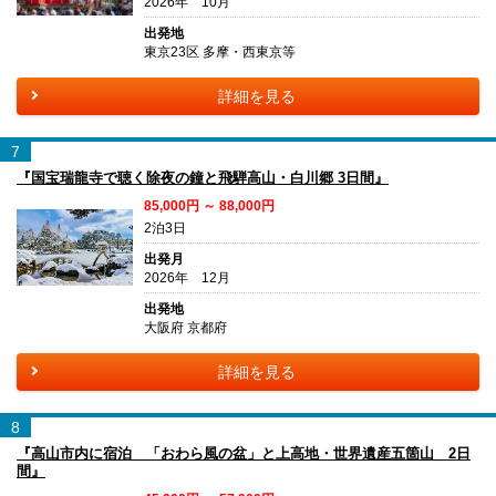
2026年 10月
出発地
東京23区 多摩・西東京等
詳細を見る
7
『国宝瑞龍寺で聴く除夜の鐘と飛騨高山・白川郷 3日間』
85,000円 ～ 88,000円
2泊3日
出発月
2026年 12月
出発地
大阪府 京都府
詳細を見る
8
『高山市内に宿泊 「おわら風の盆」と上高地・世界遺産五箇山 2日
間』