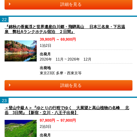
詳細を見る
22
『錦秋の香嵐渓と世界遺産白川郷・飛騨高山 日本三名泉・下呂温
泉 弊社Aランクホテル宿泊 ２日間』
39,900円 ～ 69,900円
1泊2日
出発月
2026年 11月 ~ 2026年 12月
出発地
東京23区 多摩・西東京等
詳細を見る
23
＜登山中級Ａ＞『ゆとりの行程でゆく 大展望と高山植物の名峰 北
岳 3日間』【新宿・立川・八王子出発】
97,900円 ～ 97,900円
2泊3日
出発月