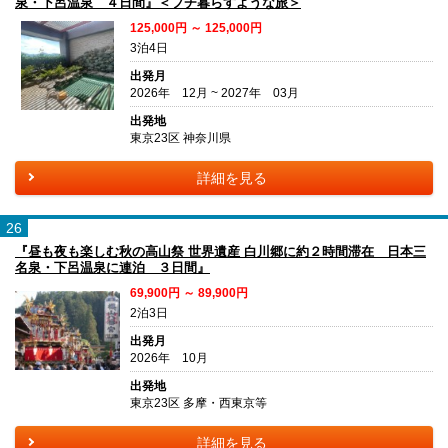
泉・下呂温泉 ４日間』＜プチ暮らすような旅＞
125,000円 ～ 125,000円
3泊4日
出発月
2026年 12月 ~ 2027年 03月
出発地
東京23区 神奈川県
詳細を見る
26
『昼も夜も楽しむ秋の高山祭 世界遺産 白川郷に約２時間滞在 日本三
名泉・下呂温泉に連泊 ３日間』
69,900円 ～ 89,900円
2泊3日
出発月
2026年 10月
出発地
東京23区 多摩・西東京等
詳細を見る