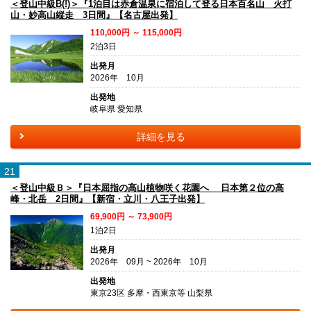
＜登山中級B(!)＞『1泊目は赤倉温泉に宿泊して登る日本百名山 火打
山・妙高山縦走 3日間』【名古屋出発】
110,000円 ～ 115,000円
2泊3日
出発月
2026年 10月
出発地
岐阜県 愛知県
詳細を見る
21
＜登山中級Ｂ＞『日本屈指の高山植物咲く花園へ 日本第２位の高
峰・北岳 2日間』【新宿・立川・八王子出発】
69,900円 ～ 73,900円
1泊2日
出発月
2026年 09月 ~ 2026年 10月
出発地
東京23区 多摩・西東京等 山梨県