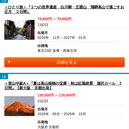
15
＜ひとり旅＞『２つの世界遺産 白川郷・五箇山 飛騨高山で過ごすお
正月 ２日間』
79,900円 ～ 79,900円
1泊2日
出発月
2026年 12月 ~ 2027年 01月
出発地
東京23区 多摩・西東京等
詳細を見る
16
＜登山中級A＞『夏は高山植物の宝庫・秋は紅葉絶景 涸沢カール 3
日間』【新大阪・京都出発】
130,000円 ～ 130,000円
2泊3日
出発月
2026年 09月 ~ 2026年 10月
出発地
大阪府 京都府