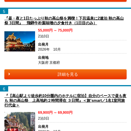
5
『昼・夜と1日たっぷり秋の高山祭を満喫！下呂温泉に2連泊 秋の高山
祭 3日間』 飛騨牛朴葉味噌の夕食付き（1日目のみ）
55,000円 ～ 75,000円
2泊3日
出発月
2026年 10月
出発地
大阪府 京都府
詳細を見る
6
『【高山駅より徒歩約10分圏内のホテルに宿泊】自分のペースで昼も夜
も 秋の高山祭 上高地約２時間滞在 ３日間』＜旅’smart／1名1室同旅
行代金＞
69,900円 ～ 69,900円
2泊3日
出発月