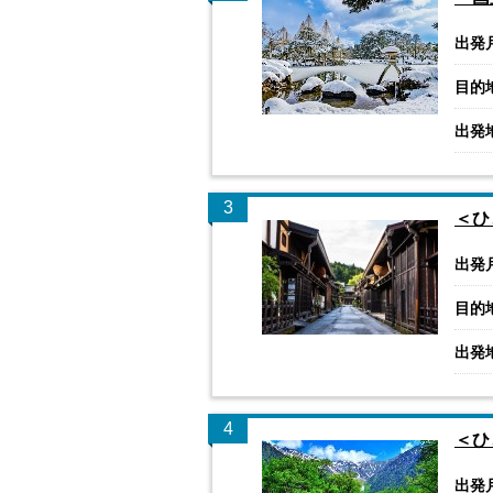
出発
目的
出発
3
＜ひ
出発
目的
出発
4
＜ひ
出発