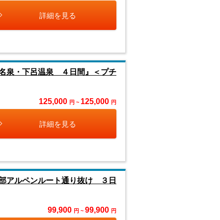
詳細を見る
名泉・下呂温泉 ４日間』＜プチ
125,000
125,000
円 ~
円
詳細を見る
部アルペンルート通り抜け ３日
99,900
99,900
円 ~
円