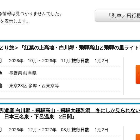
する情報は見つかりませんでした。
「列車／飛行機
報を表示します。
とり旅＞『紅葉の上高地・白川郷・飛騨高山と飛騨の里ライト
月
2026年 10月 ~ 2026年 11月
旅行日数
1泊2日
地
長野県 岐阜県
地
東京23区 多摩・西東京等
界遺産 白川郷・飛騨高山・飛騨大鍾乳洞 冬にしか見られな
 日本三名泉・下呂温泉 2日間』
月
2026年 12月 ~ 2027年 03月
旅行日数
1泊2日