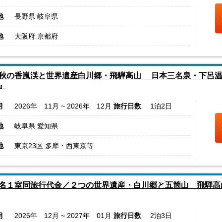
地
長野県 岐阜県
地
大阪府 京都府
秋の香嵐渓と世界遺産白川郷・飛騨高山 日本三名泉・下呂温
』
月
2026年 11月 ~ 2026年 12月
旅行日数
1泊2日
地
岐阜県 愛知県
地
東京23区 多摩・西東京等
名１室同旅行代金／２つの世界遺産・白川郷と五箇山 飛騨高
月
2026年 12月 ~ 2027年 01月
旅行日数
2泊3日