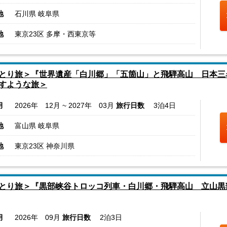
地
石川県 岐阜県
地
東京23区 多摩・西東京等
とり旅＞『世界遺産「白川郷」「五箇山」と飛騨高山 日本三
すような旅＞
月
2026年 12月 ~ 2027年 03月
旅行日数
3泊4日
地
富山県 岐阜県
地
東京23区 神奈川県
とり旅＞『黒部峡谷トロッコ列車・白川郷・飛騨高山 立山黒
月
2026年 09月
旅行日数
2泊3日