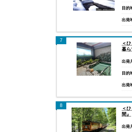
目的
出発
7
＜ひ
暮ら
出発
目的
出発
8
＜ひ
間』
出発