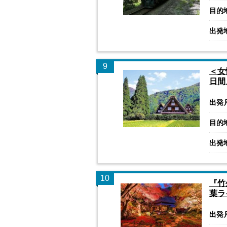
目的
出発
9
＜女
日間
出発
目的
出発
10
『竹
葉ラ
出発