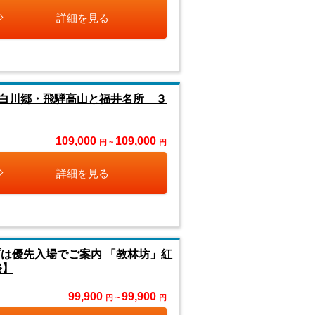
詳細を見る
白川郷・飛騨高山と福井名所 ３
109,000
109,000
円 ~
円
詳細を見る
は優先入場でご案内 「教林坊」紅
発】
99,900
99,900
円 ~
円