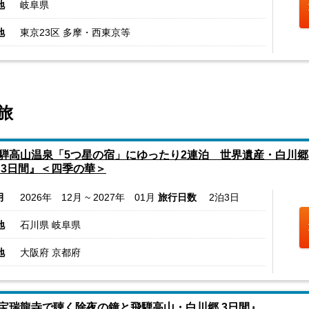
地
岐阜県
地
東京23区 多摩・西東京等
旅
騨高山温泉「5つ星の宿」にゆったり2連泊 世界遺産・白川
 3日間』＜四季の華＞
月
2026年 12月 ~ 2027年 01月
旅行日数
2泊3日
地
石川県 岐阜県
地
大阪府 京都府
宝瑞龍寺で聴く除夜の鐘と飛騨高山・白川郷 3日間』