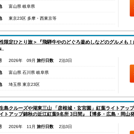
地
富山県 岐阜県
地
東京23区 多摩・西東京等
性限定ひとり旅＞『飛騨牛やのどぐろ釜めしなどのグルメも！
』
月
2026年 09月
旅行日数
2泊3日
地
富山県 石川県 岐阜県
地
埼玉県 東京23区
生島クルーズや湖東三山 「彦根城・玄宮園」紅葉ライトアップ
イトアップ錦秋の近江紅葉9名所 3日間』【博多・広島・岡山
月
2026年 11月
旅行日数
2泊3日