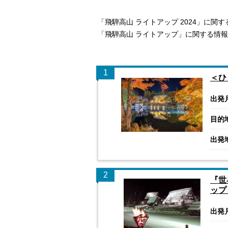
「飛騨高山 ライトアップ 2024」に関
「飛騨高山 ライトアップ」に関する情
1
＜ひ
出発
目的
出発
2
『世
ップ
出発