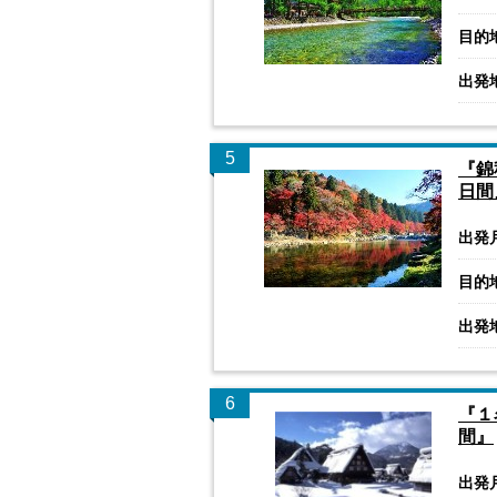
目的
出発
5
『錦
日間
出発
目的
出発
6
『１
間』
出発