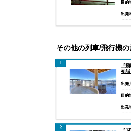
目的
出発
その他の列車/飛行機の
1
『飛
初詣
出発
目的
出発
2
『国