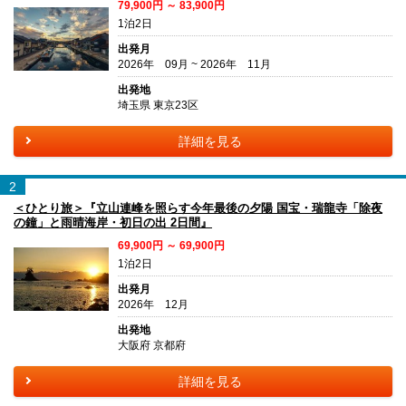
79,900円 ～ 83,900円
1泊2日
出発月
2026年 09月 ~ 2026年 11月
出発地
埼玉県 東京23区
詳細を見る
2
＜ひとり旅＞『立山連峰を照らす今年最後の夕陽 国宝・瑞龍寺「除夜
の鐘」と雨晴海岸・初日の出 2日間』
69,900円 ～ 69,900円
1泊2日
出発月
2026年 12月
出発地
大阪府 京都府
詳細を見る