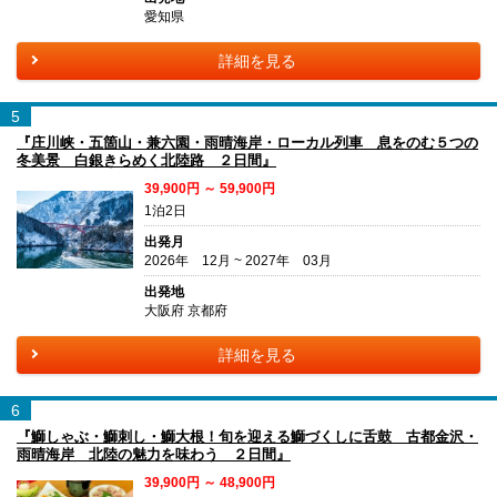
愛知県
詳細を見る
5
『庄川峡・五箇山・兼六園・雨晴海岸・ローカル列車 息をのむ５つの
冬美景 白銀きらめく北陸路 ２日間』
39,900円 ～ 59,900円
1泊2日
出発月
2026年 12月 ~ 2027年 03月
出発地
大阪府 京都府
詳細を見る
6
『鰤しゃぶ・鰤刺し・鰤大根！旬を迎える鰤づくしに舌鼓 古都金沢・
雨晴海岸 北陸の魅力を味わう ２日間』
39,900円 ～ 48,900円