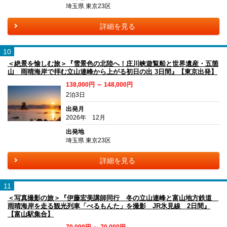
埼玉県 東京23区
詳細を見る
10
＜絶景を愉しむ旅＞『雪景色の北陸へ！庄川峡遊覧船と世界遺産・五箇
山 雨晴海岸で拝む立山連峰から上がる初日の出 3日間』【東京出発】
138,000円 ～ 148,000円
2泊3日
出発月
2026年 12月
出発地
埼玉県 東京23区
詳細を見る
11
＜写真撮影の旅＞『伊藤宏美講師同行 冬の立山連峰と富山地方鉄道
雨晴海岸を走る観光列車「べるもんた」を撮影 JR氷見線 2日間』
【富山駅集合】
70,000円 ～ 70,000円