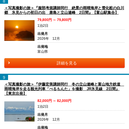
8
＜写真撮影の旅＞『服部考規講師同行 絶景の雨晴海岸と雪化粧の白川
郷 氷見からの初日の出 唐島と立山連峰 2日間』【富山駅集合】
79,800円 ～ 79,800円
1泊2日
出発月
2026年 12月
出発地
富山県
詳細を見る
9
＜写真撮影の旅＞『伊藤宏美講師同行 冬の立山連峰と富山地方鉄道
雨晴海岸を走る観光列車「べるもんた」を撮影 JR氷見線 2日間』
【東京出発】
82,000円 ～ 82,000円
1泊2日
出発月
2026年 12月
出発地