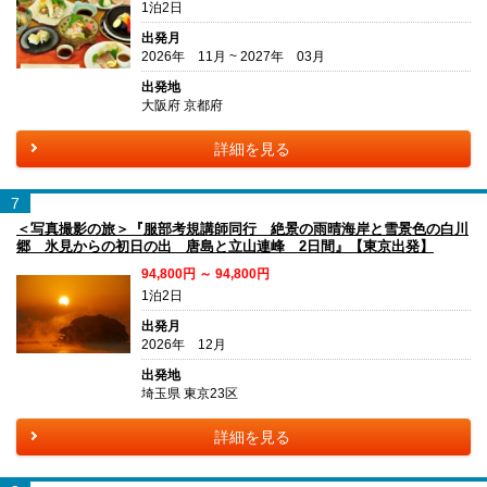
1泊2日
出発月
2026年 11月 ~ 2027年 03月
出発地
大阪府 京都府
詳細を見る
7
＜写真撮影の旅＞『服部考規講師同行 絶景の雨晴海岸と雪景色の白川
郷 氷見からの初日の出 唐島と立山連峰 2日間』【東京出発】
94,800円 ～ 94,800円
1泊2日
出発月
2026年 12月
出発地
埼玉県 東京23区
詳細を見る