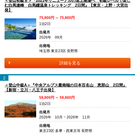
＜登山初級Ｂ＞『2021年リニューアルの雲上秘湯へ 初級レベルで楽し
む白馬連峰 白馬鑓温泉トレッキング 2日間』【東京・上野・大宮出
発】
75,900円 ～ 75,900円
1泊2日
出発月
2026年 09月
出発地
埼玉県 東京23区 長野県
詳細を見る
2
＜登山中級A＞『中央アルプス最南端の日本百名山 恵那山 2日間』
【新宿・立川・八王子出発】
59,900円 ～ 59,900円
1泊2日
出発月
2026年 10月 ~ 2026年 11月
出発地
東京23区 多摩・西東京等 長野県