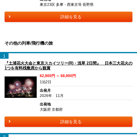
東京23区 多摩・西東京等 長野県
詳細を見る
その他の列車/飛行機の旅
1
『土浦花火大会と東京スカイツリー(R)・浅草 2日間』 日本三大花火の
1つを有料桟敷席から観賞
62,900円 ～ 68,900円
1泊2日
出発月
2026年 11月
出発地
大阪府 京都府
詳細を見る
2