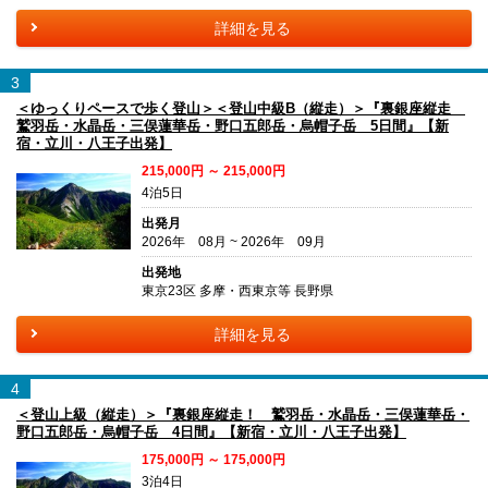
詳細を見る
3
＜ゆっくりペースで歩く登山＞＜登山中級B（縦走）＞『裏銀座縦走
鷲羽岳・水晶岳・三俣蓮華岳・野口五郎岳・烏帽子岳 5日間』【新
宿・立川・八王子出発】
215,000円 ～ 215,000円
4泊5日
出発月
2026年 08月 ~ 2026年 09月
出発地
東京23区 多摩・西東京等 長野県
詳細を見る
4
＜登山上級（縦走）＞『裏銀座縦走！ 鷲羽岳・水晶岳・三俣蓮華岳・
野口五郎岳・烏帽子岳 4日間』【新宿・立川・八王子出発】
175,000円 ～ 175,000円
3泊4日