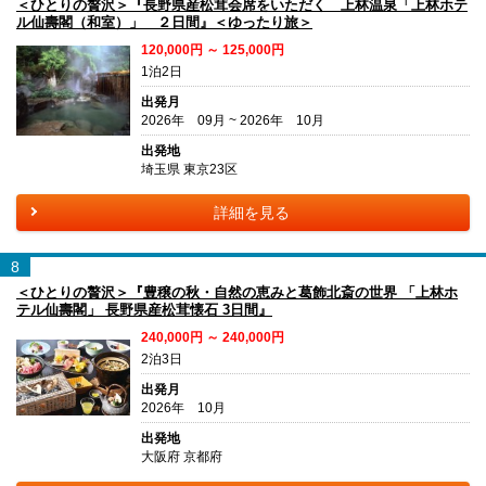
＜ひとりの贅沢＞『長野県産松茸会席をいただく 上林温泉「上林ホテ
ル仙壽閣（和室）」 ２日間』＜ゆったり旅＞
120,000円 ～ 125,000円
1泊2日
出発月
2026年 09月 ~ 2026年 10月
出発地
埼玉県 東京23区
詳細を見る
8
＜ひとりの贅沢＞『豊穣の秋・自然の恵みと葛飾北斎の世界 「上林ホ
テル仙壽閣」 長野県産松茸懐石 3日間』
240,000円 ～ 240,000円
2泊3日
出発月
2026年 10月
出発地
大阪府 京都府