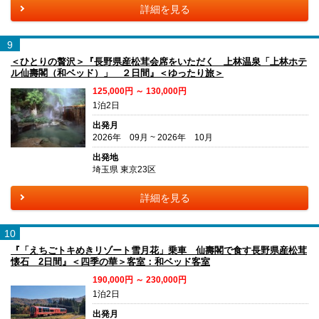
詳細を見る
9
＜ひとりの贅沢＞『長野県産松茸会席をいただく 上林温泉「上林ホテ
ル仙壽閣（和ベッド）」 ２日間』＜ゆったり旅＞
125,000円 ～ 130,000円
1泊2日
出発月
2026年 09月 ~ 2026年 10月
出発地
埼玉県 東京23区
詳細を見る
10
『「えちごトキめきリゾート雪月花」乗車 仙壽閣で食す長野県産松茸
懐石 2日間』＜四季の華＞客室：和ベッド客室
190,000円 ～ 230,000円
1泊2日
出発月