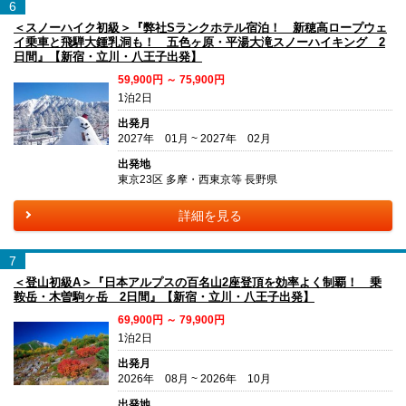
6
＜スノーハイク初級＞『弊社Sランクホテル宿泊！ 新穂高ロープウェ
イ乗車と飛騨大鍾乳洞も！ 五色ヶ原・平湯大滝スノーハイキング 2
日間』【新宿・立川・八王子出発】
59,900円 ～ 75,900円
1泊2日
出発月
2027年 01月 ~ 2027年 02月
出発地
東京23区 多摩・西東京等 長野県
詳細を見る
7
＜登山初級A＞『日本アルプスの百名山2座登頂を効率よく制覇！ 乗
鞍岳・木曽駒ヶ岳 2日間』【新宿・立川・八王子出発】
69,900円 ～ 79,900円
1泊2日
出発月
2026年 08月 ~ 2026年 10月
出発地