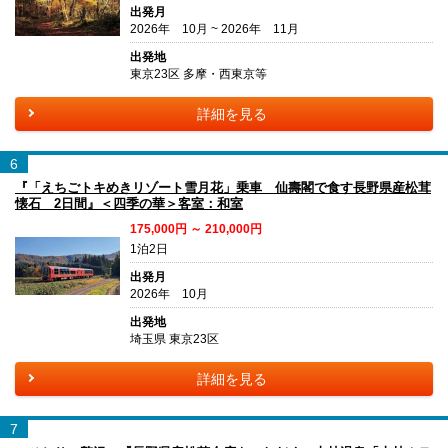
出発月
2026年 10月 ~ 2026年 11月
出発地
東京23区 多摩・西東京等
詳細を見る
6
『「えちごトキめきリゾート雪月花」乗車 仙壽閣で食す長野県産松茸
懐石 2日間』＜四季の華＞客室：和室
175,000円 ～ 210,000円
1泊2日
出発月
2026年 10月
出発地
埼玉県 東京23区
詳細を見る
7