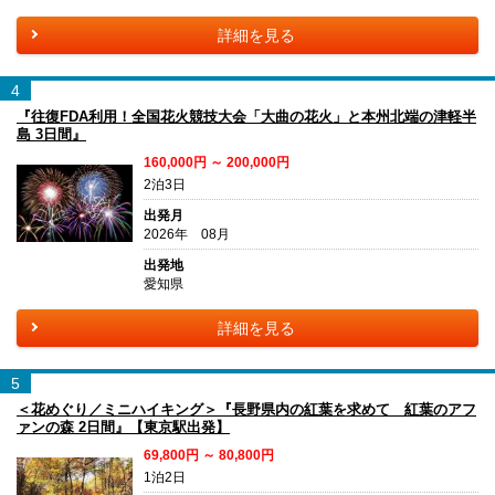
詳細を見る
4
『往復FDA利用！全国花火競技大会「大曲の花火」と本州北端の津軽半
島 3日間』
160,000円 ～ 200,000円
2泊3日
出発月
2026年 08月
出発地
愛知県
詳細を見る
5
＜花めぐり／ミニハイキング＞『長野県内の紅葉を求めて 紅葉のアフ
ァンの森 2日間』【東京駅出発】
69,800円 ～ 80,800円
1泊2日