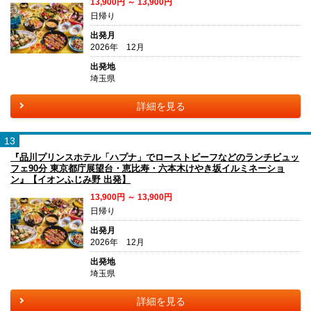
13,900円 ～ 13,900円
日帰り
出発月
2026年 12月
出発地
埼玉県
詳細を見る
13
『品川プリンスホテル「ハプナ」でローストビーフなどのランチビュッ
フェ90分 東京都庁展望台・恵比寿・六本木けやき坂イルミネーショ
ン』【イオンふじみ野 出発】
13,900円 ～ 13,900円
日帰り
出発月
2026年 12月
出発地
埼玉県
詳細を見る