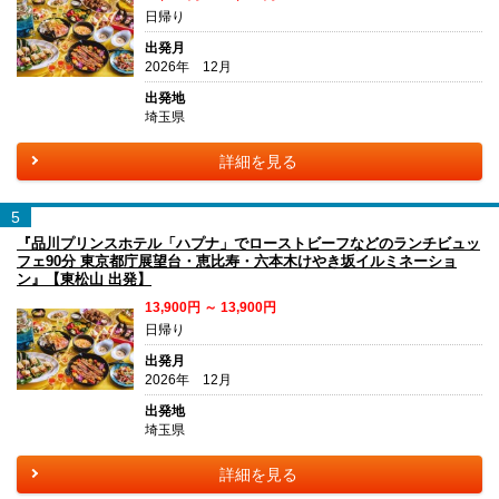
日帰り
出発月
2026年 12月
出発地
埼玉県
詳細を見る
5
『品川プリンスホテル「ハプナ」でローストビーフなどのランチビュッ
フェ90分 東京都庁展望台・恵比寿・六本木けやき坂イルミネーショ
ン』【東松山 出発】
13,900円 ～ 13,900円
日帰り
出発月
2026年 12月
出発地
埼玉県
詳細を見る