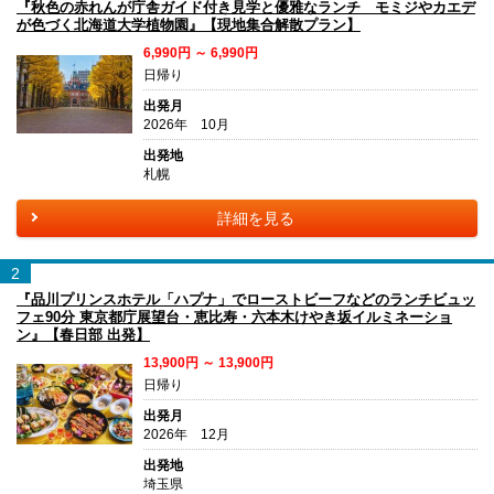
『秋色の赤れんが庁舎ガイド付き見学と優雅なランチ モミジやカエデ
が色づく北海道大学植物園』【現地集合解散プラン】
6,990円 ～ 6,990円
日帰り
出発月
2026年 10月
出発地
札幌
詳細を見る
2
『品川プリンスホテル「ハプナ」でローストビーフなどのランチビュッ
フェ90分 東京都庁展望台・恵比寿・六本木けやき坂イルミネーショ
ン』【春日部 出発】
13,900円 ～ 13,900円
日帰り
出発月
2026年 12月
出発地
埼玉県