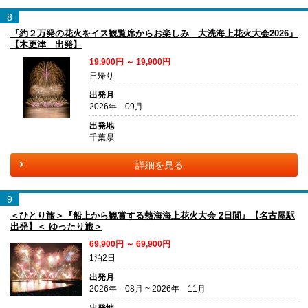
8
『約２万発の花火をイス観覧席からお楽しみ 大洗海上花火大会2026』
【木更津 出発】
19,900円 ～ 19,900円
日帰り
出発月
2026年 09月
出発地
千葉県
詳細を見る
9
＜ひとり旅＞『船上から観賞する熱海海上花火大会 2日間』【名古屋駅
出発】＜ ゆったり旅＞
69,900円 ～ 69,900円
1泊2日
出発月
2026年 08月 ~ 2026年 11月
出発地