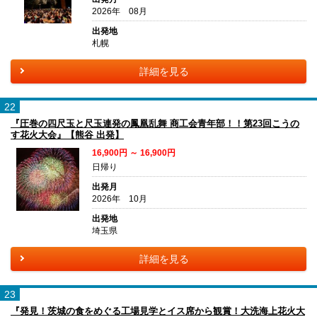
2026年 08月
出発地
札幌
詳細を見る
22
『圧巻の四尺玉と尺玉連発の鳳凰乱舞 商工会青年部！！第23回こうの
す花火大会』【熊谷 出発】
16,900円 ～ 16,900円
日帰り
出発月
2026年 10月
出発地
埼玉県
詳細を見る
23
『発見！茨城の食をめぐる工場見学とイス席から観賞！大洗海上花火大