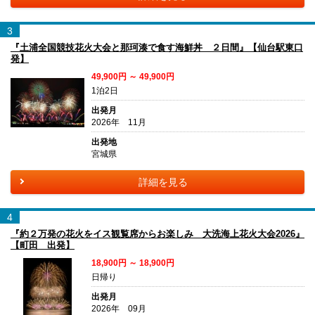
3
『土浦全国競技花火大会と那珂湊で食す海鮮丼 ２日間』【仙台駅東口
発】
49,900円 ～ 49,900円
1泊2日
出発月
2026年 11月
出発地
宮城県
詳細を見る
4
『約２万発の花火をイス観覧席からお楽しみ 大洗海上花火大会2026』
【町田 出発】
18,900円 ～ 18,900円
日帰り
出発月
2026年 09月