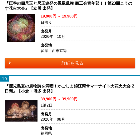
『圧巻の四尺玉と尺玉連発の鳳凰乱舞 商工会青年部！！第23回こうの
す花火大会』【立川 出発】
19,900円 ～ 19,900円
日帰り
出発月
2026年 10月
出発地
多摩・西東京等
詳細を見る
19
『鹿児島夏の風物詩を満喫！かごしま錦江湾サマーナイト大花火大会 2
日間』【小倉・博多 出発】
39,900円 ～ 39,900円
1泊2日
出発月
2026年 08月
出発地
福岡県