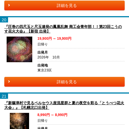
詳細を見る
20
『圧巻の四尺玉と尺玉連発の鳳凰乱舞 商工会青年部！！第23回こうの
す花火大会』【新宿 出発】
19,900円 ～ 19,900円
日帰り
出発月
2026年 10月
出発地
東京23区
詳細を見る
21
『新篠津村で見るペルセウス座流星群と夏の夜空を彩る「とうべつ花火
大会」』【札幌北口出発】
8,990円 ～ 8,990円
日帰り
出発月