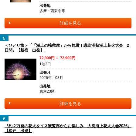
出発地
多摩・西東京等
詳細を見る
5
＜ひとり旅＞『「湖上の桟敷席」から観賞！諏訪湖祭湖上花火大会 2
日間』【新宿 出発】
72,900円 ～ 72,900円
1泊2日
出発月
2026年 08月
出発地
東京23区
詳細を見る
6
『約２万発の花火をイス観覧席からお楽しみ 大洗海上花火大会2026』
【松戸 出発】