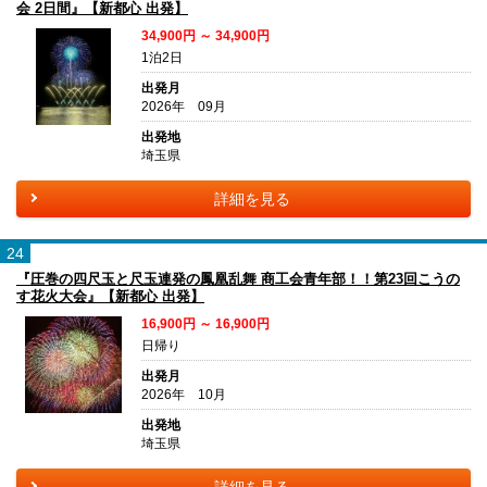
会 2日間』【新都心 出発】
34,900円 ～ 34,900円
1泊2日
出発月
2026年 09月
出発地
埼玉県
詳細を見る
24
『圧巻の四尺玉と尺玉連発の鳳凰乱舞 商工会青年部！！第23回こうの
す花火大会』【新都心 出発】
16,900円 ～ 16,900円
日帰り
出発月
2026年 10月
出発地
埼玉県
詳細を見る