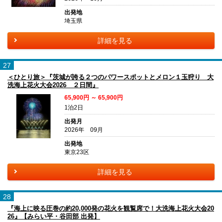
出発地
埼玉県
詳細を見る
27
＜ひとり旅＞『茨城が誇る２つのパワースポットとメロン１玉狩り 大
洗海上花火大会2026 ２日間』
65,900円 ～ 65,900円
1泊2日
出発月
2026年 09月
出発地
東京23区
詳細を見る
28
『海上に映る圧巻の約20,000発の花火を観覧席で！大洗海上花火大会20
26』【みらい平・谷田部 出発】