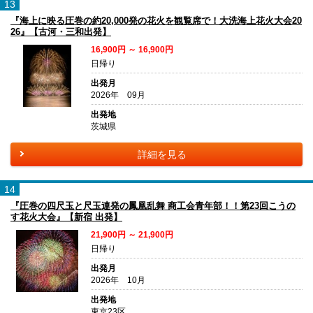
13
『海上に映る圧巻の約20,000発の花火を観覧席で！大洗海上花火大会20
26』【古河・三和出発】
16,900円 ～ 16,900円
日帰り
出発月
2026年 09月
出発地
茨城県
詳細を見る
14
『圧巻の四尺玉と尺玉連発の鳳凰乱舞 商工会青年部！！第23回こうの
す花火大会』【新宿 出発】
21,900円 ～ 21,900円
日帰り
出発月
2026年 10月
出発地
東京23区