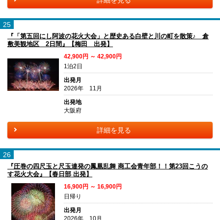
25
『「第五回にし阿波の花火大会」と歴史ある白壁と川の町を散策♪ 倉
敷美観地区 2日間』【梅田 出発】
42,900円 ～ 42,900円
1泊2日
出発月
2026年 11月
出発地
大阪府
詳細を見る
26
『圧巻の四尺玉と尺玉連発の鳳凰乱舞 商工会青年部！！第23回こうの
す花火大会』【春日部 出発】
16,900円 ～ 16,900円
日帰り
出発月
2026年 10月