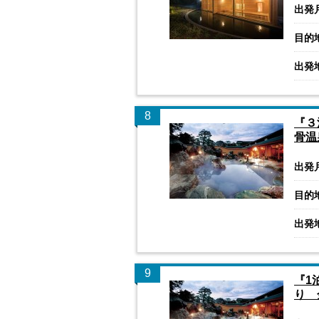
出発
目的
出発
8
『３
骨温
出発
目的
出発
9
『1
り 