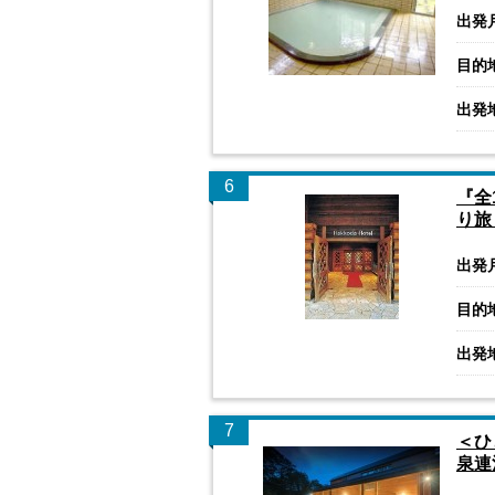
出発
目的
出発
6
『全
り旅
出発
目的
出発
7
＜ひ
泉連