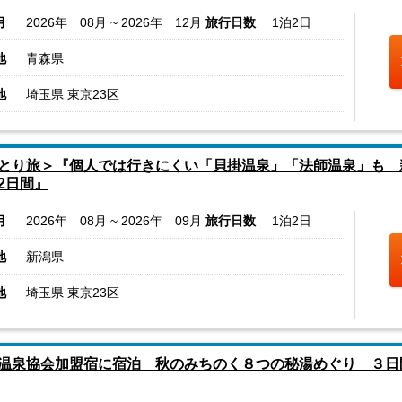
月
2026年 08月 ~ 2026年 12月
旅行日数
1泊2日
地
青森県
地
埼玉県 東京23区
とり旅＞『個人では行きにくい「貝掛温泉」「法師温泉」も 
2日間』
月
2026年 08月 ~ 2026年 09月
旅行日数
1泊2日
地
新潟県
地
埼玉県 東京23区
温泉協会加盟宿に宿泊 秋のみちのく８つの秘湯めぐり ３日