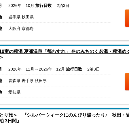
月
2026年 10月
旅行日数
2泊3日
地
岩手県 秋田県
地
大阪府 京都府
10室の秘湯 夏瀬温泉「都わすれ」 冬のみちのく名湯・秘湯め
＞
月
2026年 11月 ~ 2026年 12月
旅行日数
2泊3日
地
青森県 岩手県 秋田県
地
愛知県
とり旅＞ 『シルバーウィークにのんびり湯ったり♪ 秋田・
泊 3日間』