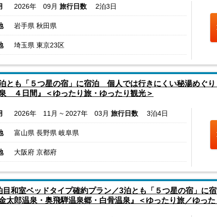
月
2026年 09月
旅行日数
2泊3日
地
岩手県 秋田県
地
埼玉県 東京23区
泊とも「５つ星の宿」に宿泊 個人では行きにくい秘湯めぐり
泉 ４日間』＜ゆったり旅・ゆったり観光＞
月
2026年 11月 ~ 2027年 03月
旅行日数
3泊4日
地
富山県 長野県 岐阜県
地
大阪府 京都府
泊目和室ベッドタイプ確約プラン／3泊とも「５つ星の宿」に
金太郎温泉・奥飛騨温泉郷・白骨温泉』＜ゆったり旅／ゆった