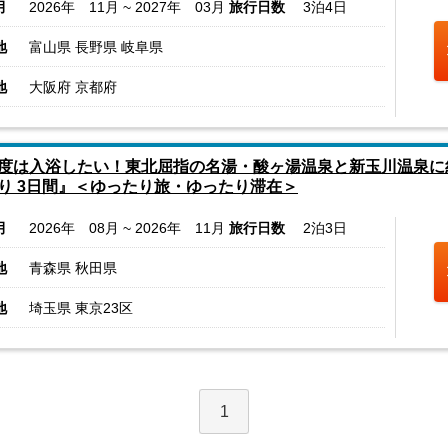
月
2026年 11月 ~ 2027年 03月
旅行日数
3泊4日
地
富山県 長野県 岐阜県
地
大阪府 京都府
度は入浴したい！東北屈指の名湯・酸ヶ湯温泉と新玉川温泉に約
り 3日間』＜ゆったり旅・ゆったり滞在＞
月
2026年 08月 ~ 2026年 11月
旅行日数
2泊3日
地
青森県 秋田県
地
埼玉県 東京23区
1