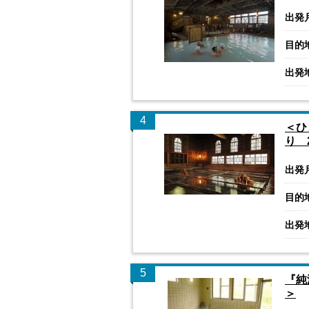
出発
目的
出発
4
＜ひ
り 
出発
目的
出発
5
『純
＞