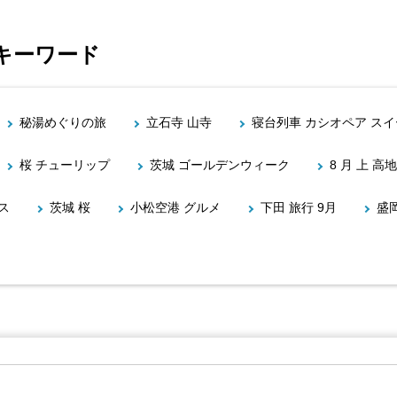
キーワード
秘湯めぐりの旅
立石寺 山寺
寝台列車 カシオペア ス
桜 チューリップ
茨城 ゴールデンウィーク
8 月 上 高
ス
茨城 桜
小松空港 グルメ
下田 旅行 9月
盛