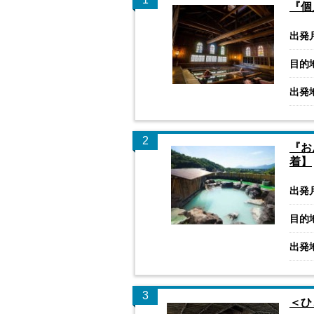
『個
出発
目的
出発
2
『お
着】
出発
目的
出発
3
＜ひ