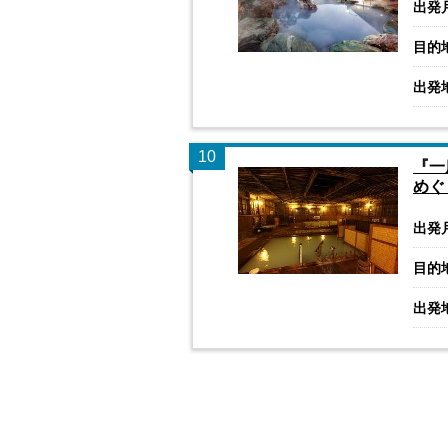
出発
目的
出発
10
『一
めぐ
出発
目的
出発