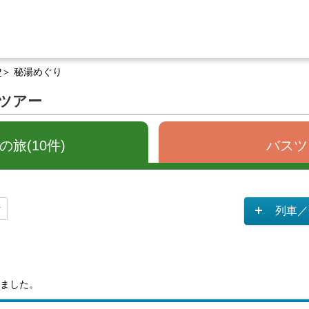
P
秘湯めぐり
ツアー
旅(10件)
バスツ
列車／
ました。