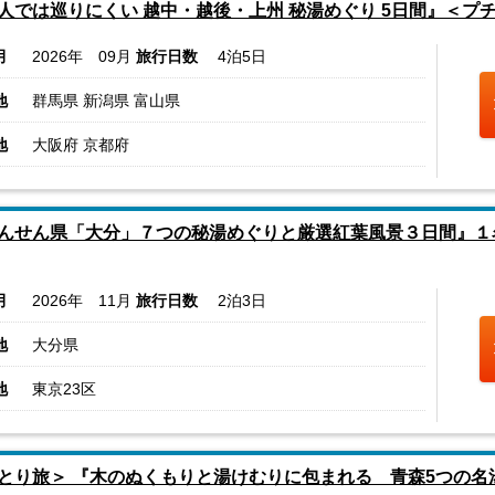
人では巡りにくい 越中・越後・上州 秘湯めぐり 5日間』＜プ
月
2026年 09月
旅行日数
4泊5日
地
群馬県 新潟県 富山県
地
大阪府 京都府
んせん県「大分」７つの秘湯めぐりと厳選紅葉風景３日間』１
月
2026年 11月
旅行日数
2泊3日
地
大分県
地
東京23区
とり旅＞ 『木のぬくもりと湯けむりに包まれる 青森5つの名