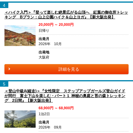
4
＜ハイク入門＞『登って楽しむ絶景広がる山頂へ 紅葉の御在所トレッ
キング Bプラン：山上公園ハイク＆山上ヨガ』【新大阪出発】
20,000円 ～ 20,000円
日帰り
出発月
2026年 10月
出発地
大阪府
詳細を見る
5
＜登山中級A(縦走)＞『女性限定 ステップアップガールズ登山ガイド
が同行 富士下山を楽しむ・パート１ 神秘の奥庭と苔の森トレッキン
グ 2日間』【新大阪出発】
68,900円 ～ 68,900円
1泊2日
出発月
2026年 09月