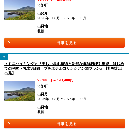
2泊3日
出発月
2026年 08月 ~ 2026年 09月
出発地
札幌
詳細を見る
8
＜ミニハイキング＞『美しい高山植物と新鮮な海鮮料理を堪能！はじめ
ての利尻・礼文3日間 プチホテルコリンシアン泊プラン』【札幌北口
出発】
93,900円 ～ 143,900円
2泊3日
出発月
2026年 08月 ~ 2026年 09月
出発地
札幌
詳細を見る