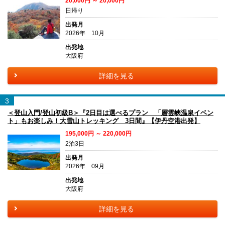
20,000円 ～ 20,000円
日帰り
出発月
2026年 10月
出発地
大阪府
詳細を見る
3
＜登山入門/登山初級B＞『2日目は選べるプラン 「層雲峡温泉イベン
ト」もお楽しみ！大雪山トレッキング 3日間』【伊丹空港出発】
195,000円 ～ 220,000円
2泊3日
出発月
2026年 09月
出発地
大阪府
詳細を見る