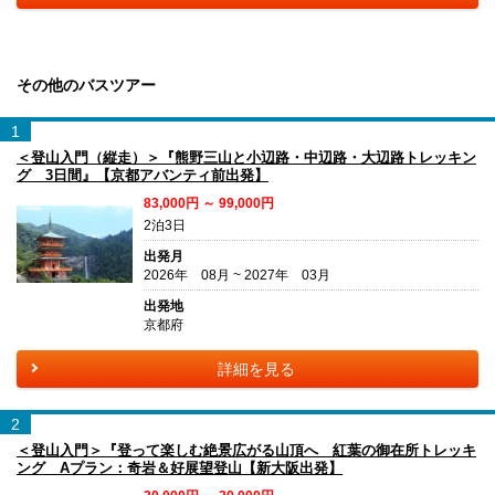
その他のバスツアー
1
＜登山入門（縦走）＞『熊野三山と小辺路・中辺路・大辺路トレッキン
グ 3日間』【京都アバンティ前出発】
83,000円 ～ 99,000円
2泊3日
出発月
2026年 08月 ~ 2027年 03月
出発地
京都府
詳細を見る
2
＜登山入門＞『登って楽しむ絶景広がる山頂へ 紅葉の御在所トレッキ
ング Aプラン：奇岩＆好展望登山【新大阪出発】