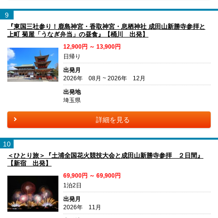
9
『東国三社参り！鹿島神宮・香取神宮・息栖神社 成田山新勝寺参拝と
上町 菊屋「うなぎ弁当」の昼食』【桶川 出発】
12,900円 ～ 13,900円
日帰り
出発月
2026年 08月 ~ 2026年 12月
出発地
埼玉県
詳細を見る
10
＜ひとり旅＞『土浦全国花火競技大会と成田山新勝寺参拝 ２日間』
【新宿 出発】
69,900円 ～ 69,900円
1泊2日
出発月
2026年 11月