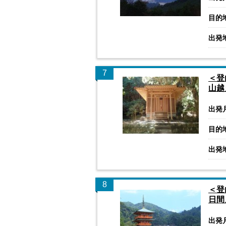
目的
出発
7
＜登
山越
出発
目的
出発
8
＜登
日間
出発