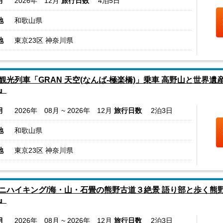
月
2026年 12月
旅行日数
4泊5日
地
和歌山県
地
東京23区 神奈川県
観光列車「GRAN 天空(なんば-極楽橋)」乗車 高野山と世界遺
』
月
2026年 08月 ~ 2026年 12月
旅行日数
2泊3日
地
和歌山県
地
東京23区 神奈川県
ニハイキング/海・山・石畳の熊野古道３絶景 語り部と歩く熊
』
月
2026年 08月 ~ 2026年 12月
旅行日数
2泊3日