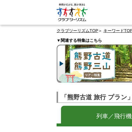
クラブツーリズムTOP
キーワードTO
▼関連する特集はこちら
「熊野古道 旅行 プラン
列車／飛行機の