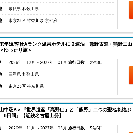
地
奈良県 和歌山県
地
東京23区 神奈川県 京都府
末年始/弊社Aランク温泉ホテルに２連泊 熊野古道・熊野三山
＜ゆったり旅＞
月
2026年 12月 ~ 2027年 01月
旅行日数
2泊3日
地
三重県 和歌山県
地
東京23区 神奈川県
山中級A＞『世界遺産「高野山」と「熊野」二つの聖地を結ぶ 
 6日間』【近鉄名古屋出発】
月
2026年 11月 ~ 2027年 03月
旅行日数
5泊6日