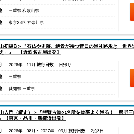
地
三重県 和歌山県
地
東京23区 神奈川県
山初級B＞『石仏や史跡、絶景が待つ昔日の巡礼路歩き 世界
え」』 【近鉄名古屋出発】
月
2026年 11月
旅行日数
日帰り
地
三重県
地
愛知県 三重県
山入門（縦走）＞『熊野古道の名所を効率よく巡る！ 熊野三
』【東京・品川・新横浜出発】
月
2026年 08月 ~ 2027年 03月
旅行日数
2泊3日