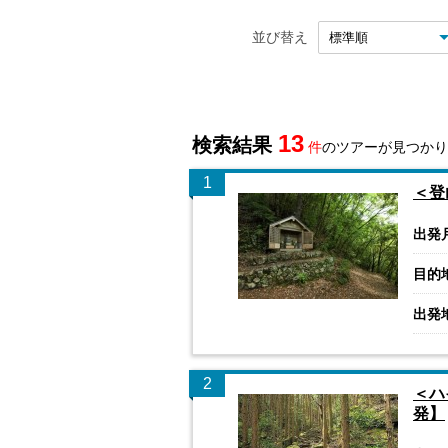
並び替え
13
検索結果
件
のツアーが見つかり
1
＜登
出発
目的
出発
2
＜ハ
発】