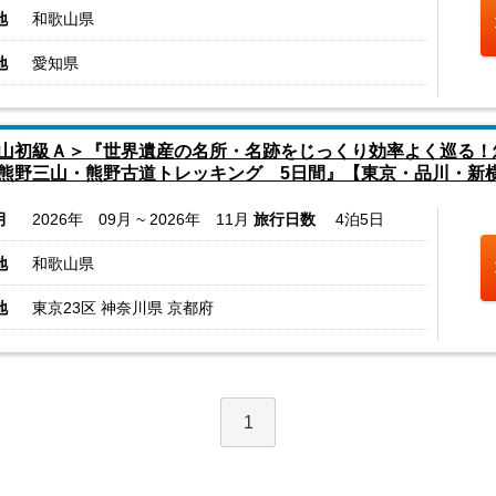
地
和歌山県
地
愛知県
山初級Ａ＞『世界遺産の名所・名跡をじっくり効率よく巡る！
熊野三山・熊野古道トレッキング 5日間』【東京・品川・新
月
2026年 09月 ~ 2026年 11月
旅行日数
4泊5日
地
和歌山県
地
東京23区 神奈川県 京都府
1