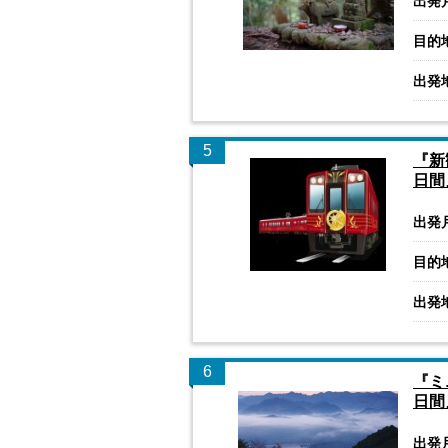
出発
目的
出発
5
『新
日間
出発
目的
出発
6
『ミ
日間
出発