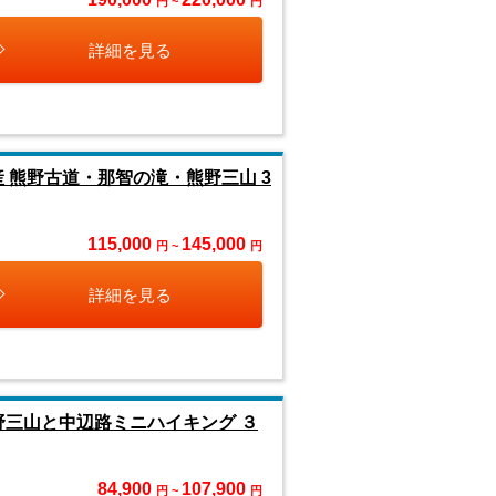
円 ~
円
詳細を見る
産 熊野古道・那智の滝・熊野三山 3
115,000
145,000
円 ~
円
詳細を見る
野三山と中辺路ミニハイキング ３
84,900
107,900
円 ~
円