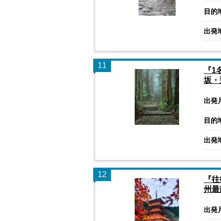
目的
出発
11
『1
坂・
出発
目的
出発
12
『往
州最
出発