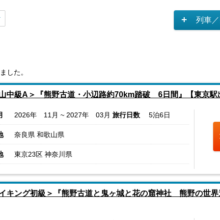
列車／
ました。
山中級A＞『熊野古道・小辺路約70km踏破 6日間』【東京駅
月
2026年 11月 ~ 2027年 03月
旅行日数
5泊6日
地
奈良県 和歌山県
地
東京23区 神奈川県
イキング初級＞『熊野古道と鬼ヶ城と花の窟神社 熊野の世界