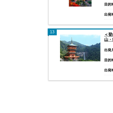
目的
出発
13
＜登
山・
出発
目的
出発