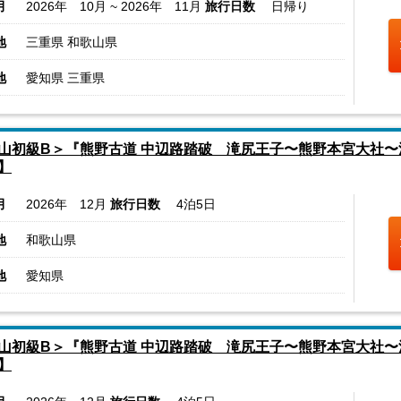
月
2026年 10月 ~ 2026年 11月
旅行日数
日帰り
地
三重県 和歌山県
地
愛知県 三重県
山初級B＞『熊野古道 中辺路踏破 滝尻王子〜熊野本宮大社〜
】
月
2026年 12月
旅行日数
4泊5日
地
和歌山県
地
愛知県
山初級B＞『熊野古道 中辺路踏破 滝尻王子〜熊野本宮大社〜
】