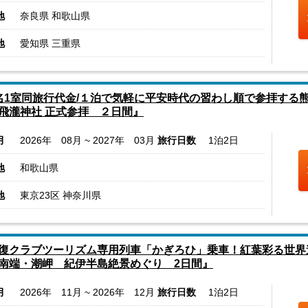
地
奈良県 和歌山県
地
愛知県 三重県
名1室同旅行代金/１泊で気軽に平安時代の習わし順で参拝する
飛瀧神社 正式参拝 ２日間』
月
2026年 08月 ~ 2027年 03月
旅行日数
1泊2日
地
和歌山県
地
東京23区 神奈川県
復クラブツーリズム専用列車「かぎろひ」乗車！紅葉彩る世界
南端・潮岬 紀伊半島絶景めぐり 2日間』
月
2026年 11月 ~ 2026年 12月
旅行日数
1泊2日