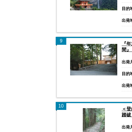
目的
出発
9
『年
間』
出発
目的
出発
10
＜登
踏破
出発