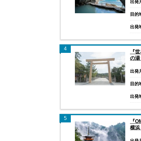
出発
目的
出発
4
『世
の湯
出発
目的
出発
5
『O
横浜
出発