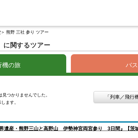
P
熊野 三社 参り ツアー
ー」に関するツアー
行機の旅
バス
報は見つかりませんでした。
「列車／飛行機
示します。
界遺産・熊野三山と高野山 伊勢神宮両宮参り 3日間』【茨