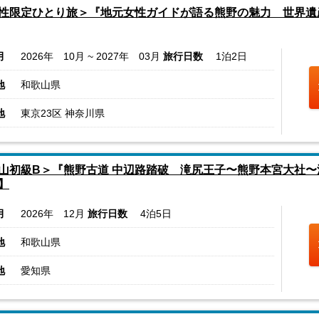
性限定ひとり旅＞『地元女性ガイドが語る熊野の魅力 世界遺
月
2026年 10月 ~ 2027年 03月
旅行日数
1泊2日
地
和歌山県
地
東京23区 神奈川県
山初級B＞『熊野古道 中辺路踏破 滝尻王子〜熊野本宮大社〜
】
月
2026年 12月
旅行日数
4泊5日
地
和歌山県
地
愛知県