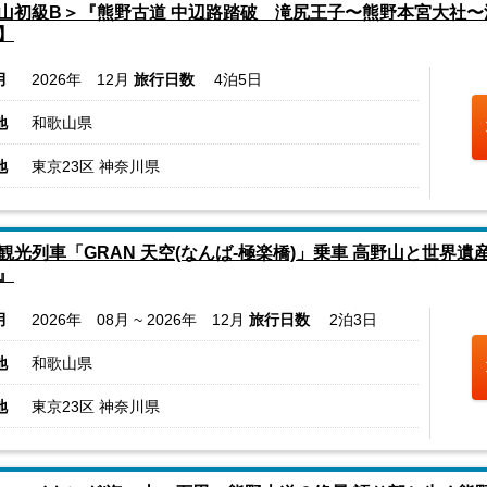
山初級B＞『熊野古道 中辺路踏破 滝尻王子〜熊野本宮大社〜
】
月
2026年 12月
旅行日数
4泊5日
地
和歌山県
地
東京23区 神奈川県
観光列車「GRAN 天空(なんば-極楽橋)」乗車 高野山と世界遺
』
月
2026年 08月 ~ 2026年 12月
旅行日数
2泊3日
地
和歌山県
地
東京23区 神奈川県