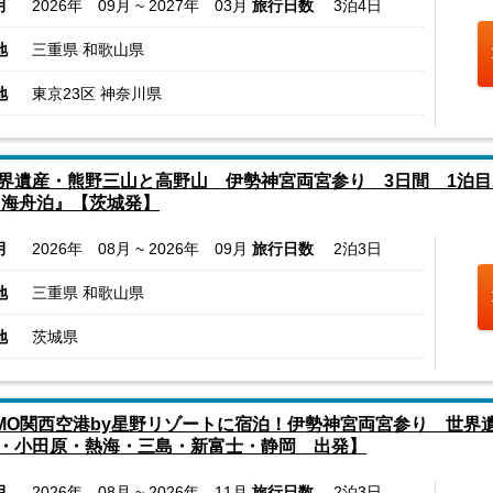
月
2026年 09月 ~ 2027年 03月
旅行日数
3泊4日
地
三重県 和歌山県
地
東京23区 神奈川県
界遺産・熊野三山と高野山 伊勢神宮両宮参り 3日間 1泊目
 海舟泊』【茨城発】
月
2026年 08月 ~ 2026年 09月
旅行日数
2泊3日
地
三重県 和歌山県
地
茨城県
MO関西空港by星野リゾートに宿泊！伊勢神宮両宮参り 世界
・小田原・熱海・三島・新富士・静岡 出発】
月
2026年 08月 ~ 2026年 11月
旅行日数
2泊3日