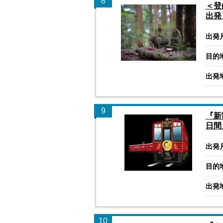
8
＜登
出発
出発
目的
出発
9
『新
日間
出発
目的
出発
10