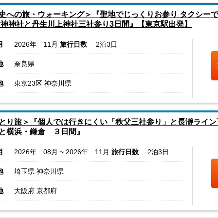
史への旅・ウォーキング＞『聖地でじっくりお参り タクシー
大神神社と丹生川上神社三社参り3日間』【東京駅出発】
月
2026年 11月
旅行日数
2泊3日
地
奈良県
地
東京23区 神奈川県
とり旅＞『個人では行きにくい「秩父三社参り」と長瀞ライン
と横浜・鎌倉 ３日間』
月
2026年 08月 ~ 2026年 11月
旅行日数
2泊3日
地
埼玉県 神奈川県
地
大阪府 京都府