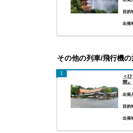
目的
出発
その他の列車/飛行機の
1
＜ひ
間』
出発
目的
出発