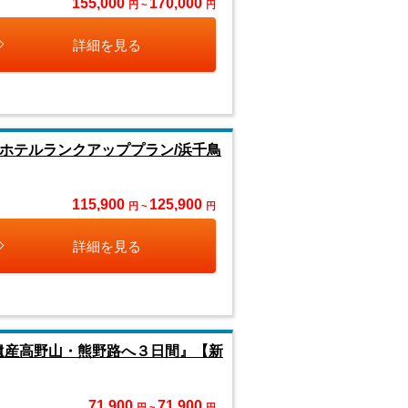
155,000
170,000
円 ~
円
詳細を見る
ホテルランクアッププラン/浜千鳥
115,900
125,900
円 ~
円
詳細を見る
遺産高野山・熊野路へ３日間』【新
71,900
71,900
円 ~
円