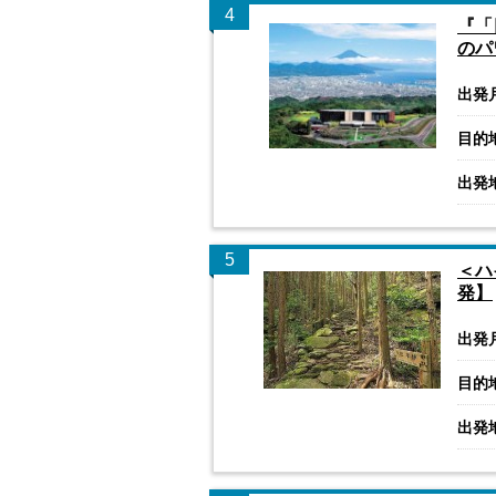
4
『「
のパ
出発
目的
出発
5
＜ハ
発】
出発
目的
出発