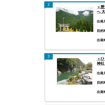
2
＜歴
へ 
出発
目的
出発
3
＜ひ
神社
出発
目的
出発