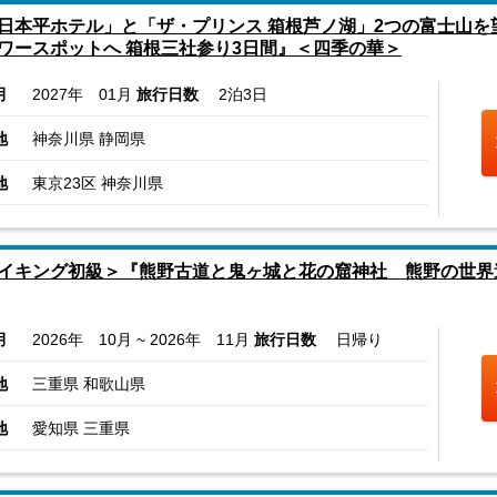
日本平ホテル」と「ザ・プリンス 箱根芦ノ湖」2つの富士山を
ワースポットへ 箱根三社参り3日間』＜四季の華＞
月
2027年 01月
旅行日数
2泊3日
地
神奈川県 静岡県
地
東京23区 神奈川県
イキング初級＞『熊野古道と鬼ヶ城と花の窟神社 熊野の世界
月
2026年 10月 ~ 2026年 11月
旅行日数
日帰り
地
三重県 和歌山県
地
愛知県 三重県