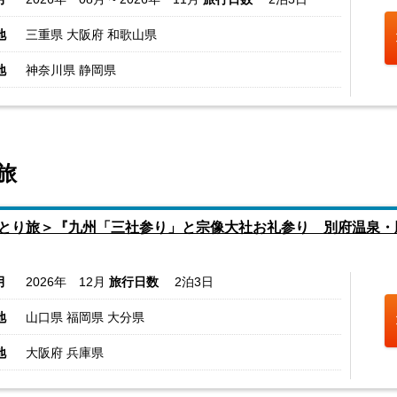
地
三重県 大阪府 和歌山県
地
神奈川県 静岡県
旅
とり旅＞『九州「三社参り」と宗像大社お礼参り 別府温泉・脇
月
2026年 12月
旅行日数
2泊3日
地
山口県 福岡県 大分県
地
大阪府 兵庫県