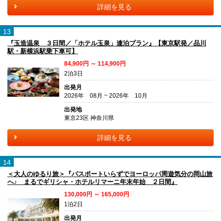
詳細を見る
13
『玉造温泉 ３日間／「ホテル玉泉」連泊プラン』【東京駅発／品川
駅・新横浜駅乗下車可】
84,900円 ～ 114,900円
2泊3日
出発月
2026年 08月 ~ 2026年 10月
出発地
東京23区 神奈川県
詳細を見る
14
＜大人のゆるり旅＞『パスポートいらずでヨーロッパ周遊気分の岡山旅
へ♪ まるでギリシャ・ホテルリマーニ年末年始 ２日間』
130,000円 ～ 165,000円
1泊2日
出発月