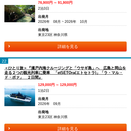
76,900円 ～ 91,900円
2泊3日
出発月
2026年 08月 ~ 2026年 10月
出発地
東京23区 神奈川県
詳細を見る
22
＜ひとり旅＞『瀬戸内海クルージングと「ウサギ島」へ 広島と岡山を
走る２つの観光列車に乗車 「etSETOra(エトセトラ)」「ラ・マル・
ド・ボァ」 ２日間』
129,000円 ～ 129,000円
1泊2日
出発月
2026年 09月
出発地
東京23区 神奈川県
詳細を見る