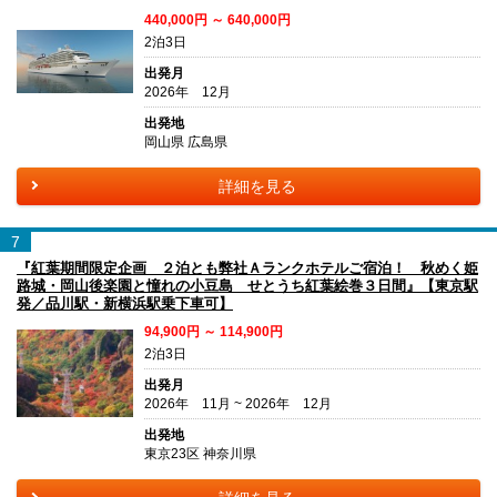
440,000円 ～ 640,000円
2泊3日
出発月
2026年 12月
出発地
岡山県 広島県
詳細を見る
7
『紅葉期間限定企画 ２泊とも弊社Ａランクホテルご宿泊！ 秋めく姫
路城・岡山後楽園と憧れの小豆島 せとうち紅葉絵巻３日間』【東京駅
発／品川駅・新横浜駅乗下車可】
94,900円 ～ 114,900円
2泊3日
出発月
2026年 11月 ~ 2026年 12月
出発地
東京23区 神奈川県