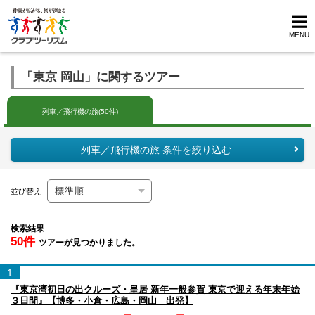
MENU
「東京 岡山」に関するツアー
列車／飛行機の旅(50件)
列車／飛行機の旅 条件を絞り込む
並び替え
検索結果
50件
ツアーが見つかりました。
1
『東京湾初日の出クルーズ・皇居 新年一般参賀 東京で迎える年末年始
３日間』【博多・小倉・広島・岡山 出発】