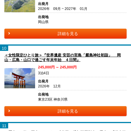
出発月
2026年 09月 ~ 2027年 01月
出発地
岡山県
詳細を見る
10
＜女性限定ひとり旅＞『世界遺産 安芸の宮島「嚴島神社初詣」 岡
山・広島・山口で過ごす年末年始 ４日間』
245,000円 ～ 245,000円
3泊4日
出発月
2026年 12月
出発地
東京23区 神奈川県
詳細を見る
11