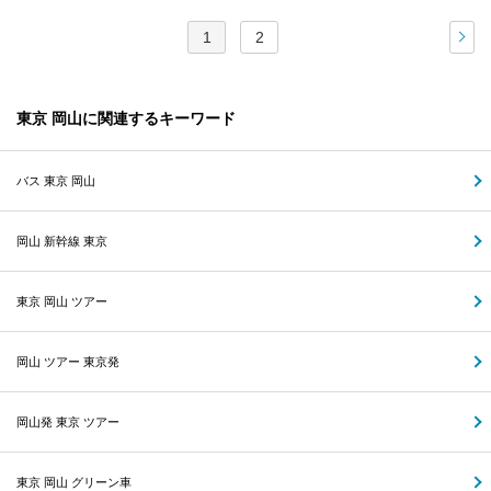
1
2
次
東京 岡山に関連するキーワード
バス 東京 岡山
岡山 新幹線 東京
東京 岡山 ツアー
岡山 ツアー 東京発
岡山発 東京 ツアー
東京 岡山 グリーン車