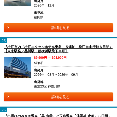
出発月
2026年 12月
出発地
福岡県
詳細を見る
25
『松江市内「松江エクセルホテル東急」５連泊 松江自由行動６日間』
【東京駅発／品川駅・新横浜駅乗下車可】
89,900円 ～ 104,900円
5泊6日
出発月
2026年 08月 ~ 2026年 09月
出発地
東京23区 神奈川県
詳細を見る
26
『出雲ひのみさき温泉「界 出雲」と玉造温泉「佳翠苑 皆美」３日間』