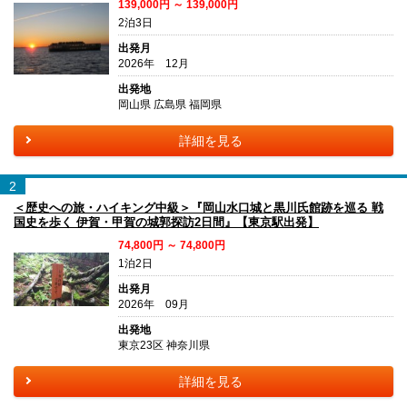
139,000円 ～ 139,000円
2泊3日
出発月
2026年 12月
出発地
岡山県 広島県 福岡県
詳細を見る
2
＜歴史への旅・ハイキング中級＞『岡山水口城と黒川氏館跡を巡る 戦
国史を歩く 伊賀・甲賀の城郭探訪2日間』【東京駅出発】
74,800円 ～ 74,800円
1泊2日
出発月
2026年 09月
出発地
東京23区 神奈川県
詳細を見る