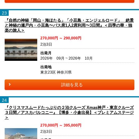
23
『自然の神秘「岡山・海ほたる」「小豆島・エンジェルロード」 絶景
と神秘の瀬戸内・小豆島〜バス席1人2席利用〜3日間』＜四季の華・独
楽の旅人＞
270,000円 ～ 290,000円
2泊3日
出発月
2026年 09月 ~ 2026年 10月
出発地
東京23区 神奈川県
詳細を見る
24
『クリスマスムードたっぷりの２泊クルーズ Xmas神戸・東京クルーズ
３日間／アスカバルコニー』【博多・小倉出発】＜プレミアムステージ
＞
270,000円 ～ 395,000円
2泊3日