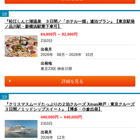
18
『松江しんじ湖温泉 ３日間／「ホテル一畑」連泊プラン』【東京駅発
／品川駅・新横浜駅乗下車可】
84,900円 ～ 92,900円
2泊3日
出発月
2026年 08月 ~ 2026年 10月
出発地
東京23区 神奈川県
詳細を見る
19
『クリスマスムードたっぷりの２泊クルーズ Xmas神戸・東京クルーズ
３日間／ミッドシップスイート』【博多・小倉出発】
440,000円 ～ 640,000円
2泊3日
出発月
2026年 12月