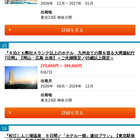
2026年 12月 ~ 2027年 01月
出発地
東京23区 神奈川県
詳細を見る
15
『６泊とも弊社Ａランク以上のホテル 九州全ての県を巡る大周遊紀行
7日間』【岡山・広島 出発】＜ご夫婦限定／65歳以上限定＞
275,000円 ～ 305,000円
6泊7日
出発月
2026年 08月 ~ 2026年 12月
出発地
東京23区 神奈川県
詳細を見る
16
『松江しんじ湖温泉 ６日間／「ホテル一畑」連泊プラン』【東京駅発