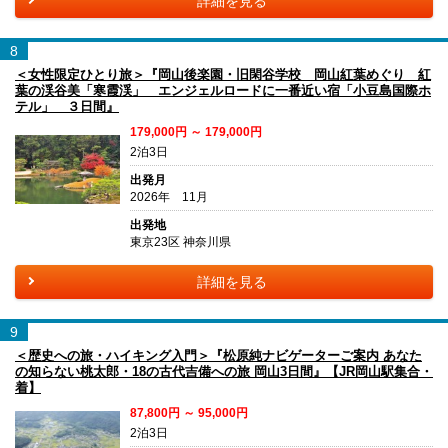
詳細を見る
8
＜女性限定ひとり旅＞『岡山後楽園・旧閑谷学校 岡山紅葉めぐり 紅
葉の渓谷美「寒霞渓」 エンジェルロードに一番近い宿「小豆島国際ホ
テル」 ３日間』
179,000円 ～ 179,000円
2泊3日
出発月
2026年 11月
出発地
東京23区 神奈川県
詳細を見る
9
＜歴史への旅・ハイキング入門＞『松原純ナビゲーターご案内 あなた
の知らない桃太郎・18の古代吉備への旅 岡山3日間』【JR岡山駅集合・
着】
87,800円 ～ 95,000円
2泊3日