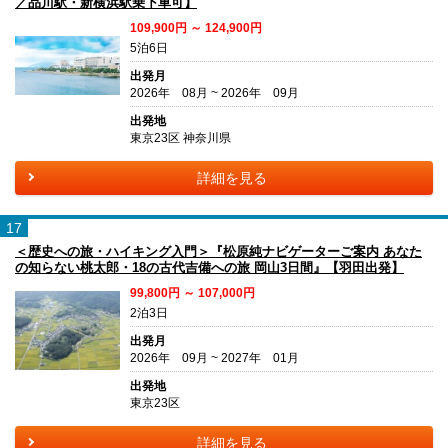
／品川駅・新横浜駅乗下車可】
109,900円 ～ 124,900円
5泊6日
出発月
2026年 08月 ~ 2026年 09月
出発地
東京23区 神奈川県
詳細を見る
17
＜歴史への旅・ハイキング入門＞『松原純ナビゲーターご案内 あなた
の知らない桃太郎・18の古代吉備への旅 岡山3日間』【羽田出発】
99,800円 ～ 107,000円
2泊3日
出発月
2026年 09月 ~ 2027年 01月
出発地
東京23区
詳細を見る