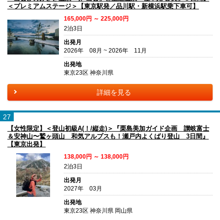
＜プレミアムステージ＞【東京駅発／品川駅・新横浜駅乗下車可】
165,000円 ～ 225,000円
2泊3日
出発月
2026年 08月 ~ 2026年 11月
出発地
東京23区 神奈川県
詳細を見る
27
【女性限定】＜登山初級A(！/縦走)＞『栗島美加ガイド企画 讃岐富士
＆安神山〜鷲ヶ頭山 和気アルプスも！瀬戸内よくばり登山 3日間』
【東京出発】
138,000円 ～ 138,000円
2泊3日
出発月
2027年 03月
出発地
東京23区 神奈川県 岡山県