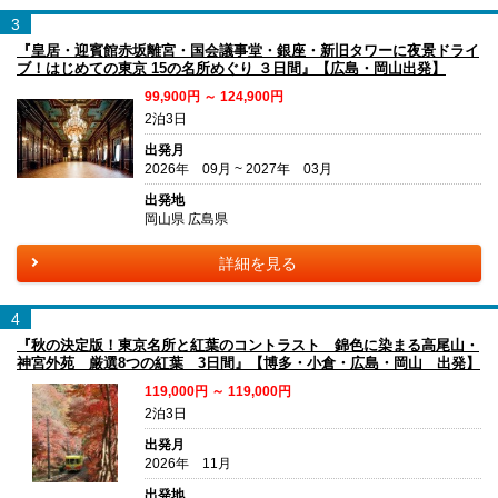
3
『皇居・迎賓館赤坂離宮・国会議事堂・銀座・新旧タワーに夜景ドライ
ブ！はじめての東京 15の名所めぐり ３日間』【広島・岡山出発】
99,900円 ～ 124,900円
2泊3日
出発月
2026年 09月 ~ 2027年 03月
出発地
岡山県 広島県
詳細を見る
4
『秋の決定版！東京名所と紅葉のコントラスト 錦色に染まる高尾山・
神宮外苑 厳選8つの紅葉 3日間』【博多・小倉・広島・岡山 出発】
119,000円 ～ 119,000円
2泊3日
出発月
2026年 11月
出発地