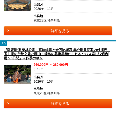
出発月
2026年 11月
出発地
東京23区 神奈川県
詳細を見る
30
『限定開催 栗林公園・薪能鑑賞と金刀比羅宮 非公開書院案内付拝観
香川県の伝統文化と岡山・徳島の芸術美術にふれる〜バス席1人2席利
用〜3日間』＜四季の華＞
260,000円 ～ 280,000円
2泊3日
出発月
2026年 10月
出発地
東京23区 神奈川県
詳細を見る