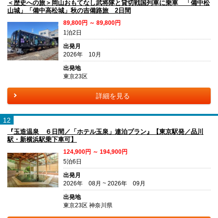
＜歴史への旅＞岡山おもてなし武将隊と貸切戦国列車に乗車 「備中松
山城」「備中高松城」秋の吉備路旅 2日間
89,800円 ～ 89,800円
1泊2日
出発月
2026年 10月
出発地
東京23区
詳細を見る
12
『玉造温泉 ６日間／「ホテル玉泉」連泊プラン』【東京駅発／品川
駅・新横浜駅乗下車可】
124,900円 ～ 194,900円
5泊6日
出発月
2026年 08月 ~ 2026年 09月
出発地
東京23区 神奈川県