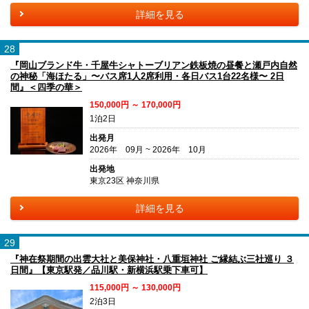
詳細を見る
28
『岡山ブランド牛・千屋牛シャトーブリアン鉄板焼の昼餐と瀬戸内自然
の神秘「海ほたる」〜バス席1人2席利用・各日バス1台22名様〜 2日
間』＜四季の華＞
150,000円 ～ 170,000円
1泊2日
出発月
2026年 09月 ~ 2026年 10月
出発地
東京23区 神奈川県
詳細を見る
29
『神在祭期間の出雲大社と美保神社・八重垣神社 ご縁結ぶ三社巡り ３
日間』【東京駅発／品川駅・新横浜駅乗下車可】
115,000円 ～ 130,000円
2泊3日