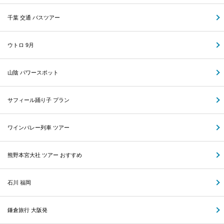
千葉 交通 バスツアー
ウトロ 9月
山陰 パワースポット
サフィール踊り子 プラン
ワインバレー列車 ツアー
熊野本宮大社 ツアー おすすめ
石川 福岡
鎌倉旅行 大阪発