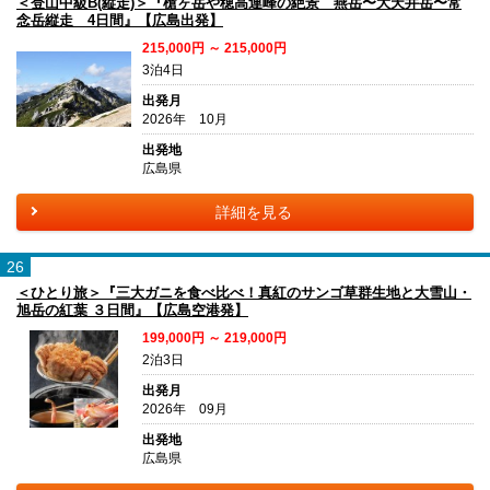
＜登山中級B(縦走)＞『槍ヶ岳や穂高連峰の絶景 燕岳〜大天井岳〜常
念岳縦走 4日間』【広島出発】
215,000円 ～ 215,000円
3泊4日
出発月
2026年 10月
出発地
広島県
詳細を見る
26
＜ひとり旅＞『三大ガニを食べ比べ！真紅のサンゴ草群生地と大雪山・
旭岳の紅葉 ３日間』【広島空港発】
199,000円 ～ 219,000円
2泊3日
出発月
2026年 09月
出発地
広島県