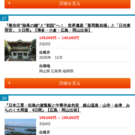
詳細を見る
27
『善光寺”除夜の鐘”と”初詣”へ！ 世界遺産「富岡製糸場」と「日光東
照宮」 ３日間』【博多・小倉・広島・岡山出発】
149,000円 ～ 149,000円
2泊3日
出発月
2026年 12月
出発地
岡山県 広島県 福岡県
詳細を見る
28
『日本三景・松島の遊覧船と中尊寺金色堂 銀山温泉・山寺・会津 み
ちのく大周遊 4日間』【広島・岡山出発】
199,000円 ～ 199,000円
3泊4日
出発月