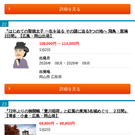
詳細を見る
22
『はじめての聖徳太子 一生を辿る その謎に迫る9つの地へ 飛鳥・斑鳩
2日間』【広島・岡山出発】
109,000円 ～ 114,000円
1泊2日
出発月
2026年 08月 ~ 2026年 09月
出発地
岡山県 広島県
詳細を見る
23
『72年ぶりの御開帳「豊川稲荷」と紅葉の東海3名城めぐり ２日間』
【博多・小倉・広島・岡山発】
69,900円 ～ 69,900円
1泊2日