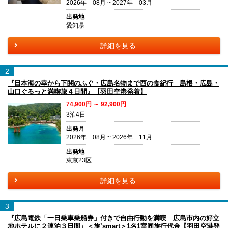
2026年 08月 ~ 2027年 03月
出発地
愛知県
詳細を見る
2
『日本海の幸から下関のふぐ・広島名物まで西の食紀行 島根・広島・
山口ぐるっと満喫旅４日間』【羽田空港発着】
74,900円 ～ 92,900円
3泊4日
出発月
2026年 08月 ~ 2026年 11月
出発地
東京23区
詳細を見る
3
『広島電鉄「一日乗車乗船券」付きで自由行動を満喫 広島市内の好立
地ホテルに２連泊３日間』＜旅’smart＞1名1室同旅行代金【羽田空港発