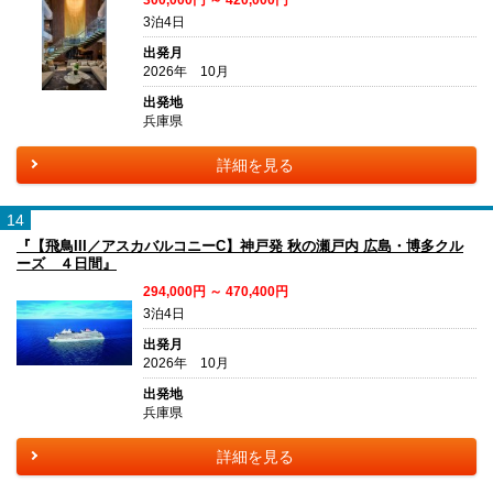
300,000円 ～ 420,000円
3泊4日
出発月
2026年 10月
出発地
兵庫県
詳細を見る
14
『【飛鳥III／アスカバルコニーC】神戸発 秋の瀬戸内 広島・博多クル
ーズ ４日間』
294,000円 ～ 470,400円
3泊4日
出発月
2026年 10月
出発地
兵庫県
詳細を見る