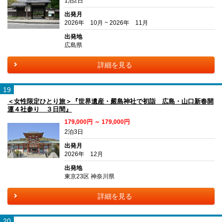
1泊2日
出発月
2026年 10月 ~ 2026年 11月
出発地
広島県
詳細を見る
19
＜女性限定ひとり旅＞『世界遺産・嚴島神社で初詣 広島・山口新春開
運４社参り ３日間』
179,000円 ～ 179,000円
2泊3日
出発月
2026年 12月
出発地
東京23区 神奈川県
詳細を見る
20