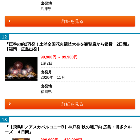
出発地
兵庫県
詳細を見る
12
『圧巻の約2万発！土浦全国花火競技大会を観覧席から鑑賞 2日間』
【福岡・広島出発】
99,900円 ～ 99,900円
1泊2日
出発月
2026年 11月
出発地
福岡県
詳細を見る
13
『【飛鳥III／アスカバルコニーB】神戸発 秋の瀬戸内 広島・博多クル
ーズ ４日間』