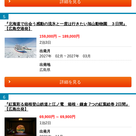
詳細を見る
5
『北海道で出会う感動の流氷と一度は行きたい旭山動物園 ３日間』
【広島空港発】
159,000円 ～ 189,000円
2泊3日
出発月
2027年 02月 ~ 2027年 03月
出発地
広島県
詳細を見る
6
『紅葉彩る箱根登山鉄道と江ノ電 箱根・鎌倉 7つの紅葉絵巻 2日間』
【広島出発】
69,900円 ～ 69,900円
1泊2日
出発月