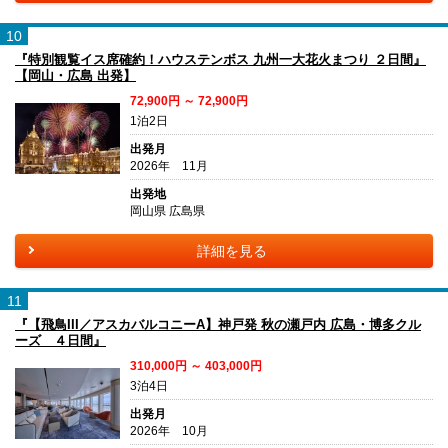
10
『特別観覧イス席確約！ハウステンボス 九州一大花火まつり ２日間』
【岡山・広島 出発】
72,900円 ～ 72,900円
1泊2日
出発月
2026年 11月
出発地
岡山県 広島県
詳細を見る
11
『【飛鳥III／アスカバルコニーA】神戸発 秋の瀬戸内 広島・博多クル
ーズ ４日間』
310,000円 ～ 403,000円
3泊4日
出発月
2026年 10月