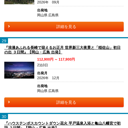
2026年 09月
出発地
岡山県 広島県
詳細を見る
29
『浪漫あふれる長崎で迎えるお正月 世界新三大夜景と「稲佐山」初日
の出 ３日間』【岡山・広島 出発】
112,900円 ～ 117,900円
2泊3日
出発月
2026年 12月
出発地
岡山県 広島県
詳細を見る
30
『ハウステンボスカウントダウン花火 平戸温泉入浴と亀山八幡宮で初
詣 ２日間』【岡山・広島 出発】