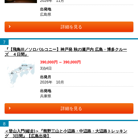
2026年 11月
出発地
広島県
詳細を見る
7
『【飛鳥III／ソロバルコニー】神戸発 秋の瀬戸内 広島・博多クルー
ズ ４日間』
390,000円 ～ 390,000円
3泊4日
出発月
2026年 10月
出発地
兵庫県
詳細を見る
8
＜登山入門(縦走)＞『熊野三山と小辺路・中辺路・大辺路トレッキン
グ 3日間』【広島出発】