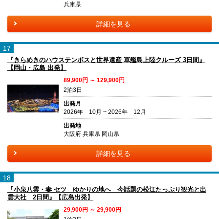
兵庫県
詳細を見る
17
『きらめきのハウステンボスと世界遺産 軍艦島上陸クルーズ 3日間』
【岡山・広島 出発】
89,900円 ～ 129,900円
2泊3日
出発月
2026年 10月 ~ 2026年 12月
出発地
大阪府 兵庫県 岡山県
詳細を見る
18
『小泉八雲・妻 セツ ゆかりの地へ 今話題の松江たっぷり観光と出
雲大社 2日間』【広島出発】
29,900円 ～ 29,900円