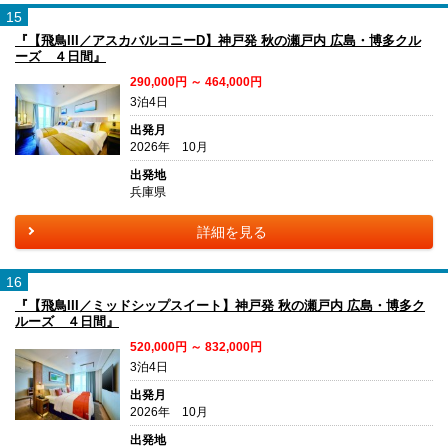
15
『【飛鳥III／アスカバルコニーD】神戸発 秋の瀬戸内 広島・博多クル
ーズ ４日間』
290,000円 ～ 464,000円
3泊4日
出発月
2026年 10月
出発地
兵庫県
詳細を見る
16
『【飛鳥III／ミッドシップスイート】神戸発 秋の瀬戸内 広島・博多ク
ルーズ ４日間』
520,000円 ～ 832,000円
3泊4日
出発月
2026年 10月
出発地