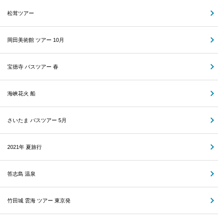
松茸ツアー
岡田美術館 ツアー 10月
宝徳寺 バスツアー 春
海峡花火 船
さいたま バスツアー 5月
2021年 夏旅行
答志島 温泉
竹田城 雲海 ツアー 東京発