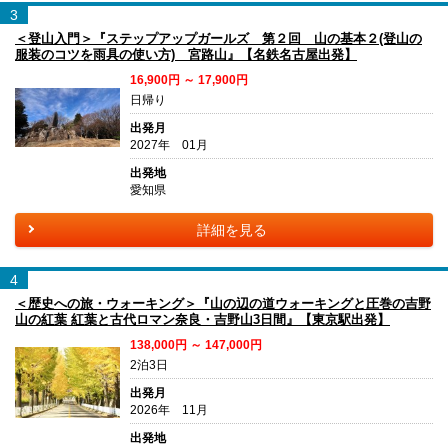
3
＜登山入門＞『ステップアップガールズ 第２回 山の基本２(登山の
服装のコツを雨具の使い方) 宮路山』【名鉄名古屋出発】
16,900円 ～ 17,900円
日帰り
出発月
2027年 01月
出発地
愛知県
詳細を見る
4
＜歴史への旅・ウォーキング＞『山の辺の道ウォーキングと圧巻の吉野
山の紅葉 紅葉と古代ロマン奈良・吉野山3日間』【東京駅出発】
138,000円 ～ 147,000円
2泊3日
出発月
2026年 11月
出発地