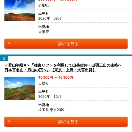
2泊3日
出発月
2026年 09月
出発地
大阪府
詳細を見る
2
＜登山初級A＞『往復リフトを利用して山岳信仰・出羽三山の主峰へ
日本百名山・月山の頂へ』【東京・上野・大宮出発】
45,900円 ～ 45,900円
日帰り
出発月
2026年 10月
出発地
埼玉県 東京23区
詳細を見る