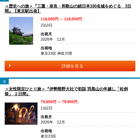
＜歴史への旅＞『三重・奈良・和歌山の続日本100名城をめぐる 3日
間』【東京駅出発】
118,000円 ～ 118,000円
2泊3日
出発月
2026年 12月
出発地
東京23区 神奈川県
詳細を見る
9
＜女性限定ひとり旅＞『伊勢熊野大社で初詣 羽黒山の年越し「松例
祭」 ２日間』
79,900円 ～ 79,900円
1泊2日
出発月
2026年 12月
出発地
東京23区