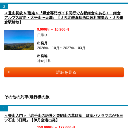
3
＜登山初級Ａ/縦走＞『鎌倉専門ガイド同行で古都鎌倉をあるく 鎌倉
アルプス縦走・大平山〜天園』【ＪＲ北鎌倉駅西口改札前集合・ＪＲ鎌
倉駅解散】
9,900円 ～ 10,900円
日帰り
出発月
2026年 10月 ~ 2027年 03月
出発地
神奈川県
詳細を見る
その他の列車/飛行機の旅
1
＜登山入門＞『岩手山の絶景と栗駒山の草紅葉 紅葉パノラマ広がる三
ツ石山 3日間』【伊丹空港出発】
159,000円 ～ 177,000円