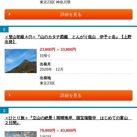
東京23区 神奈川県
詳細を見る
5
＜登山初級Ａ(!)＞『山のカタチ図鑑 とんがり低山 伊予ヶ岳』【上野
出発】
23,900円 ～ 23,900円
日帰り
出発月
2026年 12月
出発地
東京23区
詳細を見る
6
＜ひとり旅＞『立山の絶景！雨晴海岸、国宝瑞龍寺 はじめての富山
２日間』
79,900円 ～ 83,900円
1泊2日