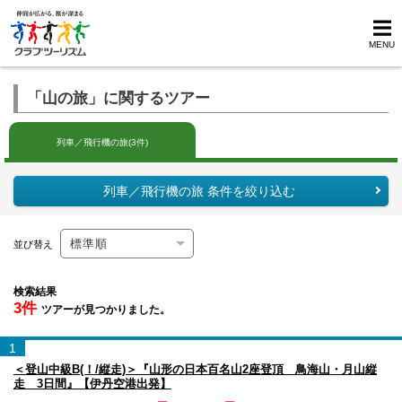
MENU
「山の旅」に関するツアー
列車／飛行機の旅(3件)
列車／飛行機の旅 条件を絞り込む
並び替え
検索結果
3件
ツアーが見つかりました。
1
＜登山中級B(！/縦走)＞『山形の日本百名山2座登頂 鳥海山・月山縦
走 3日間』【伊丹空港出発】