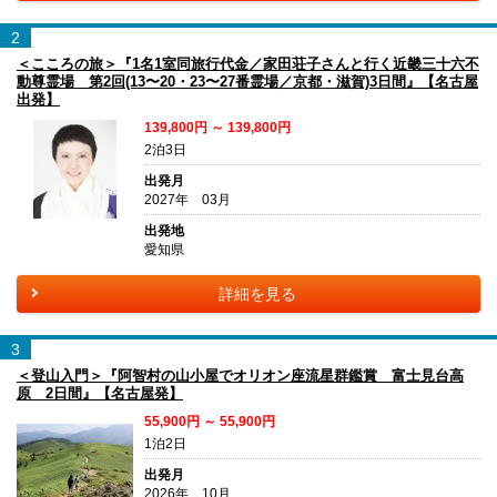
2
＜こころの旅＞『1名1室同旅行代金／家田荘子さんと行く近畿三十六不
動尊霊場 第2回(13〜20・23〜27番霊場／京都・滋賀)3日間』【名古屋
出発】
139,800円 ～ 139,800円
2泊3日
出発月
2027年 03月
出発地
愛知県
詳細を見る
3
＜登山入門＞『阿智村の山小屋でオリオン座流星群鑑賞 富士見台高
原 2日間』【名古屋発】
55,900円 ～ 55,900円
1泊2日
出発月
2026年 10月