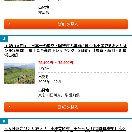
出発地
愛知県
詳細を見る
4
＜登山入門＞『日本一の星空・阿智村の奥地に建つ山小屋で見るオリオ
ン座流星群 富士見台高原トレッキング 2日間』【東京・品川・新横
浜出発】
75,900円 ～ 75,900円
1泊2日
出発月
2026年 10月
出発地
東京23区 神奈川県 愛知県
詳細を見る
5
＜女性限定ひとり旅＞『「小樽芸術村」をたっぷり約3時間滞在！ 心と