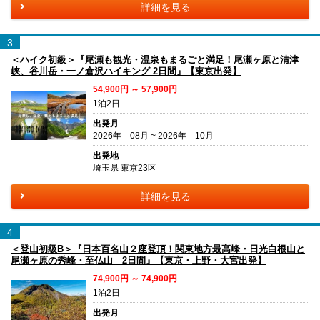
詳細を見る
3
＜ハイク初級＞『尾瀬も観光・温泉もまるごと満足！尾瀬ヶ原と清津
峡、谷川岳・一ノ倉沢ハイキング 2日間』【東京出発】
54,900円 ～ 57,900円
1泊2日
出発月
2026年 08月 ~ 2026年 10月
出発地
埼玉県 東京23区
詳細を見る
4
＜登山初級B＞『日本百名山２座登頂！関東地方最高峰・日光白根山と
尾瀬ヶ原の秀峰・至仏山 2日間』【東京・上野・大宮出発】
74,900円 ～ 74,900円
1泊2日
出発月