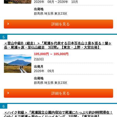
2026年 08月 ~ 2026年 10月
出発地
群馬県 埼玉県 東京23区
詳細を見る
5
＜登山中級B（縦走）＞『尾瀬を代表する日本百名山２座を巡る！燧ヶ
岳・尾瀬ヶ原・至仏山縦走 3日間』【東京・上野・大宮出発】
105,000円 ～ 105,000円
2泊3日
出発月
2026年 09月
出発地
群馬県 埼玉県 東京23区
詳細を見る
6
＜ハイク初級＞『尾瀬国立公園内宿泊で尾瀬にたっぷり約24時間滞在！
心ゆくまで尾瀬ヶ原ゆっくりハイキング 2日間』【東京出発】