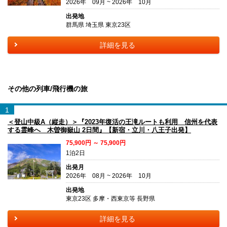
2026年 09月 ~ 2026年 10月
出発地
群馬県 埼玉県 東京23区
詳細を見る
その他の列車/飛行機の旅
1
＜登山中級A（縦走）＞『2023年復活の王滝ルートも利用 信州を代表
する霊峰へ 木曽御嶽山 2日間』【新宿・立川・八王子出発】
75,900円 ～ 75,900円
1泊2日
出発月
2026年 08月 ~ 2026年 10月
出発地
東京23区 多摩・西東京等 長野県
詳細を見る