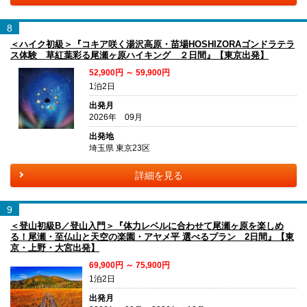
8
＜ハイク初級＞『コキア咲く湯沢高原・苗場HOSHIZORAゴンドラテラ
ス体験 草紅葉彩る尾瀬ヶ原ハイキング ２日間』【東京出発】
52,900円 ～ 59,900円
1泊2日
出発月
2026年 09月
出発地
埼玉県 東京23区
詳細を見る
9
＜登山初級B／登山入門＞『体力レベルに合わせて尾瀬ヶ原を楽しめ
る！尾瀬・至仏山と天空の楽園・アヤメ平 選べるプラン 2日間』【東
京・上野・大宮出発】
69,900円 ～ 75,900円
1泊2日
出発月