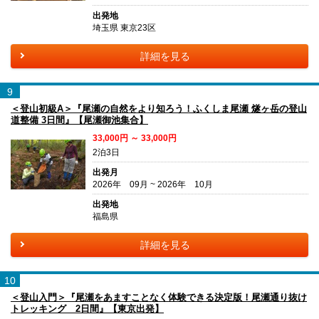
出発地
埼玉県 東京23区
詳細を見る
9
＜登山初級A＞『尾瀬の自然をより知ろう！ふくしま尾瀬 燧ヶ岳の登山
道整備 3日間』【尾瀬御池集合】
33,000円 ～ 33,000円
2泊3日
出発月
2026年 09月 ~ 2026年 10月
出発地
福島県
詳細を見る
10
＜登山入門＞『尾瀬をあますことなく体験できる決定版！尾瀬通り抜け
トレッキング 2日間』【東京出発】