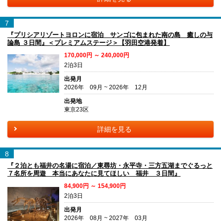
7
『プリシアリゾートヨロンに宿泊 サンゴに包まれた南の島 癒しの与
論島 ３日間』＜プレミアムステージ＞【羽田空港発着】
170,000円 ～ 240,000円
2泊3日
出発月
2026年 09月 ~ 2026年 12月
出発地
東京23区
詳細を見る
8
『２泊とも福井の名湯に宿泊／東尋坊・永平寺・三方五湖までぐるっと
７名所を周遊 本当にあなたに見てほしい 福井 ３日間』
84,900円 ～ 154,900円
2泊3日
出発月
2026年 08月 ~ 2027年 03月