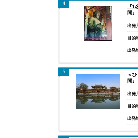
4
『1
間』
出発
目的
出発
5
＜ひ
間』
出発
目的
出発