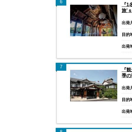
6
『1
旅’
出発
目的
出発
7
『観
季の
出発
目的
出発
8