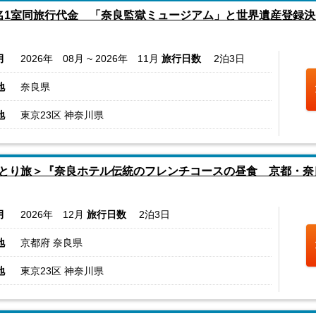
名1室同旅行代金 「奈良監獄ミュージアム」と世界遺産登録決
月
2026年 08月 ~ 2026年 11月
旅行日数
2泊3日
地
奈良県
地
東京23区 神奈川県
とり旅＞『奈良ホテル伝統のフレンチコースの昼食 京都・奈
月
2026年 12月
旅行日数
2泊3日
地
京都府 奈良県
地
東京23区 神奈川県