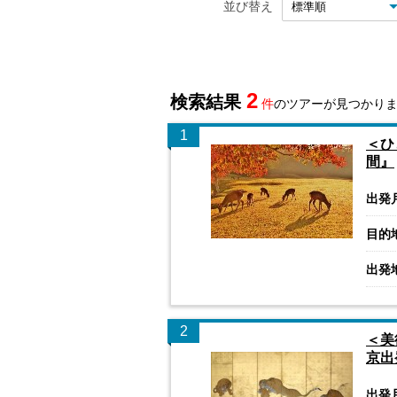
並び替え
2
検索結果
件
のツアーが見つかり
1
＜ひ
間』
出発
目的
出発
2
＜美
京出
出発