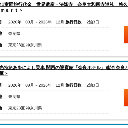
名1室同旅行代金 世界遺産・法隆寺 奈良大和四寺巡礼 悠
ｓｍａｒｔ＞
月
2026年 09月 ~ 2026年 12月
旅行日数
2泊3日
地
奈良県
地
東京23区 神奈川県
光特急あをによし乗車 関西の迎賓館「奈良ホテル」連泊 奈良
華＞
月
2026年 09月 ~ 2026年 12月
旅行日数
2泊3日
地
奈良県
地
東京23区 神奈川県