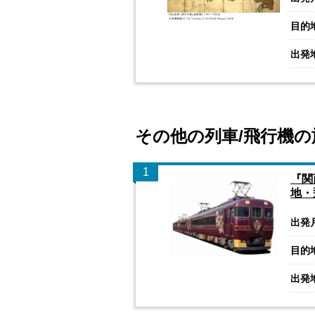
目的
出発
その他の列車/飛行機の
1
『関
地・
出発
目的
出発