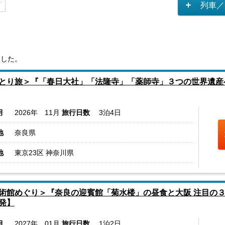
列車／
ました。
とり旅＞『「春日大社」「法隆寺」「薬師寺」３つの世界遺産
月
2026年 11月
旅行日数
3泊4日
地
奈良県
地
東京23区 神奈川県
術館めぐり＞『奈良の迎賓館「菊水楼」の昼食と大阪 注目の
発】
月
2027年 01月
旅行日数
1泊2日