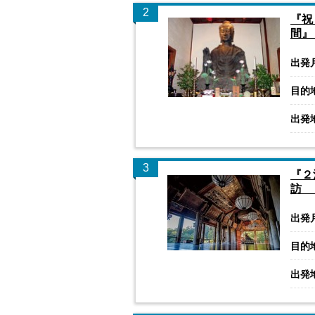
2
『祝
間』
出発
目的
出発
3
『２
訪 
出発
目的
出発