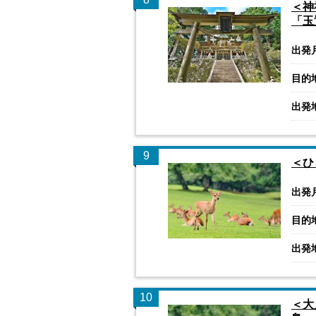
＜神
「玉
出発
目的
出発
9
＜ひ
出発
目的
出発
10
＜大