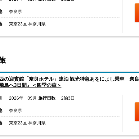
地
奈良県
地
東京23区 神奈川県
旅
西の迎賓館「奈良ホテル」連泊 観光特急あをによし乗車 奈良
飛鳥へ3日間』＜四季の華＞
月
2026年 09月
旅行日数
2泊3日
地
奈良県
地
東京23区 神奈川県