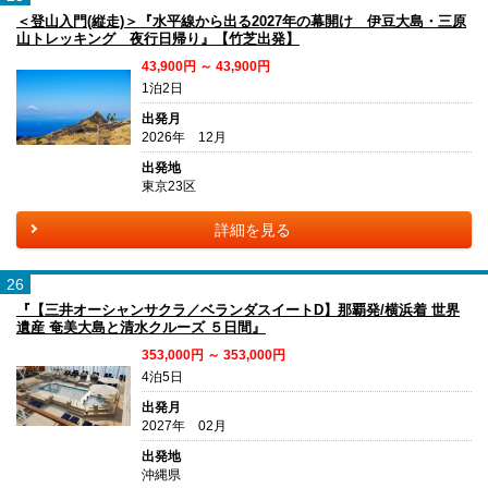
＜登山入門(縦走)＞『水平線から出る2027年の幕開け 伊豆大島・三原
山トレッキング 夜行日帰り』【竹芝出発】
43,900円 ～ 43,900円
1泊2日
出発月
2026年 12月
出発地
東京23区
詳細を見る
26
『【三井オーシャンサクラ／ベランダスイートD】那覇発/横浜着 世界
遺産 奄美大島と清水クルーズ ５日間』
353,000円 ～ 353,000円
4泊5日
出発月
2027年 02月
出発地
沖縄県