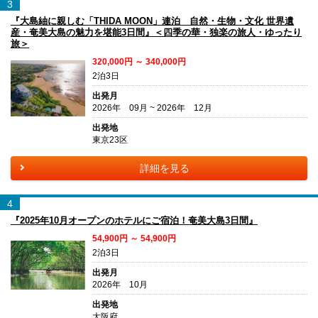
3
『大島紬に親しむ「THIDA MOON」連泊 自然・生物・文化 世界遺
産・奄美大島の魅力を堪能3日間』＜四季の華・独楽の旅人・ゆったり
旅＞
320,000円 ～ 340,000円
2泊3日
出発月
2026年 09月 ~ 2026年 12月
出発地
東京23区
詳細を見る
4
『2025年10月オープンのホテルにご宿泊！奄美大島3日間』
54,900円 ～ 54,900円
2泊3日
出発月
2026年 10月
出発地
大阪府