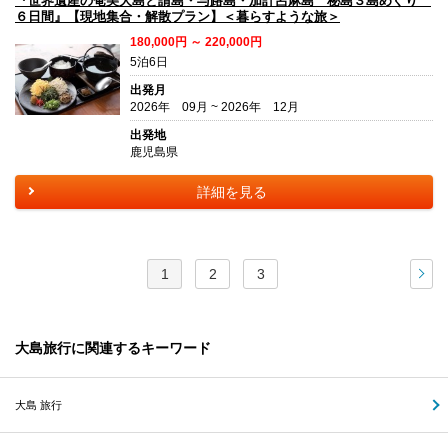
『世界遺産の奄美大島と請島・与路島・加計呂麻島 秘島３島めぐり
６日間』【現地集合・解散プラン】＜暮らすような旅＞
180,000円 ～ 220,000円
5泊6日
出発月
2026年 09月 ~ 2026年 12月
出発地
鹿児島県
詳細を見る
1
2
3
次
大島旅行に関連するキーワード
大島 旅行