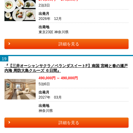
2泊3日
出発月
2026年 12月
出発地
東京23区 神奈川県
詳細を見る
19
『【三井オーシャンサクラ／ベランダスイートF】南国 宮崎と春の瀬戸
内海 周防大島クルーズ ６日間』
490,000円 ～ 490,000円
5泊6日
出発月
2027年 03月
出発地
神奈川県
詳細を見る