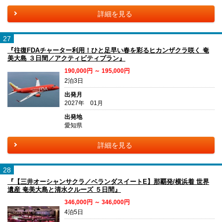
詳細を見る
27
『往復FDAチャーター利用！ひと足早い春を彩るヒカンザクラ咲く 奄
美大島 ３日間／アクティビティプラン』
190,000円 ～ 195,000円
2泊3日
出発月
2027年 01月
出発地
愛知県
詳細を見る
28
『【三井オーシャンサクラ／ベランダスイートE】那覇発/横浜着 世界
遺産 奄美大島と清水クルーズ ５日間』
346,000円 ～ 346,000円
4泊5日