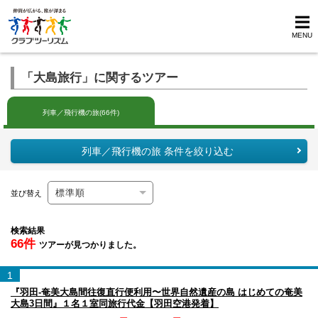
MENU
「大島旅行」に関するツアー
列車／飛行機の旅(66件)
列車／飛行機の旅 条件を絞り込む
並び替え
検索結果
66件
ツアーが見つかりました。
1
『羽田-奄美大島間往復直行便利用〜世界自然遺産の島 はじめての奄美
大島3日間』１名１室同旅行代金【羽田空港発着】