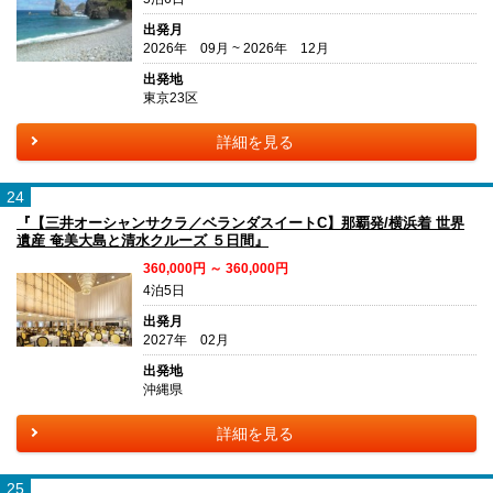
出発月
2026年 09月 ~ 2026年 12月
出発地
東京23区
詳細を見る
24
『【三井オーシャンサクラ／ベランダスイートC】那覇発/横浜着 世界
遺産 奄美大島と清水クルーズ ５日間』
360,000円 ～ 360,000円
4泊5日
出発月
2027年 02月
出発地
沖縄県
詳細を見る
25