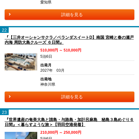
愛知県
詳細を見る
22
『【三井オーシャンサクラ／ベランダスイートD】南国 宮崎と春の瀬戸
内海 周防大島クルーズ ６日間』
510,000円 ～ 510,000円
5泊6日
出発月
2027年 03月
出発地
神奈川県
詳細を見る
23
『世界遺産の奄美大島と請島・与路島・加計呂麻島 秘島３島めぐり６
日間』＜暮らすような旅＞【羽田空港発着】
210,000円 ～ 250,000円
5泊6日