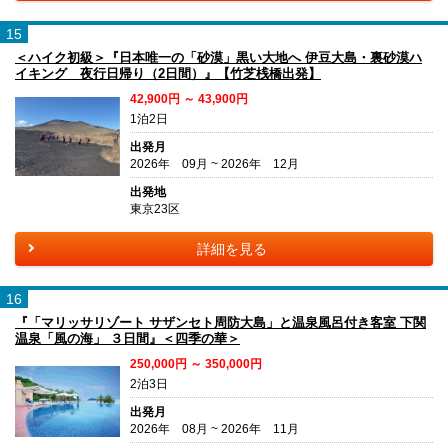
15
＜ハイク初級＞『日本唯一の「砂漠」黒い大地へ 伊豆大島・裏砂漠ハ
イキング 夜行日帰り（2日間）』【竹芝桟橋出発】
42,900円 ～ 43,900円
1泊2日
出発月
2026年 09月 ~ 2026年 12月
出発地
東京23区
詳細を見る
16
『「マリッサリゾート サザンセト周防大島」と温泉風呂付き客室 下関
温泉「風の海」 ３日間』＜四季の華＞
250,000円 ～ 350,000円
2泊3日
出発月
2026年 08月 ~ 2026年 11月