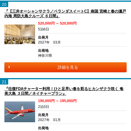
20
『【三井オーシャンサクラ／ベランダスイートC】南国 宮崎と春の瀬戸
内海 周防大島クルーズ ６日間』
520,000円 ～ 520,000円
5泊6日
出発月
2027年 03月
出発地
神奈川県
詳細を見る
21
『往復FDAチャーター利用！ひと足早い春を彩るヒカンザクラ咲く 奄
美大島 ３日間／ネイチャープラン』
190,000円 ～ 195,000円
2泊3日
出発月
2027年 01月
出発地