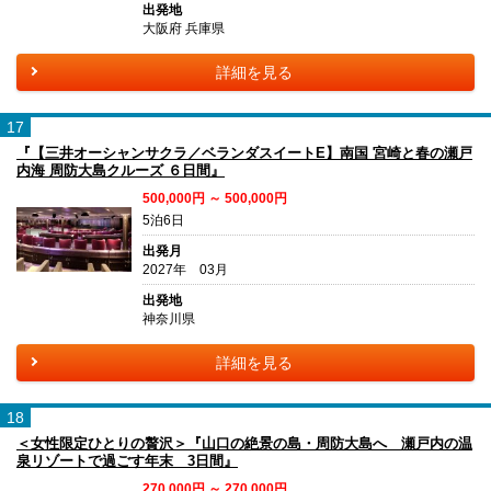
出発地
大阪府 兵庫県
詳細を見る
17
『【三井オーシャンサクラ／ベランダスイートE】南国 宮崎と春の瀬戸
内海 周防大島クルーズ ６日間』
500,000円 ～ 500,000円
5泊6日
出発月
2027年 03月
出発地
神奈川県
詳細を見る
18
＜女性限定ひとりの贅沢＞『山口の絶景の島・周防大島へ 瀬戸内の温
泉リゾートで過ごす年末 3日間』
270,000円 ～ 270,000円