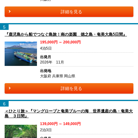
詳細を見る
5
『鹿児島から船でつなぐ島旅！南の楽園 徳之島・奄美大島5日間』
195,000円 ～ 200,000円
4泊5日
出発月
2026年 11月
出発地
大阪府 兵庫県 岡山県
詳細を見る
6
＜ひとり旅＞『マングローブと奄美ブルーの海 世界遺産の島・奄美大
島 ３日間』
139,000円 ～ 149,000円
2泊3日