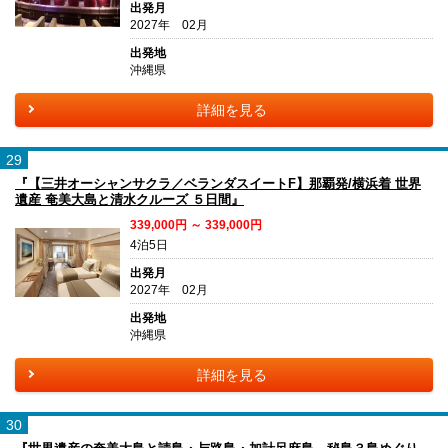
出発月
2027年 02月
出発地
沖縄県
詳細を見る
29
『【三井オーシャンサクラ／ベランダスイートF】那覇発/横浜着 世界
遺産 奄美大島と清水クルーズ ５日間』
339,000円 ～ 339,000円
4泊5日
出発月
2027年 02月
出発地
沖縄県
詳細を見る
30