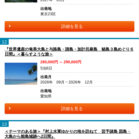
2027年 03月
出発地
東京23区
詳細を見る
12
『世界遺産の奄美大島と与路島・請島・加計呂麻島 秘島３島めぐり６
日間』＜暮らすような旅＞
280,000円 ～ 290,000円
5泊6日
出発月
2026年 09月 ~ 2026年 12月
出発地
愛知県
詳細を見る
13
＜テーマのある旅＞『村上水軍ゆかりの地を訪ねて 芸予諸島 因島・
大島から能島城跡へ2日間』