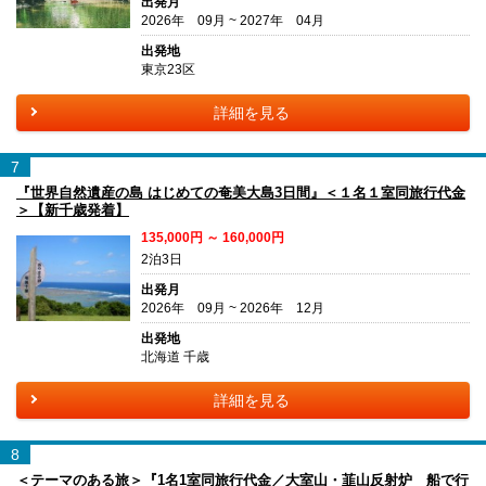
出発月
2026年 09月 ~ 2027年 04月
出発地
東京23区
詳細を見る
7
『世界自然遺産の島 はじめての奄美大島3日間』＜１名１室同旅行代金
＞【新千歳発着】
135,000円 ～ 160,000円
2泊3日
出発月
2026年 09月 ~ 2026年 12月
出発地
北海道 千歳
詳細を見る
8
＜テーマのある旅＞『1名1室同旅行代金／大室山・韮山反射炉 船で行