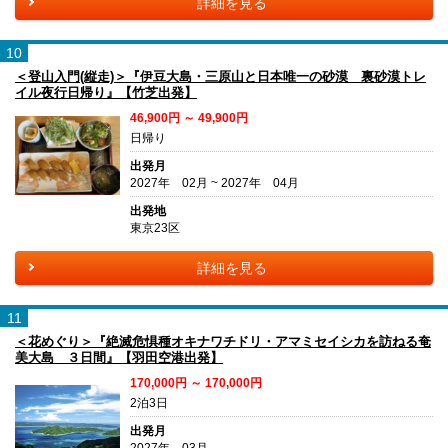
詳細を見る
10
＜登山入門(縦走)＞『伊豆大島・三原山と日本唯一の砂漠 裏砂漠トレ
イル夜行日帰り』【竹芝出発】
46,900円 ～ 49,900円
日帰り
出発月
2027年 02月 ~ 2027年 04月
出発地
東京23区
詳細を見る
11
＜花めぐり＞『絶滅危惧種オキナワチドリ・アマミセイシカを訪ねる奄
美大島 ３日間』【羽田空港出発】
170,000円 ～ 170,000円
2泊3日
出発月