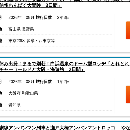
信州わんぱく大冒険 3日間』
月
2026年 08月
旅行日数
2泊3日
地
富山県 長野県
地
東京23区 多摩・西東京等
休み出発！まるで別荘！白浜温泉のドーム型ロッヂ「とれとれ
チャーワールドと大阪・海遊館 2日間』
月
2026年 08月
旅行日数
1泊2日
地
大阪府 和歌山県
地
愛知県
讃線アンパンマン列車と瀬戸大橋アンパンマントロッコ やな