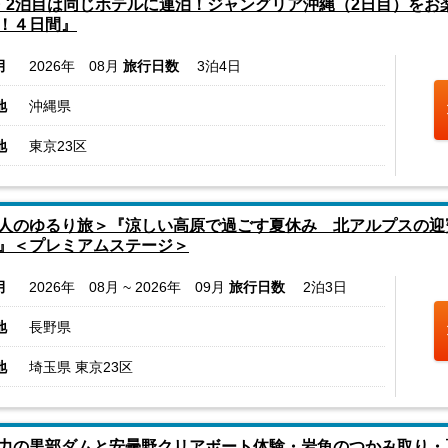
・2泊目は同じホテルに連泊！ジャングリア沖縄（2日目）をお
！４日間』
月
2026年 08月
旅行日数
3泊4日
地
沖縄県
地
東京23区
人のゆるり旅＞『涼しい高原で過ごす夏休み 北アルプスの迎
』＜プレミアムステージ＞
月
2026年 08月 ~ 2026年 09月
旅行日数
2泊3日
地
長野県
地
埼玉県 東京23区
力の黒部ダムと安曇野クリアボート体験・岩魚のつかみ取り・