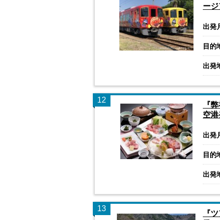
ージ
出発
目的
出発
12
『弊
空港
出発
目的
出発
13
『ツ