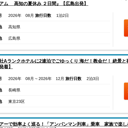
アム 高知の夏休み ２日間』【広島出発】
月
2026年 08月
旅行日数
1泊2日
地
高知県
地
広島県
社Aランクホテルに2連泊でごゆっくり 海だ！教会だ！ 絶景と
発着】
月
2026年 08月 ~ 2026年 12月
旅行日数
2泊3日
地
長崎県
地
東京23区
アーで効率よく巡る！「アンパンマン列車」乗車 家族で楽し