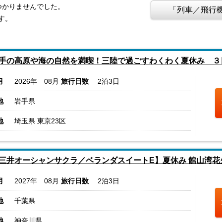
見つかりませんでした。
「列車／飛行機
す。
手の高原や海の自然を満喫！三陸で過ごすわくわく夏休み ３
月
2026年 08月
旅行日数
2泊3日
地
岩手県
地
埼玉県 東京23区
三井オーシャンサクラ／ベランダスイートE】夏休み 館山湾
月
2027年 08月
旅行日数
2泊3日
地
千葉県
地
神奈川県