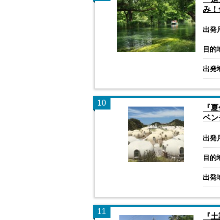
み！
出発
目的
出発
10
『夏
ベン
出発
目的
出発
11
『土