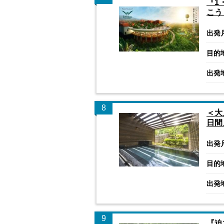
『1
こう
出発
目的
出発
8
＜大
日間
出発
目的
出発
9
『迫