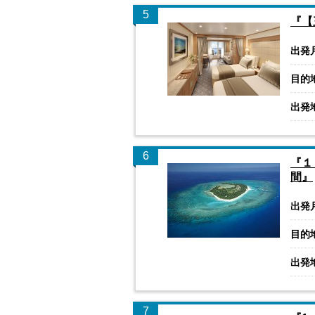
5
『【
出発
目的
出発
6
『１
間』
出発
目的
出発
7