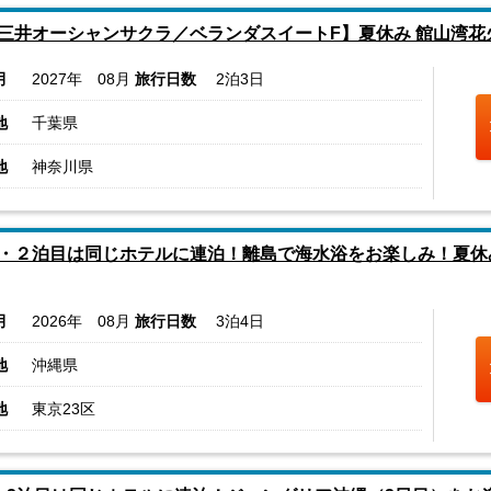
三井オーシャンサクラ／ベランダスイートF】夏休み 館山湾花
月
2027年 08月
旅行日数
2泊3日
地
千葉県
地
神奈川県
・２泊目は同じホテルに連泊！離島で海水浴をお楽しみ！夏休
月
2026年 08月
旅行日数
3泊4日
地
沖縄県
地
東京23区