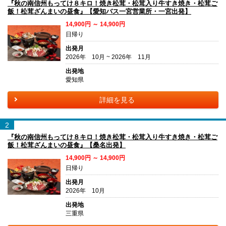
『秋の南信州もってけ８キロ！焼き松茸・松茸入り牛すき焼き・松茸ご
飯！松茸ざんまいの昼食』【愛知バス一宮営業所・一宮出発】
14,900円 ～ 14,900円
日帰り
出発月
2026年 10月 ~ 2026年 11月
出発地
愛知県
詳細を見る
2
『秋の南信州もってけ８キロ！焼き松茸・松茸入り牛すき焼き・松茸ご
飯！松茸ざんまいの昼食』【桑名出発】
14,900円 ～ 14,900円
日帰り
出発月
2026年 10月
出発地
三重県