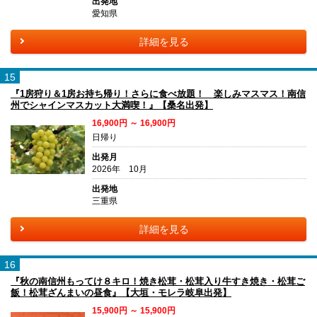
出発地
愛知県
詳細を見る
15
『1房狩り＆1房お持ち帰り！さらに食べ放題！ 楽しみマスマス！南信
州でシャインマスカット大満喫！』【桑名出発】
16,900円 ～ 16,900円
日帰り
出発月
2026年 10月
出発地
三重県
詳細を見る
16
『秋の南信州もってけ８キロ！焼き松茸・松茸入り牛すき焼き・松茸ご
飯！松茸ざんまいの昼食』【大垣・モレラ岐阜出発】
15,900円 ～ 15,900円