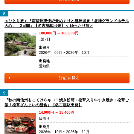
8
＜ひとり旅＞『南信州爽快絶景めぐりと昼神温泉「昼神グランドホテル
天心」 2日間』【名古屋駅出発】＜ ゆったり旅＞
100,000円 ～ 100,000円
1泊2日
出発月
2026年 09月 ~ 2026年 10月
出発地
愛知県
詳細を見る
9
『秋の南信州もってけ８キロ！焼き松茸・松茸入り牛すき焼き・松茸ご
飯！松茸ざんまいの昼食』【名古屋駅出発】
14,900円 ～ 15,400円
日帰り
出発月
2026年 10月 ~ 2026年 11月