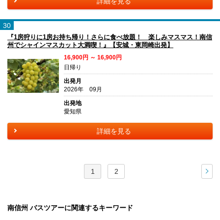
詳細を見る
30
『1房狩りに1房お持ち帰り！さらに食べ放題！ 楽しみマスマス！南信
州でシャインマスカット大満喫！』【安城・東岡崎出発】
16,900円 ～ 16,900円
日帰り
出発月
2026年 09月
出発地
愛知県
詳細を見る
1
2
次
南信州 バスツアーに関連するキーワード