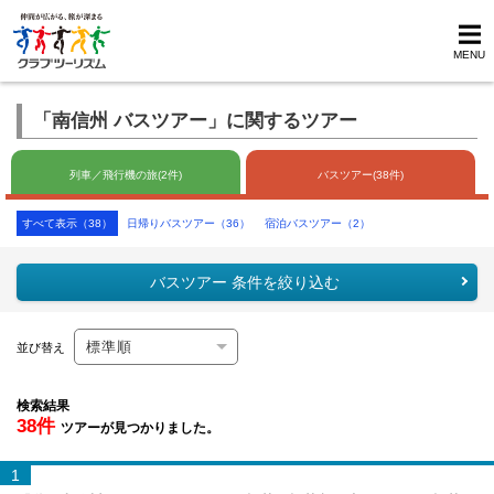
MENU
「南信州 バスツアー」に関するツアー
列車／飛行機の旅(2件)
バスツアー(38件)
すべて表示（38）
日帰りバスツアー（36）
宿泊バスツアー（2）
バスツアー 条件を絞り込む
並び替え
検索結果
38件
ツアーが見つかりました。
1