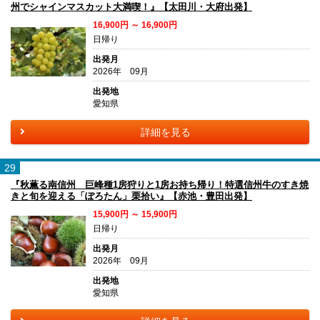
州でシャインマスカット大満喫！』【太田川・大府出発】
16,900円 ～ 16,900円
日帰り
出発月
2026年 09月
出発地
愛知県
詳細を見る
29
『秋薫る南信州 巨峰種1房狩りと1房お持ち帰り！特選信州牛のすき焼
きと旬を迎える「ぽろたん」栗拾い』【赤池・豊田出発】
15,900円 ～ 15,900円
日帰り
出発月
2026年 09月
出発地
愛知県