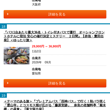
出発地
大阪府
詳細を見る
18
『バス1台あたり最大36名・トイレ付きバスで運行 オーシャンフロン
トホテルに宿泊 安心の催行決定ミステリー ２日間』【赤池・豊田出
発】＜ゆったり旅＞
29,900円 ～ 36,900円
1泊2日
出発月
2026年 09月
出発地
愛知県
詳細を見る
19
＜テーマのある旅＞『プレミアムバス「四神バス」で行く！秋バラ咲く
「霊山寺」とコスモス畑が広がる「藤原宮跡」 奈良の老舗料亭「菊水
楼」の昼食』【新大阪出発】