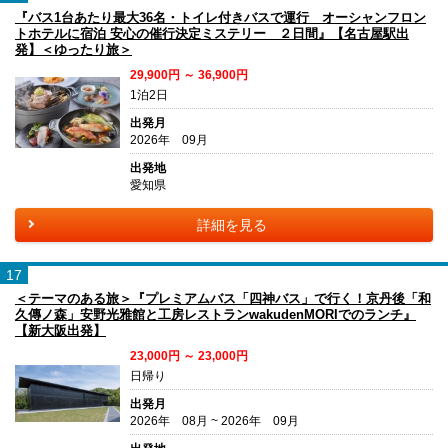
『バス1台あたり最大36名・トイレ付きバスで運行 オーシャンフロン
トホテルに宿泊 安心の催行決定ミステリー ２日間』【名古屋駅出
発】＜ゆったり旅＞
29,900円 ～ 36,900円
1泊2日
出発月
2026年 09月
出発地
愛知県
詳細を見る
17
＜テーマのある旅＞『プレミアムバス「四神バス」で行く！京丹後「和
久傳ノ森」安野光雅館と工房レストランwakudenMORIでのランチ』
【新大阪出発】
23,000円 ～ 23,000円
日帰り
出発月
2026年 08月 ~ 2026年 09月