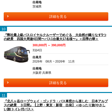
出発地
茨城県
詳細を見る
10
『弊社最上級バスロイヤルクルーザーでめぐる 大自然が織りなす5つ
の絶景 四国大周遊4日間〜バス1台最大17名様〜』＜四季の華＞
300,000円 ～ 390,000円
3泊4日
出発月
2026年 08月 ~ 2026年 11月
出発地
大阪府 兵庫県
詳細を見る
11
『北八ヶ岳ロープウェイ・ゴンドラ・バス車窓から楽しむ 日本アルプ
スの絶景 ３日間』【上野・東京・新宿 出発】＜ゆったり旅/やさし
い旅/トイレ付バス＞