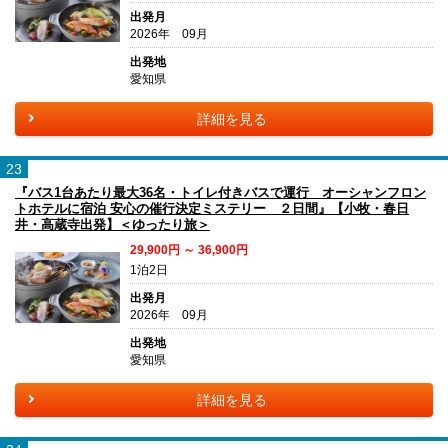
出発月
2026年 09月
出発地
愛知県
詳細を見る
23
『バス1台あたり最大36名・トイレ付きバスで運行 オーシャンフロン
トホテルに宿泊 安心の催行決定ミステリー ２日間』【小牧・春日
井・高蔵寺出発】＜ゆったり旅＞
29,900円 ～ 36,900円
1泊2日
出発月
2026年 09月
出発地
愛知県
詳細を見る