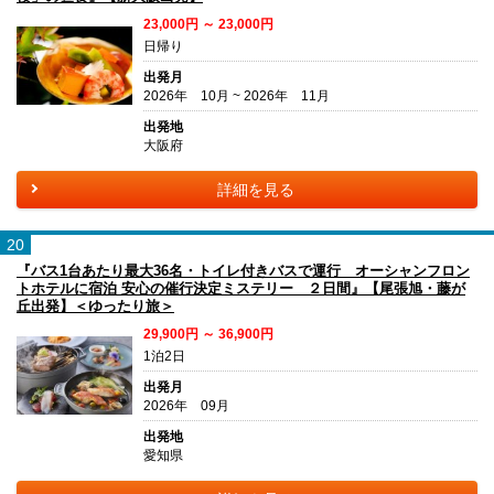
23,000円 ～ 23,000円
日帰り
出発月
2026年 10月 ~ 2026年 11月
出発地
大阪府
詳細を見る
20
『バス1台あたり最大36名・トイレ付きバスで運行 オーシャンフロン
トホテルに宿泊 安心の催行決定ミステリー ２日間』【尾張旭・藤が
丘出発】＜ゆったり旅＞
29,900円 ～ 36,900円
1泊2日
出発月
2026年 09月
出発地
愛知県