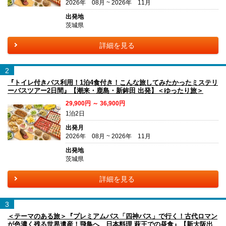
2026年 08月 ~ 2026年 11月
出発地
茨城県
詳細を見る
2
『トイレ付きバス利用！1泊4食付き！こんな旅してみたかったミステリ
ーバスツアー2日間』【潮来・鹿島・新鉾田 出発】＜ゆったり旅＞
29,900円 ～ 36,900円
1泊2日
出発月
2026年 08月 ~ 2026年 11月
出発地
茨城県
詳細を見る
3
＜テーマのある旅＞『プレミアムバス「四神バス」で行く！古代ロマン
が色濃く残る世界遺産！飛鳥へ 日本料理 萩王での昼食』【新大阪出