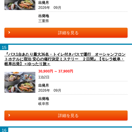
出発月
2026年 09月
出発地
三重県
詳細を見る
15
『バス1台あたり最大36名・トイレ付きバスで運行 オーシャンフロン
トホテルに宿泊 安心の催行決定ミステリー ２日間』【モレラ岐阜・
岐阜出発】＜ゆったり旅＞
30,900円 ～ 37,900円
1泊2日
出発月
2026年 09月
出発地
岐阜県
詳細を見る
16