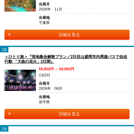
出発月
2026年 11月
出発地
千葉県
詳細を見る
28
＜ひとり旅＞『現地集合解散プラン／2日目は盛岡市内周遊バスで自由
行動 「大曲の花火」2日間』
69,900円 ～ 69,900円
1泊2日
出発月
2026年 08月
出発地
岩手県
詳細を見る
29