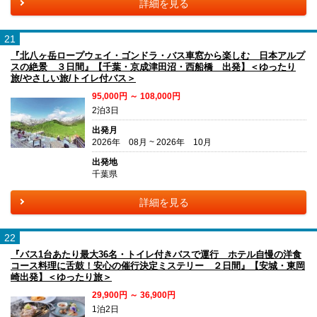
詳細を見る
21
『北八ヶ岳ロープウェイ・ゴンドラ・バス車窓から楽しむ 日本アルプ
スの絶景 ３日間』【千葉・京成津田沼・西船橋 出発】＜ゆったり
旅/やさしい旅/トイレ付バス＞
95,000円 ～ 108,000円
2泊3日
出発月
2026年 08月 ~ 2026年 10月
出発地
千葉県
詳細を見る
22
『バス1台あたり最大36名・トイレ付きバスで運行 ホテル自慢の洋食
コース料理に舌鼓！安心の催行決定ミステリー ２日間』【安城・東岡
崎出発】＜ゆったり旅＞
29,900円 ～ 36,900円
1泊2日