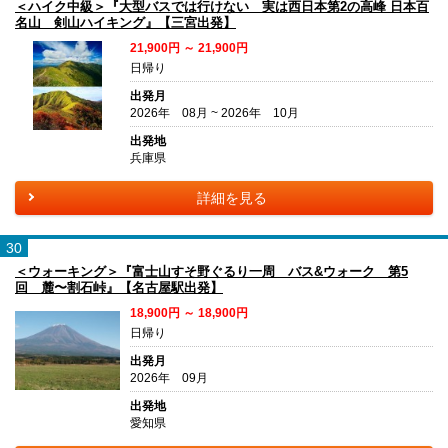
＜ハイク中級＞『大型バスでは行けない 実は西日本第2の高峰 日本百
名山 剣山ハイキング』【三宮出発】
21,900円 ～ 21,900円
日帰り
出発月
2026年 08月 ~ 2026年 10月
出発地
兵庫県
詳細を見る
30
＜ウォーキング＞『富士山すそ野ぐるり一周 バス&ウォーク 第5
回 麓〜割石峠』【名古屋駅出発】
18,900円 ～ 18,900円
日帰り
出発月
2026年 09月
出発地
愛知県