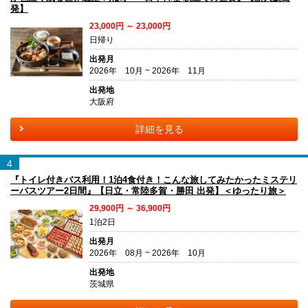
発】
23,000円 ～ 23,000円
日帰り
出発月
2026年 10月 ~ 2026年 11月
出発地
大阪府
詳細を見る
4
『トイレ付きバス利用！1泊4食付き！こんな旅してみたかったミステリ
ーバスツアー2日間』【日立・常陸多賀・勝田 出発】＜ゆったり旅＞
29,900円 ～ 36,900円
1泊2日
出発月
2026年 08月 ~ 2026年 10月
出発地
茨城県