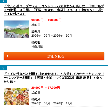
8
『北八ヶ岳ロープウェイ・ゴンドラ・バス車窓から楽しむ 日本アルプ
スの絶景 ３日間』【平塚・海老名 出発】＜ゆったり旅/やさしい旅/
トイレ付バス＞
98,000円 ～ 108,000円
2泊3日
出発月
2026年 09月 ~ 2026年 10月
出発地
神奈川県
詳細を見る
9
『トイレ付きバス利用！1泊4食付き！こんな旅してみたかったミステリ
ーバスツアー2日間』【石岡・土浦・つくば駅南2駐車場 出発】＜ゆっ
たり旅＞
29,900円 ～ 37,900円
1泊2日
出発月
2026年 08月 ~ 2026年 11月