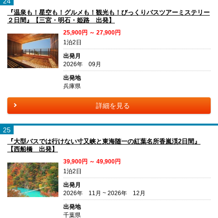
24
『温泉も！星空も！グルメも！観光も！びっくりバスツアーミステリー
２日間』【三宮・明石・姫路 出発】
25,900円 ～ 27,900円
1泊2日
出発月
2026年 09月
出発地
兵庫県
詳細を見る
25
『大型バスでは行けない寸又峡と東海随一の紅葉名所香嵐渓2日間』
【西船橋 出発】
39,900円 ～ 49,900円
1泊2日
出発月
2026年 11月 ~ 2026年 12月
出発地
千葉県