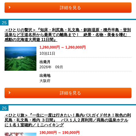
詳細を見る
25
＜ひとりの贅沢＞『知床・利尻島・礼文島・釧路湿原・積丹半島・登別
温泉など王道名所から最果ての離島まで！ 絶景・名物・美食を嗜む
感動の北海道大周遊 11日間』
1,260,000円 ～ 1,260,000円
10泊11日
出発月
2026年 09月
出発地
大阪府
詳細を見る
26
＜ひとり旅＞『一生に一度は行きたい！島内バスガイド付き！秋色の利
尻島・礼文島・稚内 ３日間』 バス１人２席利用／両島の温泉ホテル
に１名１室確約／ミニハイキング
190,000円 ～ 190,000円