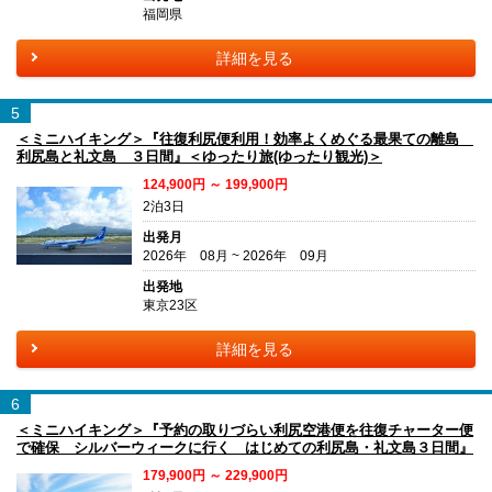
福岡県
詳細を見る
5
＜ミニハイキング＞『往復利尻便利用！効率よくめぐる最果ての離島
利尻島と礼文島 ３日間』＜ゆったり旅(ゆったり観光)＞
124,900円 ～ 199,900円
2泊3日
出発月
2026年 08月 ~ 2026年 09月
出発地
東京23区
詳細を見る
6
＜ミニハイキング＞『予約の取りづらい利尻空港便を往復チャーター便
で確保 シルバーウィークに行く はじめての利尻島・礼文島３日間』
179,900円 ～ 229,900円