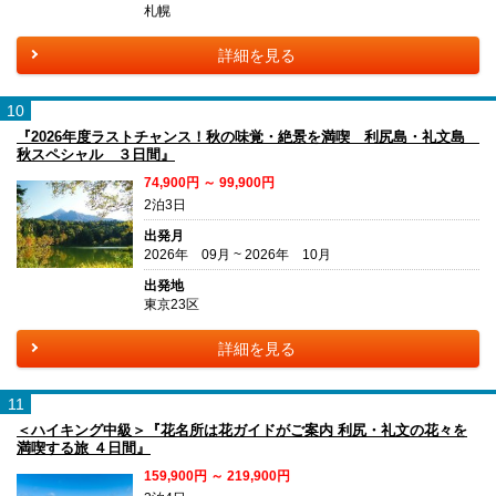
札幌
詳細を見る
10
『2026年度ラストチャンス！秋の味覚・絶景を満喫 利尻島・礼文島
秋スペシャル ３日間』
74,900円 ～ 99,900円
2泊3日
出発月
2026年 09月 ~ 2026年 10月
出発地
東京23区
詳細を見る
11
＜ハイキング中級＞『花名所は花ガイドがご案内 利尻・礼文の花々を
満喫する旅 ４日間』
159,900円 ～ 219,900円