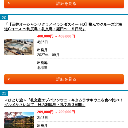
詳細を見る
20
『【三井オーシャンサクラ／ベランダスイートD】飛んでクルーズ北海
道Cコース 〜利尻島・礼文島・羅臼〜 ５日間』
408,000円 ～ 408,000円
4泊5日
出発月
2027年 09月
出発地
北海道
詳細を見る
21
＜ひとり旅＞『礼文産エゾバフンウニ・キタムラサキウニを食べ比べ！
グルメなさいはて 秋の利尻島・礼文島 3日間』
209,000円 ～ 209,000円
2泊3日
出発月