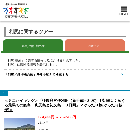
MENU
利尻に関するツアー
列車／飛行機の旅
バスツアー
「利尻 服装」に関する情報は見つかりませんでした。
「利尻」に関する情報を表示します。
「列車／飛行機の旅」条件を変えて検索する
1
＜ミニハイキング＞『往復利尻便利用（新千歳⇔利尻）！効率よくめぐ
る最果ての離島 利尻島と礼文島 ３日間』＜ゆったり旅(ゆったり観
光)＞
179,900円 ～ 259,900円
2泊3日