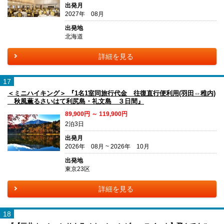
出発月
2027年 08月
出発地
北海道
詳細を見る
17
＜ミニハイキング＞ 『1名1室同旅行代金 往復直行便利用(羽田⇔稚内)
秋風薫るさいはて利尻島・礼文島 ３日間』
89,900円 ～ 119,900円
2泊3日
出発月
2026年 08月 ~ 2026年 10月
出発地
東京23区
詳細を見る
18