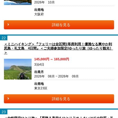
2026年 10月
出発地
大阪府
詳細を見る
22
＜ミニハイキング＞『フェリーは全区間1等席利用！優雅なる爽やか利
尻島・礼文島 4日間』＜ご夫婦参加限定/ゆったり旅［ゆったり観光］
＞
145,000円 ～ 165,000円
3泊4日
出発月
2026年 08月 ~ 2026年 09月
出発地
東京23区
詳細を見る
23