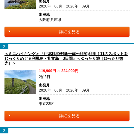
出発月
2026年 08月 ~ 2026年 09月
出発地
大阪府 兵庫県
詳細を見る
2
＜ミニハイキング＞『往復利尻便(新千歳〜利尻)利用！11のスポットを
じっくりめぐる利尻島・礼文島 3日間』＜ゆったり旅［ゆったり観
光］＞
119,900円 ～ 224,900円
2泊3日
出発月
2026年 08月 ~ 2026年 09月
出発地
東京23区
詳細を見る
3