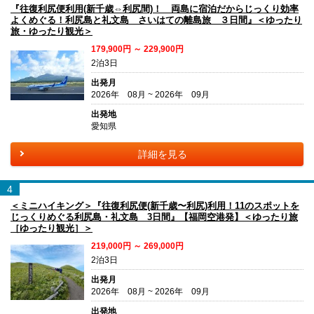
『往復利尻便利用(新千歳⇔利尻間)！ 両島に宿泊だからじっくり効率
よくめぐる！利尻島と礼文島 さいはての離島旅 ３日間』＜ゆったり
旅・ゆったり観光＞
179,900円 ～ 229,900円
2泊3日
出発月
2026年 08月 ~ 2026年 09月
出発地
愛知県
詳細を見る
4
＜ミニハイキング＞『往復利尻便(新千歳〜利尻)利用！11のスポットを
じっくりめぐる利尻島・礼文島 3日間』【福岡空港発】＜ゆったり旅
［ゆったり観光］＞
219,000円 ～ 269,000円
2泊3日
出発月
2026年 08月 ~ 2026年 09月
出発地