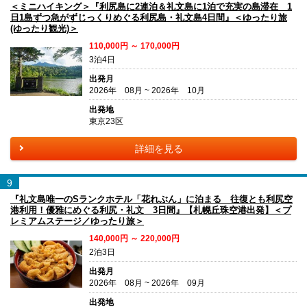
＜ミニハイキング＞『利尻島に2連泊＆礼文島に1泊で充実の島滞在 1
日1島ずつ急がずじっくりめぐる利尻島・礼文島4日間』＜ゆったり旅
(ゆったり観光)＞
110,000円 ～ 170,000円
3泊4日
出発月
2026年 08月 ~ 2026年 10月
出発地
東京23区
詳細を見る
9
『礼文島唯一のSランクホテル「花れぶん」に泊まる 往復とも利尻空
港利用！優雅にめぐる利尻・礼文 3日間』【札幌丘珠空港出発】＜プ
レミアムステージ／ゆったり旅＞
140,000円 ～ 220,000円
2泊3日
出発月
2026年 08月 ~ 2026年 09月
出発地