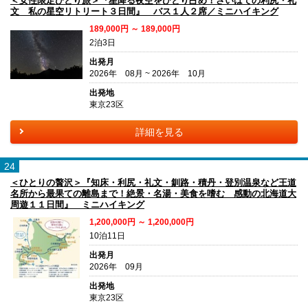
＜女性限定ひとり旅＞『星降る夜空をひとり占め！さいはての利尻・礼
文 私の星空リトリート３日間』 バス１人２席／ミニハイキング
189,000円 ～ 189,000円
2泊3日
出発月
2026年 08月 ~ 2026年 10月
出発地
東京23区
詳細を見る
24
＜ひとりの贅沢＞『知床・利尻・礼文・釧路・積丹・登別温泉など王道
名所から最果ての離島まで！絶景・名湯・美食を嗜む 感動の北海道大
周遊１１日間』 ミニハイキング
1,200,000円 ～ 1,200,000円
10泊11日
出発月
2026年 09月
出発地
東京23区