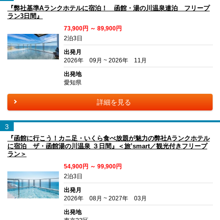
『弊社基準Aランクホテルに宿泊！ 函館・湯の川温泉連泊 フリープ
ラン3日間』
73,900円 ～ 89,900円
2泊3日
出発月
2026年 09月 ~ 2026年 11月
出発地
愛知県
詳細を見る
3
『函館に行こう！カニ足・いくら食べ放題が魅力の弊社Aランクホテル
に宿泊 ザ・函館湯の川温泉 ３日間』＜旅’smart／観光付きフリープ
ラン＞
54,900円 ～ 99,900円
2泊3日
出発月
2026年 08月 ~ 2027年 03月
出発地