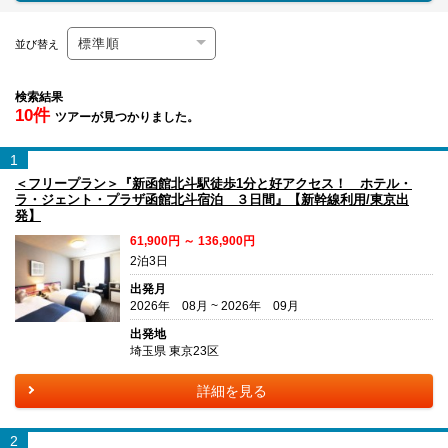
並び替え
検索結果
10件
ツアーが見つかりました。
1
＜フリープラン＞『新函館北斗駅徒歩1分と好アクセス！ ホテル・
ラ・ジェント・プラザ函館北斗宿泊 ３日間』【新幹線利用/東京出
発】
61,900円 ～ 136,900円
2泊3日
出発月
2026年 08月 ~ 2026年 09月
出発地
埼玉県 東京23区
詳細を見る
2