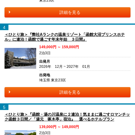
東京23区
詳細を見る
4
＜ひとり旅＞『弊社Aランクの温泉リゾート「函館大沼プリンスホテ
ル」に連泊！函館で過ごす年末年始 ３日間』
149,000円 ～ 159,000円
2泊3日
出発月
2026年 12月 ~ 2027年 01月
出発地
埼玉県 東京23区
詳細を見る
5
＜ひとり旅＞『函館・湯の川温泉に２連泊！気ままに過ごすロマンチッ
ク函館３日間／「湯元 啄木亭」宿泊』 選べるホテルプラン
139,000円 ～ 149,000円
2泊3日