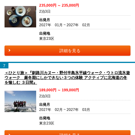
235,000円 ～ 235,000円
2泊3日
出発月
2027年 01月 ~ 2027年 02月
出発地
東京23区
詳細を見る
7
＜ひとり旅＞『釧路川カヌー・野付半島氷平線ウォーク・ウトロ流氷遊
ウォーク 厳冬期にしかできない３つの体験 アクティブに北海道の冬
を愉しむ ３日間』
189,000円 ～ 199,000円
2泊3日
出発月
2027年 02月 ~ 2027年 03月
出発地
東京23区