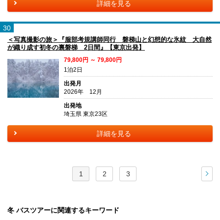
詳細を見る
30
＜写真撮影の旅＞『服部考規講師同行 磐梯山と幻想的な氷紋 大自然
が織り成す初冬の裏磐梯 2日間』【東京出発】
79,800円 ～ 79,800円
1泊2日
出発月
2026年 12月
出発地
埼玉県 東京23区
詳細を見る
1
2
3
次
冬 バスツアーに関連するキーワード