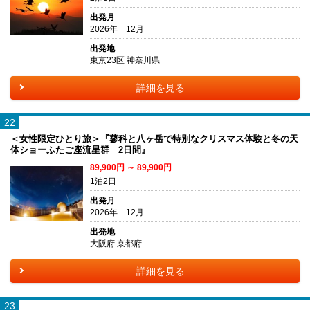
出発月
2026年 12月
出発地
東京23区 神奈川県
詳細を見る
22
＜女性限定ひとり旅＞『蓼科と八ヶ岳で特別なクリスマス体験と冬の天
体ショーふたご座流星群 2日間』
89,900円 ～ 89,900円
1泊2日
出発月
2026年 12月
出発地
大阪府 京都府
詳細を見る
23