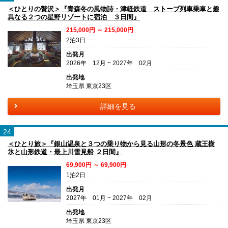
＜ひとりの贅沢＞『青森冬の風物詩・津軽鉄道 ストーブ列車乗車と趣
異なる２つの星野リゾートに宿泊 ３日間』
215,000円 ～ 215,000円
2泊3日
出発月
2026年 12月 ~ 2027年 02月
出発地
埼玉県 東京23区
詳細を見る
24
＜ひとり旅＞『銀山温泉と３つの乗り物から見る山形の冬景色 蔵王樹
氷と山形鉄道・最上川雪見船 ２日間』
69,900円 ～ 69,900円
1泊2日
出発月
2027年 01月 ~ 2027年 02月
出発地
埼玉県 東京23区