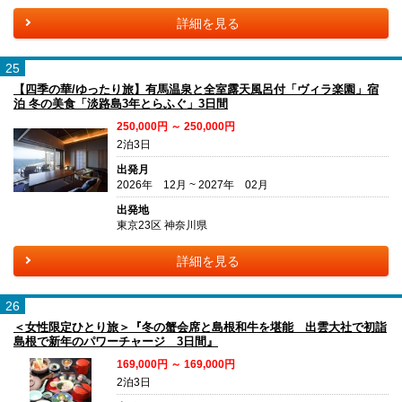
詳細を見る
25
【四季の華/ゆったり旅】有馬温泉と全室露天風呂付「ヴィラ楽園」宿
泊 冬の美食「淡路島3年とらふぐ」3日間
250,000円 ～ 250,000円
2泊3日
出発月
2026年 12月 ~ 2027年 02月
出発地
東京23区 神奈川県
詳細を見る
26
＜女性限定ひとり旅＞『冬の蟹会席と島根和牛を堪能 出雲大社で初詣
島根で新年のパワーチャージ 3日間』
169,000円 ～ 169,000円
2泊3日