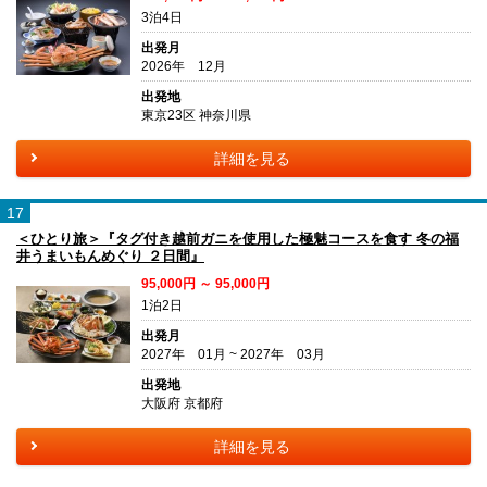
3泊4日
出発月
2026年 12月
出発地
東京23区 神奈川県
詳細を見る
17
＜ひとり旅＞『タグ付き越前ガニを使用した極魅コースを食す 冬の福
井うまいもんめぐり ２日間』
95,000円 ～ 95,000円
1泊2日
出発月
2027年 01月 ~ 2027年 03月
出発地
大阪府 京都府
詳細を見る