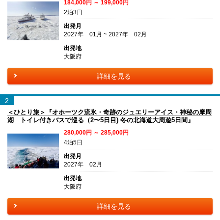
184,000円 ～ 199,000円
2泊3日
出発月
2027年 01月 ~ 2027年 02月
出発地
大阪府
詳細を見る
2
＜ひとり旅＞『オホーツク流氷・奇跡のジュエリーアイス・神秘の摩周
湖 トイレ付きバスで巡る（2〜5日目) 冬の北海道大周遊5日間』
280,000円 ～ 285,000円
4泊5日
出発月
2027年 02月
出発地
大阪府
詳細を見る