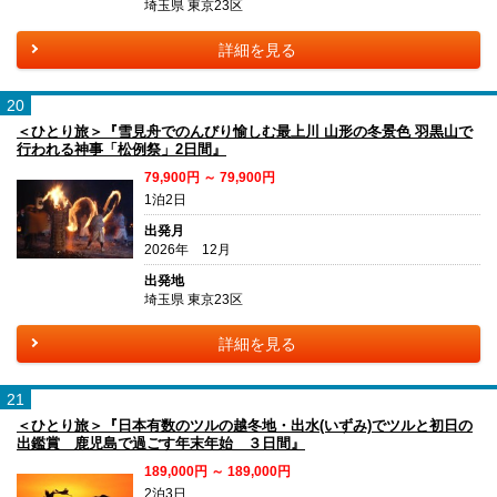
埼玉県 東京23区
詳細を見る
20
＜ひとり旅＞『雪見舟でのんびり愉しむ最上川 山形の冬景色 羽黒山で
行われる神事「松例祭」2日間』
79,900円 ～ 79,900円
1泊2日
出発月
2026年 12月
出発地
埼玉県 東京23区
詳細を見る
21
＜ひとり旅＞『日本有数のツルの越冬地・出水(いずみ)でツルと初日の
出鑑賞 鹿児島で過ごす年末年始 ３日間』
189,000円 ～ 189,000円
2泊3日