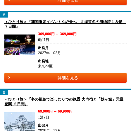
詳細を見る
8
＜ひとり旅＞『期間限定イベントや絶景へ 北海道冬の風物詩１８景
７日間』
369,000円 ～ 369,000円
6泊7日
出発月
2027年 02月
出発地
東京23区
詳細を見る
9
＜ひとり旅＞『冬の福島で楽しむ６つの絶景 大内宿と「鶴ヶ城」元旦
登閣 ２日間』
69,900円 ～ 69,900円
1泊2日
出発月
2026年 12月