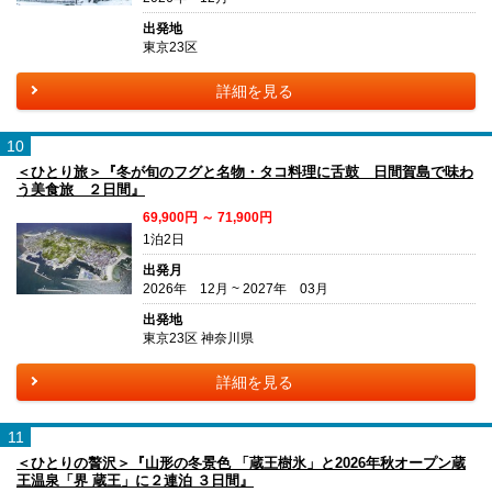
出発地
東京23区
詳細を見る
10
＜ひとり旅＞『冬が旬のフグと名物・タコ料理に舌鼓 日間賀島で味わ
う美食旅 ２日間』
69,900円 ～ 71,900円
1泊2日
出発月
2026年 12月 ~ 2027年 03月
出発地
東京23区 神奈川県
詳細を見る
11
＜ひとりの贅沢＞『山形の冬景色 「蔵王樹氷」と2026年秋オープン蔵
王温泉「界 蔵王」に２連泊 ３日間』