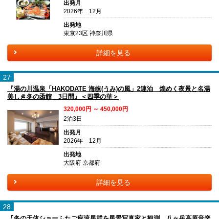
出発月
2026年 12月
出発地
東京23区 神奈川県
詳細を見る
27
『湯の川温泉「HAKODATE 海峡(うみ)の風」2連泊 煌めく夜景と名湯
美しき冬の函館 3日間』＜四季の華＞
320,000円 ～ 450,000円
2泊3日
出発月
2026年 12月
出発地
大阪府 京都府
詳細を見る
28
『冬の天体ショーふたご座流星群を星景写真家と観測 八ヶ岳高原音楽