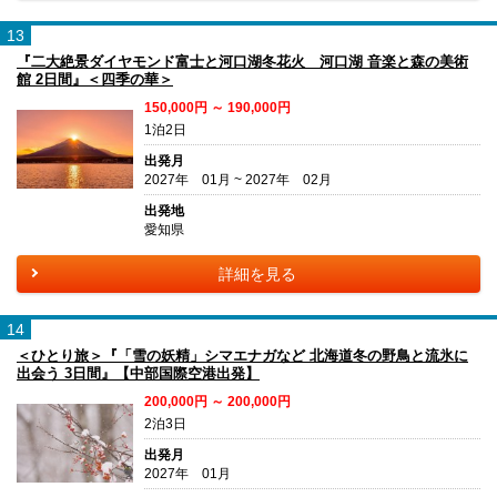
13
『二大絶景ダイヤモンド富士と河口湖冬花火 河口湖 音楽と森の美術
館 2日間』＜四季の華＞
150,000円 ～ 190,000円
1泊2日
出発月
2027年 01月 ~ 2027年 02月
出発地
愛知県
詳細を見る
14
＜ひとり旅＞『「雪の妖精」シマエナガなど 北海道冬の野鳥と流氷に
出会う 3日間』【中部国際空港出発】
200,000円 ～ 200,000円
2泊3日
出発月
2027年 01月