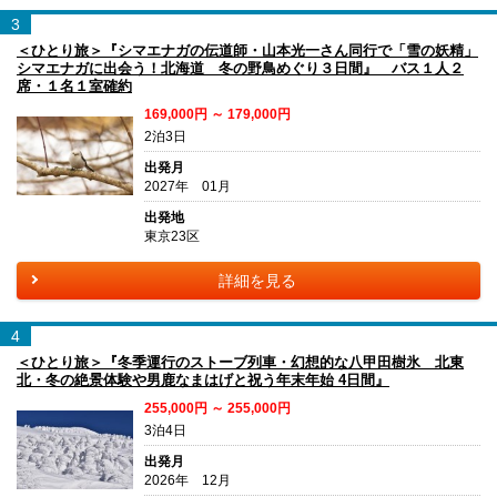
3
＜ひとり旅＞『シマエナガの伝道師・山本光一さん同行で「雪の妖精」
シマエナガに出会う！北海道 冬の野鳥めぐり３日間』 バス１人２
席・１名１室確約
169,000円 ～ 179,000円
2泊3日
出発月
2027年 01月
出発地
東京23区
詳細を見る
4
＜ひとり旅＞『冬季運行のストーブ列車・幻想的な八甲田樹氷 北東
北・冬の絶景体験や男鹿なまはげと祝う年末年始 4日間』
255,000円 ～ 255,000円
3泊4日
出発月
2026年 12月