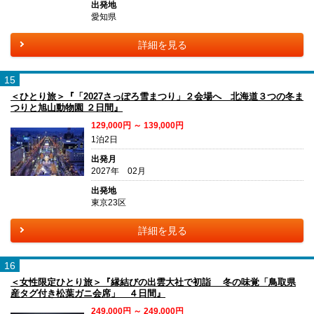
出発地
愛知県
詳細を見る
15
＜ひとり旅＞『「2027さっぽろ雪まつり」２会場へ 北海道３つの冬ま
つりと旭山動物園 ２日間』
129,000円 ～ 139,000円
1泊2日
出発月
2027年 02月
出発地
東京23区
詳細を見る
16
＜女性限定ひとり旅＞『縁結びの出雲大社で初詣 冬の味覚「鳥取県
産タグ付き松葉ガニ会席」 ４日間』
249,000円 ～ 249,000円