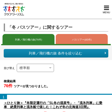
MENU
「冬 バスツアー」に関するツアー
列車／飛行機の旅(76件)
バスツアー(40件)
列車／飛行機の旅 条件を絞り込む
並び替え
検索結果
76件
ツアーが見つかりました。
1
＜ひとり旅＞『冬限定運行の「SL冬の湿原号」・「流氷列車」に乗
車 絶景列車と流氷船で楽しむ！これぞ冬の北海道3日間』