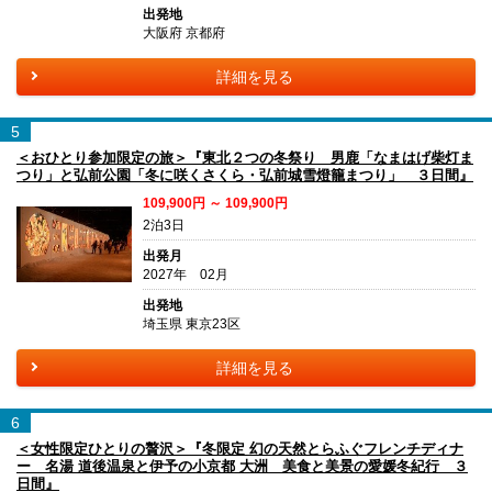
出発地
大阪府 京都府
詳細を見る
5
＜おひとり参加限定の旅＞『東北２つの冬祭り 男鹿「なまはげ柴灯ま
つり」と弘前公園「冬に咲くさくら・弘前城雪燈籠まつり」 ３日間』
109,900円 ～ 109,900円
2泊3日
出発月
2027年 02月
出発地
埼玉県 東京23区
詳細を見る
6
＜女性限定ひとりの贅沢＞『冬限定 幻の天然とらふぐフレンチディナ
ー 名湯 道後温泉と伊予の小京都 大洲 美食と美景の愛媛冬紀行 ３
日間』