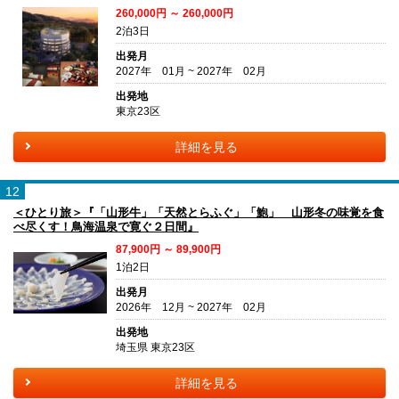
260,000円 ～ 260,000円
2泊3日
出発月
2027年 01月 ~ 2027年 02月
出発地
東京23区
詳細を見る
12
＜ひとり旅＞『「山形牛」「天然とらふぐ」「鮑」 山形冬の味覚を食
べ尽くす！鳥海温泉で寛ぐ２日間』
87,900円 ～ 89,900円
1泊2日
出発月
2026年 12月 ~ 2027年 02月
出発地
埼玉県 東京23区
詳細を見る