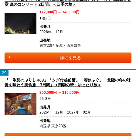
堂 森のコンサート 2日間』＜四季の華＞
117,000円 ～ 140,000円
1泊2日
出発月
2026年 12月
出発地
東京23区 多摩・西東京等
詳細を見る
29
『「氷見のぶりしゃぶ」「タグ付越前蟹」「若狭ふぐ」 北陸の冬の味
覚を味わう美食旅 3日間』＜四季の華・ゆったり旅＞
300,000円 ～ 310,000円
2泊3日
出発月
2026年 12月 ~ 2027年 02月
出発地
埼玉県 東京23区