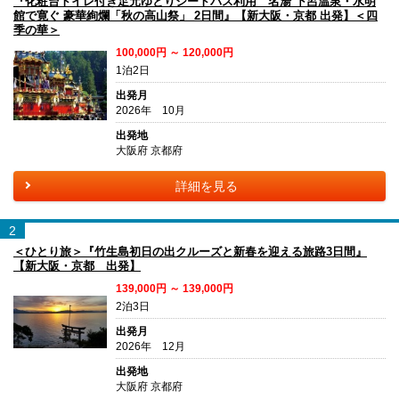
『化粧台トイレ付き足元ゆとりシートバス利用 名湯 下呂温泉・水明
館で寛ぐ 豪華絢爛「秋の高山祭」 2日間』【新大阪・京都 出発】＜四
季の華＞
100,000円 ～ 120,000円
1泊2日
出発月
2026年 10月
出発地
大阪府 京都府
詳細を見る
2
＜ひとり旅＞『竹生島初日の出クルーズと新春を迎える旅路3日間』
【新大阪・京都 出発】
139,000円 ～ 139,000円
2泊3日
出発月
2026年 12月
出発地
大阪府 京都府