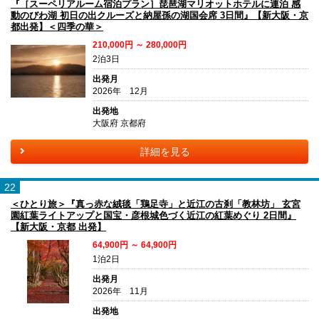
『［スーペリアルーム宿泊プラン］琵琶湖マリオットホテルに連泊 感
動のびわ湖 初日の出クルーズと納屋孫の湖国会席 3日間』【新大阪・京
都出発】＜四季の華＞
210,000円 ～ 280,000円
2泊3日
出発月
2026年 12月
出発地
大阪府 京都府
詳細を見る
22
＜ひとり旅＞『真っ赤な絨毯「鶏足寺」と近江の古刹「教林坊」 玄宮
園紅葉ライトアップと国宝・彦根城色づく近江の紅葉めぐり 2日間』
【新大阪・京都 出発】
64,900円 ～ 64,900円
1泊2日
出発月
2026年 11月
出発地