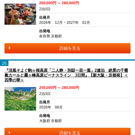
260,000円 ～ 280,000円
2泊3日
出発月
2026年 12月 ~ 2027年 02月
出発地
奈良県 京都府
詳細を見る
25
『涼風そよぐ駒ヶ根高原「二人静・別邸一花一葉」2連泊 絶景の千畳
敷カールと霧ヶ峰高原ビーナスライン 3日間』【新大阪・京都発】＜
四季の華＞
250,000円 ～ 280,000円
2泊3日
出発月
2026年 08月
出発地
大阪府 京都府
詳細を見る