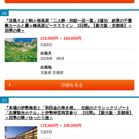
26
『涼風そよぐ駒ヶ根高原「二人静・別邸一花一葉」2連泊 絶景の千畳
敷カールと霧ヶ峰高原ビーナスライン 3日間』【新大阪・京都発】＜
四季の華＞
210,000円 ～ 260,000円
2泊3日
出発月
2026年 08月
出発地
大阪府 京都府
詳細を見る
27
『本場の伊勢海老と「和田金の寿き焼」 伝統のクラシックリゾート
「志摩観光ホテル」と伊勢神宮両宮参り 2日間』【新大阪・京都発】
＜四季の華／ゆったり旅＞
175,000円 ～ 245,000円
1泊2日