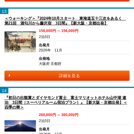
13
＜ウォーキング＞『2024年10月スタート 東海道五十三次をあるく
第21回 酒匂川から藤沢宿 3日間』【新大阪・京都出発】
156,000円 ～ 156,000円
2泊3日
出発月
2026年 11月
出発地
大阪府 京都府
詳細を見る
14
『初日の出観賞とダイヤモンド富士 富士マリオットホテル山中湖 連
泊 3日間［スーペリアルーム宿泊プラン］』【新大阪・京都出発】＜
四季の華＞
260,000円 ～ 360,000円
2泊3日
出発月