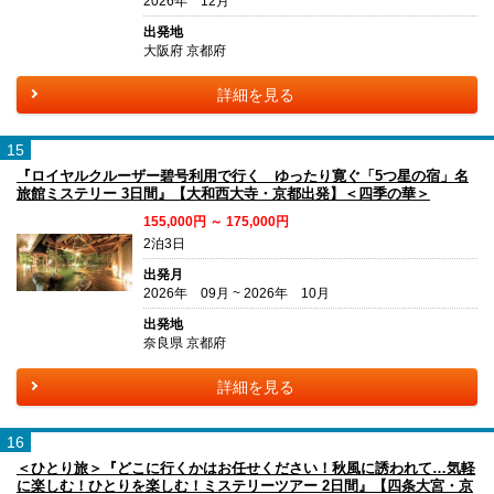
2026年 12月
出発地
大阪府 京都府
詳細を見る
15
『ロイヤルクルーザー碧号利用で行く ゆったり寛ぐ「5つ星の宿」名
旅館ミステリー 3日間』【大和西大寺・京都出発】＜四季の華＞
155,000円 ～ 175,000円
2泊3日
出発月
2026年 09月 ~ 2026年 10月
出発地
奈良県 京都府
詳細を見る
16
＜ひとり旅＞『どこに行くかはお任せください！秋風に誘われて…気軽
に楽しむ！ひとりを楽しむ！ミステリーツアー 2日間』【四条大宮・京