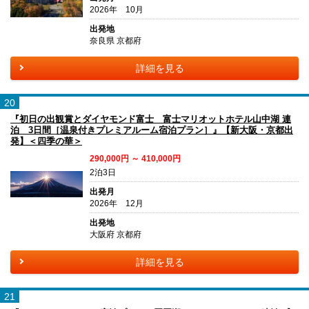
2026年 10月
出発地
奈良県 京都府
詳細を見る
20
『初日の出観賞とダイヤモンド富士 富士マリオットホテル山中湖 連
泊 3日間［温泉付きプレミアルーム宿泊プラン］』【新大阪・京都出
発】＜四季の華＞
290,000円 ～ 410,000円
2泊3日
出発月
2026年 12月
出発地
大阪府 京都府
詳細を見る
21