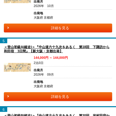
出発月
2026年 10月
出発地
大阪府 京都府
詳細を見る
5
＜登山初級A(縦走)＞『中山道六十九次をあるく 第18回 下諏訪から
和田宿 3日間』【新大阪・京都出発】
144,000円 ～ 144,000円
2泊3日
出発月
2026年 09月
出発地
大阪府 京都府
詳細を見る
6
＜登山初級B(縦走)＞『中山道六十九次をあるく 第20回 岩村田宿か