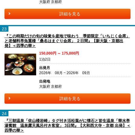
大阪府 京都府
詳細を見る
23
『この時期だけの旬の味覚を産地で味わう 季節限定「いちじく会席」
と老舗料亭魚重楼「桑名はまぐり会席」 ２日間』【新大阪・京都出
発】＜四季の華＞
150,000円 ～ 175,000円
1泊2日
出発月
2026年 08月 ~ 2026年 09月
出発地
大阪府 京都府
詳細を見る
24
『三朝温泉「依山楼岩崎」タグ付き活松葉がに懐石と皆生温泉「華水亭
湯賓館 温泉露天風呂付き客室」 3日間』【大和西大寺・京都 出発】＜
四季の華＞