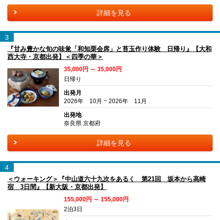
詳細を見る
3
『甘み豊かな旬の味覚「和知栗会席」と苔玉作り体験 日帰り』【大和
西大寺・京都出発】＜四季の華＞
35,000円 ～ 35,000円
日帰り
出発月
2026年 10月 ~ 2026年 11月
出発地
奈良県 京都府
詳細を見る
4
＜ウォーキング＞『中山道六十九次をあるく 第21回 坂本から高崎
宿 3日間』【新大阪・京都出発】
155,000円 ～ 155,000円
2泊3日