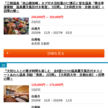
『三朝温泉「依山楼岩崎」タグ付き活松葉がに懐石と皆生温泉「華水亭
湯賓館 温泉露天風呂付き客室」 3日間』【大和西大寺・京都 出発】＜
四季の華＞
240,000円 ～ 320,000円
2泊3日
出発月
2026年 12月 ~ 2027年 02月
出発地
奈良県 京都府
詳細を見る
30
『大切な人との寛ぎ時間を楽しむ 全8室だけの温泉露天風呂付きスイ
ートあわら温泉 別邸「美悠」 2日間』【大和西大寺・京都出発】＜四季
の華＞
130,000円 ～ 175,000円
1泊2日
出発月
2026年 10月 ~ 2026年 11月
出発地