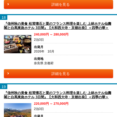
詳細を見る
18
『信州秋の美食 松茸懐石と栗のフランス料理を楽しむ 上林ホテル仙壽
閣と白馬東急ホテル 3日間』【大和西大寺・京都出発】＜四季の華＞
240,000円 ～ 280,000円
2泊3日
出発月
2026年 10月
出発地
奈良県 京都府
詳細を見る
19
『信州秋の美食 松茸懐石と栗のフランス料理を楽しむ 上林ホテル仙壽
閣と白馬東急ホテル 3日間』【大和西大寺・京都出発】＜四季の華＞
220,000円 ～ 270,000円
2泊3日
出発月