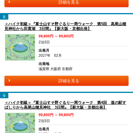
詳細を見る
8
＜ハイク初級＞『富士山すそ野ぐるり一周ウォーク 第5回 高尾山穂
見神社から田貫湖 3日間』【新大阪・京都出発】
99,800円 ～ 99,800円
2泊3日
出発月
2027年 02月
出発地
滋賀県 大阪府 京都府
詳細を見る
9
＜ハイク初級＞『富士山すそ野ぐるり一周ウォーク 第4回 道の駅す
ばしりから高尾山穂見神社 3日間』【新大阪・京都出発】
99,800円 ～ 99,800円
2泊3日
出発月