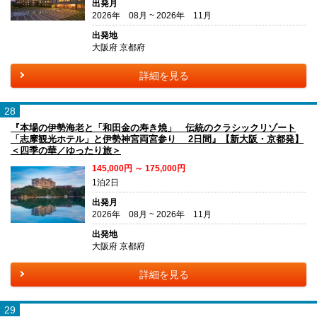
出発月
2026年 08月 ~ 2026年 11月
出発地
大阪府 京都府
詳細を見る
28
『本場の伊勢海老と「和田金の寿き焼」 伝統のクラシックリゾート
「志摩観光ホテル」と伊勢神宮両宮参り 2日間』【新大阪・京都発】
＜四季の華／ゆったり旅＞
145,000円 ～ 175,000円
1泊2日
出発月
2026年 08月 ~ 2026年 11月
出発地
大阪府 京都府
詳細を見る
29