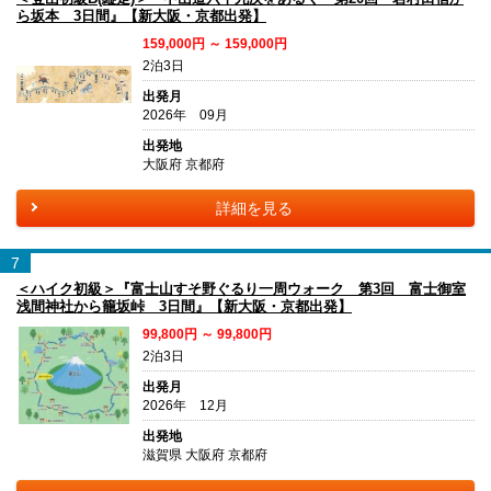
ら坂本 3日間』【新大阪・京都出発】
159,000円 ～ 159,000円
2泊3日
出発月
2026年 09月
出発地
大阪府 京都府
詳細を見る
7
＜ハイク初級＞『富士山すそ野ぐるり一周ウォーク 第3回 富士御室
浅間神社から籠坂峠 3日間』【新大阪・京都出発】
99,800円 ～ 99,800円
2泊3日
出発月
2026年 12月
出発地
滋賀県 大阪府 京都府