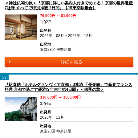
＜神社仏閣の旅＞『京都に詳しい案内人付きでめぐる！京都の世界遺産
7社寺 すべてで特別拝観 2日間』【JR東京駅集合】
76,900円 ～ 81,900円
1泊2日
出発月
2026年 08月 ~ 2026年 12月
出発地
東京23区 神奈川県
詳細を見る
17
『駅直結「ホテルグランヴィア京都」3連泊 「長楽館」で新春フランス
料理 京都で過ごす優雅な年末年始4日間』＜四季の華＞
330,000円 ～ 350,000円
3泊4日
出発月
2026年 12月
出発地
東京23区 神奈川県