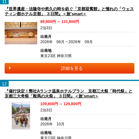
11
『世界遺産・法隆寺や悠久の時を紡ぐ「京都迎賓館」と憧れの「ウェス
ティン都ホテル京都」 ３日間』＜旅’smart＞
89,900円 ～ 131,900円
2泊3日
出発月
2026年 08月 ~ 2026年 09月
出発地
東京23区 神奈川県
詳細を見る
12
『催行決定！弊社Aランク温泉ホテルプラン 京都三大祭「時代祭」と
京都三大奇祭「鞍馬の火祭」 ３日間』＜旅’smart＞
109,800円 ～ 129,800円
2泊3日
出発月
2026年 10月
出発地
東京23区 神奈川県