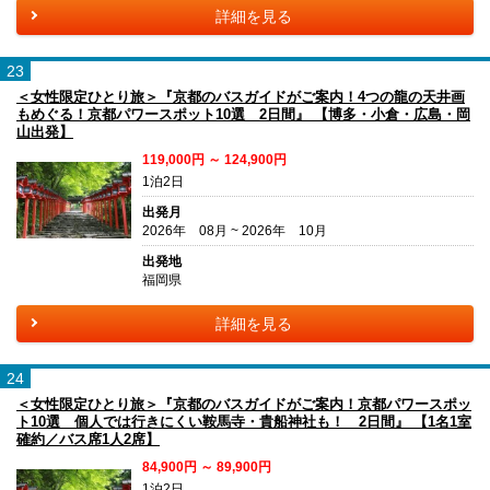
詳細を見る
23
＜女性限定ひとり旅＞『京都のバスガイドがご案内！4つの龍の天井画
もめぐる！京都パワースポット10選 2日間』 【博多・小倉・広島・岡
山出発】
119,000円 ～ 124,900円
1泊2日
出発月
2026年 08月 ~ 2026年 10月
出発地
福岡県
詳細を見る
24
＜女性限定ひとり旅＞『京都のバスガイドがご案内！京都パワースポッ
ト10選 個人では行きにくい鞍馬寺・貴船神社も！ 2日間』 【1名1室
確約／バス席1人2席】
84,900円 ～ 89,900円
1泊2日