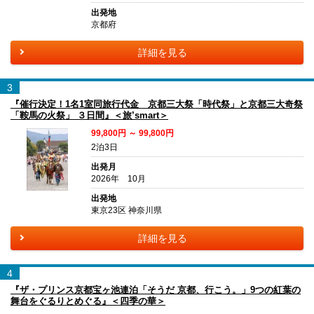
出発地
京都府
詳細を見る
3
『催行決定！1名1室同旅行代金 京都三大祭「時代祭」と京都三大奇祭
「鞍馬の火祭」 ３日間』＜旅’smart＞
99,800円 ～ 99,800円
2泊3日
出発月
2026年 10月
出発地
東京23区 神奈川県
詳細を見る
4
『ザ・プリンス京都宝ヶ池連泊「そうだ 京都、行こう。」9つの紅葉の
舞台をぐるりとめぐる』＜四季の華＞