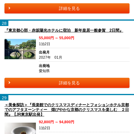
詳細を見る
28
『東京都心部・赤坂陽光ホテルに宿泊 新年皇居一般参賀 2日間』
55,000円 ～ 55,000円
1泊2日
出発月
2027年 01月
出発地
愛知県
詳細を見る
29
＜美食探訪＞『長楽館でのクリスマスディナーとフォションホテル京都
でのアフタヌーンティー 煌びやかな京都のクリスマスを楽しむ ２日
間』【JR東京駅出発】
92,800円 ～ 94,800円
1泊2日