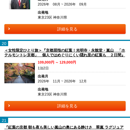
2026年 08月 ~ 2026年 09月
出発地
東京23区 神奈川県
詳細を見る
20
＜女性限定ひとり旅＞『京都屈指の紅葉！光明寺・永観堂・嵐山 「ホ
テルモントレ京都」 個人ではめぐりにくい隠れ里の紅葉も ２日間』
109,000円 ～ 129,000円
1泊2日
出発月
2026年 11月 ~ 2026年 12月
出発地
東京23区 神奈川県
詳細を見る
21
『紅葉の京都 朝も夜も美しい嵐山の奥にある静けさ 翠嵐 ラグジュア