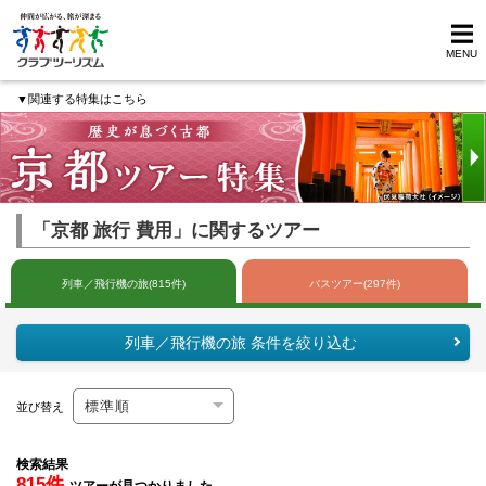
MENU
▼関連する特集はこちら
「京都 旅行 費用」に関するツアー
列車／飛行機の旅(815件)
バスツアー(297件)
列車／飛行機の旅 条件を絞り込む
並び替え
検索結果
815件
ツアーが見つかりました。