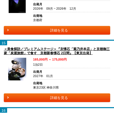
出発月
2026年 09月 ~ 2026年 12月
出発地
京都府
詳細を見る
15
＜美食探訪／プレミアムステージ＞『京懐石「菊乃井本店」と京都御三
家「炭屋旅館」で食す 京都新春懐石 2日間』【東京出発】
165,000円 ～ 175,000円
1泊2日
出発月
2027年 01月
出発地
東京23区 神奈川県
詳細を見る
16