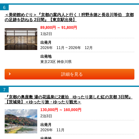
6
＜美術館めぐり＞『京都の案内人と行く！狩野永徳と長谷川等伯 京都
の足跡を訪ねる 2日間』【東京駅出発】
89,800円 ～ 91,800円
1泊2日
出発月
2026年 11月 ~ 2026年 12月
出発地
東京23区 神奈川県
詳細を見る
7
『京都の奥座敷 湯の花温泉に2連泊 ゆったり楽しむ紅の京都 3日間』
【茨城発】＜ゆったり旅・ゆったり観光＞
130,000円 ～ 160,000円
2泊3日
出発月
2026年 11月
出発地