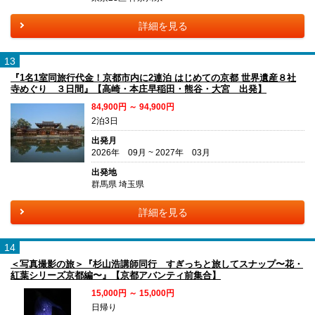
詳細を見る
13
『1名1室同旅行代金！京都市内に2連泊 はじめての京都 世界遺産８社
寺めぐり ３日間』【高崎・本庄早稲田・熊谷・大宮 出発】
84,900円 ～ 94,900円
2泊3日
出発月
2026年 09月 ~ 2027年 03月
出発地
群馬県 埼玉県
詳細を見る
14
＜写真撮影の旅＞『杉山浩講師同行 すぎっちと旅してスナップ〜花・
紅葉シリーズ京都編〜』【京都アバンティ前集合】
15,000円 ～ 15,000円
日帰り