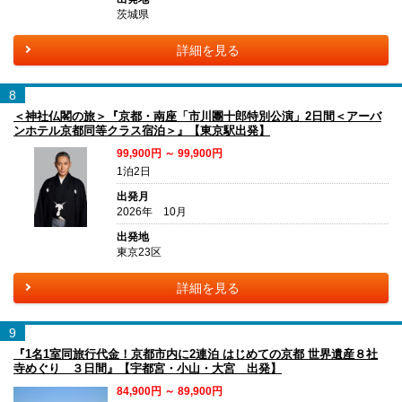
茨城県
詳細を見る
8
＜神社仏閣の旅＞『京都・南座「市川團十郎特別公演」2日間＜アーバ
ンホテル京都同等クラス宿泊＞』【東京駅出発】
99,900円 ～ 99,900円
1泊2日
出発月
2026年 10月
出発地
東京23区
詳細を見る
9
『1名1室同旅行代金！京都市内に2連泊 はじめての京都 世界遺産８社
寺めぐり ３日間』【宇都宮・小山・大宮 出発】
84,900円 ～ 89,900円