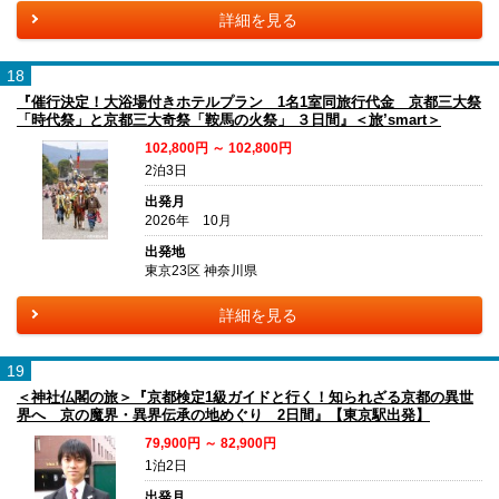
詳細を見る
18
『催行決定！大浴場付きホテルプラン 1名1室同旅行代金 京都三大祭
「時代祭」と京都三大奇祭「鞍馬の火祭」 ３日間』＜旅’smart＞
102,800円 ～ 102,800円
2泊3日
出発月
2026年 10月
出発地
東京23区 神奈川県
詳細を見る
19
＜神社仏閣の旅＞『京都検定1級ガイドと行く！知られざる京都の異世
界へ 京の魔界・異界伝承の地めぐり 2日間』【東京駅出発】
79,900円 ～ 82,900円
1泊2日
出発月