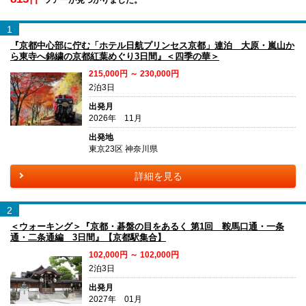
1
『京都中心部に佇む「ホテル日航プリンセス京都」連泊 大原・嵐山か
ら東寺へ錦繍の京都紅葉めぐり3日間』＜四季の華＞
215,000円 ～ 230,000円
2泊3日
出発月
2026年 11月
出発地
東京23区 神奈川県
詳細を見る
2
＜ウォーキング＞『京都・碁盤の目をあるく 第1回 鞍馬口通・一条
通・二条通編 3日間』【京都駅集合】
102,000円 ～ 102,000円
2泊3日
出発月
2027年 01月