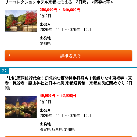
リーコレクションホテル京都に泊まる 2日間』＜四季の華＞
250,000円 ～ 340,000円
1泊2日
出発月
2026年 11月 ~ 2026年 12月
出発地
愛知県
詳細を見る
22
『1名1室同旅行代金！幻想的な夜間特別拝観も！錦織りなす東福寺・東
寺・長谷寺・談山神社と日本の美 京都迎賓館 京都奈良紅葉めぐり 2日
間』
49,900円 ～ 52,900円
1泊2日
出発月
2026年 11月 ~ 2026年 12月
出発地
滋賀県 岐阜県 愛知県