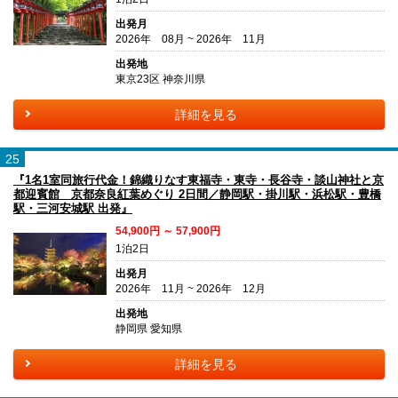
出発月
2026年 08月 ~ 2026年 11月
出発地
東京23区 神奈川県
詳細を見る
25
『1名1室同旅行代金！錦織りなす東福寺・東寺・長谷寺・談山神社と京
都迎賓館 京都奈良紅葉めぐり 2日間／静岡駅・掛川駅・浜松駅・豊橋
駅・三河安城駅 出発』
54,900円 ～ 57,900円
1泊2日
出発月
2026年 11月 ~ 2026年 12月
出発地
静岡県 愛知県
詳細を見る