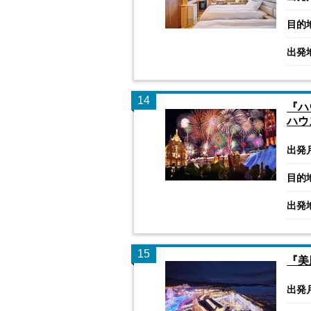
目的
出発
14
『ハ
ハウ
出発
目的
出発
15
『美
出発