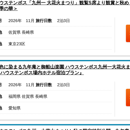
ウステンボス「九州一 大花火まつり」観覧S席より観賞と秋め
季の華＞
月
2026年 11月
旅行日数
2泊3日
地
佐賀県 長崎県
地
東京23区
色に染まる九年庵と御船山楽園 ハウステンボス九州一大花火まつ
 ハウステンボス場内ホテル宿泊プラン』
月
2026年 11月
旅行日数
2泊3日
地
福岡県 佐賀県 長崎県
地
愛知県