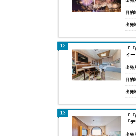
出発
目的
出発
12
『「
イー
出発
目的
出発
13
『「
「デ
出発