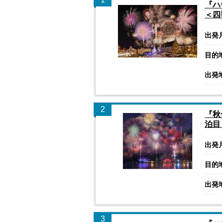
『ハ
＜四
出発
目的
出発
2
『秋
泊目
出発
目的
出発
3