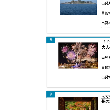
出発
目的
出発
8
『「
大人
出発
目的
出発
9
＜女
州の