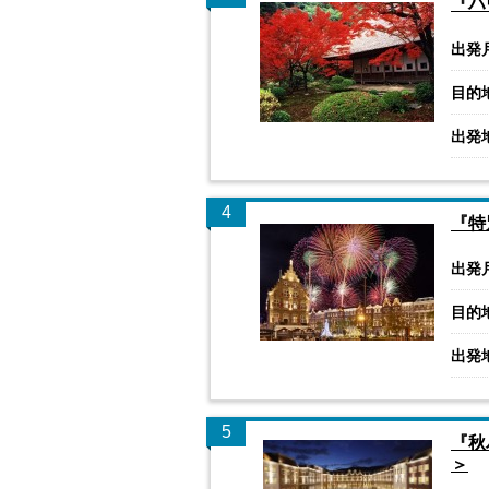
『ハ
出発
目的
出発
4
『特
出発
目的
出発
5
『秋
＞