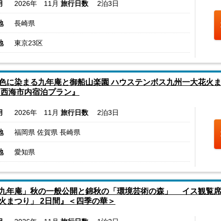
月
2026年 11月
旅行日数
2泊3日
地
長崎県
地
東京23区
色に染まる九年庵と御船山楽園 ハウステンボス九州一大花火まつ
 西海市内宿泊プラン』
月
2026年 11月
旅行日数
2泊3日
地
福岡県 佐賀県 長崎県
地
愛知県
九年庵」秋の一般公開と錦秋の「環境芸術の森」 イス観覧席
火まつり」 2日間』＜四季の華＞