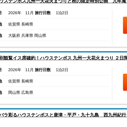
ウステンボス九州一大花火まつりと秋の限定特別公開 九年庵
月
2026年 11月
旅行日数
1泊2日
地
佐賀県 長崎県
地
大阪府 兵庫県 岡山県
別観覧イス席確約！ハウステンボス 九州一大花火まつり ２日
月
2026年 11月
旅行日数
1泊2日
地
佐賀県 長崎県
地
岡山県 広島県
バラ彩るハウステンボスと唐津・平戸・九十九島 西九州紀行