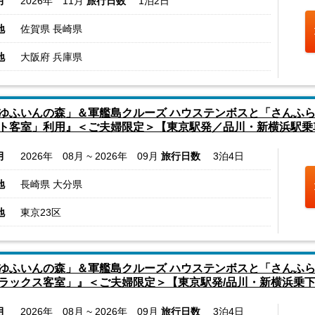
月
2026年 11月
旅行日数
1泊2日
地
佐賀県 長崎県
地
大阪府 兵庫県
ゆふいんの森」＆軍艦島クルーズ ハウステンボスと「さんふら
ト客室」利用』＜ご夫婦限定＞【東京駅発／品川・新横浜駅乗
月
2026年 08月 ~ 2026年 09月
旅行日数
3泊4日
地
長崎県 大分県
地
東京23区
ゆふいんの森」＆軍艦島クルーズ ハウステンボスと「さんふ
ラックス客室」』＜ご夫婦限定＞【東京駅発/品川・新横浜乗
月
2026年 08月 ~ 2026年 09月
旅行日数
3泊4日