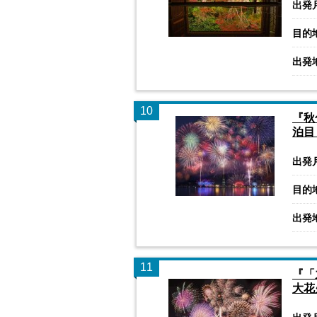
出発
目的
出発
10
『秋
泊目
出発
目的
出発
11
『「
大花