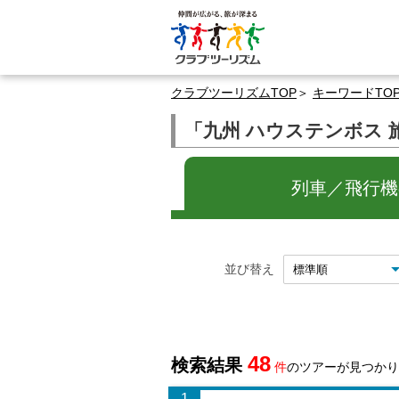
クラブツーリズムTOP
キーワードTO
「九州 ハウステンボス
列車／飛行機の
並び替え
48
検索結果
件
のツアーが見つかり
1