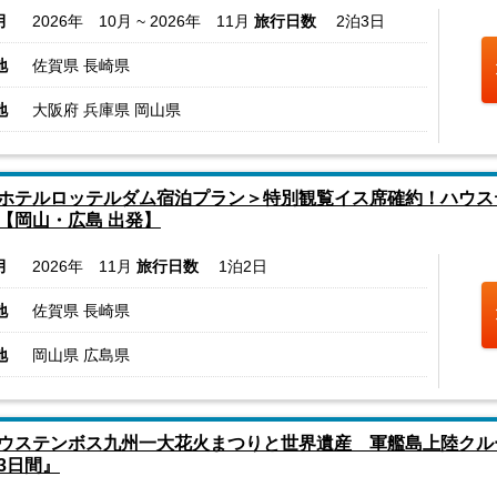
月
2026年 10月 ~ 2026年 11月
旅行日数
2泊3日
地
佐賀県 長崎県
地
大阪府 兵庫県 岡山県
ホテルロッテルダム宿泊プラン＞特別観覧イス席確約！ハウステ
【岡山・広島 出発】
月
2026年 11月
旅行日数
1泊2日
地
佐賀県 長崎県
地
岡山県 広島県
ウステンボス九州一大花火まつりと世界遺産 軍艦島上陸クル
3日間』