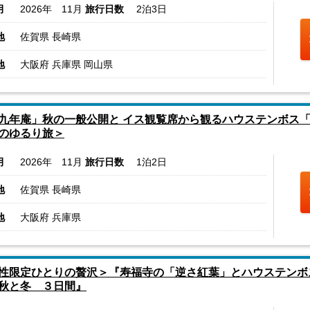
月
2026年 11月
旅行日数
2泊3日
地
佐賀県 長崎県
地
大阪府 兵庫県 岡山県
九年庵」秋の一般公開と イス観覧席から観るハウステンボス「
のゆるり旅＞
月
2026年 11月
旅行日数
1泊2日
地
佐賀県 長崎県
地
大阪府 兵庫県
性限定ひとりの贅沢＞『寿福寺の「逆さ紅葉」とハウステンボ
秋と冬 ３日間』