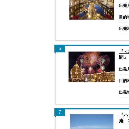
出発
目的
出発
6
『＜
間』
出発
目的
出発
7
『ハ
庵 