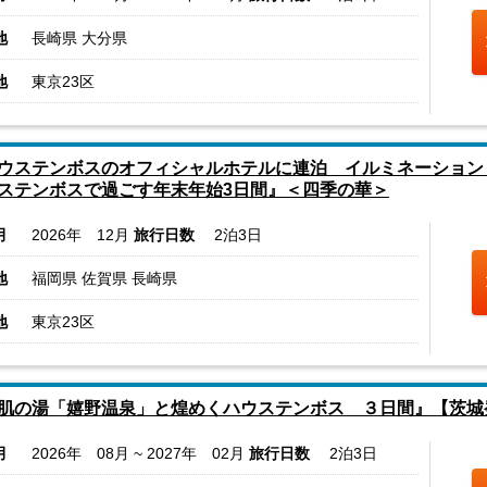
地
長崎県 大分県
地
東京23区
ウステンボスのオフィシャルホテルに連泊 イルミネーション
ステンボスで過ごす年末年始3日間』＜四季の華＞
月
2026年 12月
旅行日数
2泊3日
地
福岡県 佐賀県 長崎県
地
東京23区
肌の湯「嬉野温泉」と煌めくハウステンボス ３日間』【茨城
月
2026年 08月 ~ 2027年 02月
旅行日数
2泊3日