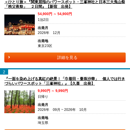
＜ひとり旅＞『関東屈指のパワースポット・三峯神社と日本三大曳山祭
「秩父夜祭」 ２日間』【新宿 出発】
54,900円 ～ 54,900円
1泊2日
出発月
2026年 12月
出発地
東京23区
詳細を見る
2
『一面を染め上げる真紅の絶景！「巾着田・曼珠沙華」 個人では行き
づらいパワースポット「三峯神社」』【久喜 出発】
9,990円 ～ 9,990円
日帰り
出発月
2026年 09月 ~ 2026年 10月
出発地
埼玉県