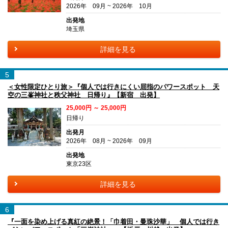
2026年 09月 ~ 2026年 10月
出発地
埼玉県
詳細を見る
5
＜女性限定ひとり旅＞『個人では行きにくい屈指のパワースポット 天
空の三峯神社と秩父神社 日帰り』【新宿 出発】
25,000円 ～ 25,000円
日帰り
出発月
2026年 08月 ~ 2026年 09月
出発地
東京23区
詳細を見る
6
『一面を染め上げる真紅の絶景！「巾着田・曼珠沙華」 個人では行き