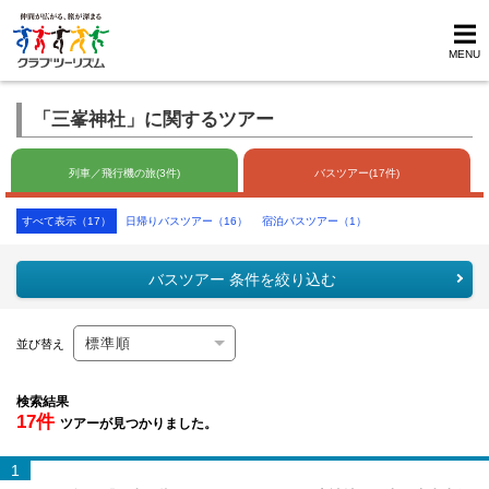
MENU
「三峯神社」に関するツアー
列車／飛行機の旅(3件)
バスツアー(17件)
すべて表示（17）
日帰りバスツアー（16）
宿泊バスツアー（1）
バスツアー 条件を絞り込む
並び替え
検索結果
17件
ツアーが見つかりました。
1