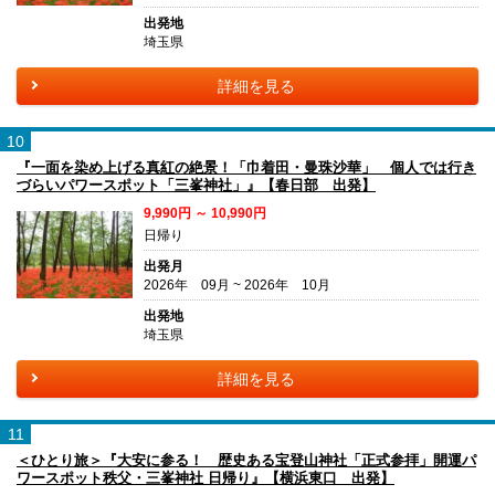
出発地
埼玉県
詳細を見る
10
『一面を染め上げる真紅の絶景！「巾着田・曼珠沙華」 個人では行き
づらいパワースポット「三峯神社」』【春日部 出発】
9,990円 ～ 10,990円
日帰り
出発月
2026年 09月 ~ 2026年 10月
出発地
埼玉県
詳細を見る
11
＜ひとり旅＞『大安に参る！ 歴史ある宝登山神社「正式参拝」開運パ
ワースポット秩父・三峯神社 日帰り』【横浜東口 出発】