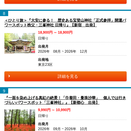
8
＜ひとり旅＞『大安に参る！ 歴史ある宝登山神社「正式参拝」開運パ
ワースポット秩父・三峯神社 日帰り』【新宿 出発】
18,900円 ～ 18,900円
日帰り
出発月
2026年 08月 ~ 2026年 12月
出発地
東京23区
詳細を見る
9
『一面を染め上げる真紅の絶景！「巾着田・曼珠沙華」 個人では行き
づらいパワースポット「三峯神社」』【新都心 出発】
9,990円 ～ 10,990円
日帰り
出発月
2026年 09月 ~ 2026年 10月