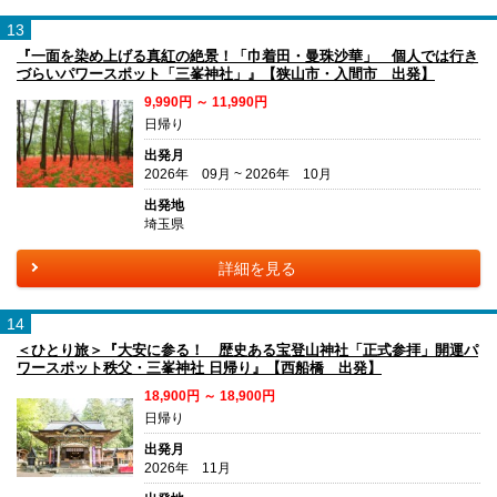
13
『一面を染め上げる真紅の絶景！「巾着田・曼珠沙華」 個人では行き
づらいパワースポット「三峯神社」』【狭山市・入間市 出発】
9,990円 ～ 11,990円
日帰り
出発月
2026年 09月 ~ 2026年 10月
出発地
埼玉県
詳細を見る
14
＜ひとり旅＞『大安に参る！ 歴史ある宝登山神社「正式参拝」開運パ
ワースポット秩父・三峯神社 日帰り』【西船橋 出発】
18,900円 ～ 18,900円
日帰り
出発月
2026年 11月