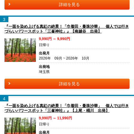
詳細を見る
3
『一面を染め上げる真紅の絶景！「巾着田・曼珠沙華」 個人では行き
づらいパワースポット「三峯神社」』【南越谷 出発】
9,990円 ～ 9,990円
日帰り
出発月
2026年 09月 ~ 2026年 10月
出発地
埼玉県
詳細を見る
4
『一面を染め上げる真紅の絶景！「巾着田・曼珠沙華」 個人では行き
づらいパワースポット「三峯神社」』【上尾・桶川 出発】
9,990円 ～ 11,990円
日帰り
出発月