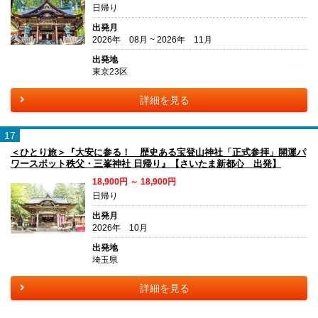
日帰り
出発月
2026年 08月 ~ 2026年 11月
出発地
東京23区
詳細を見る
17
＜ひとり旅＞『大安に参る！ 歴史ある宝登山神社「正式参拝」開運パ
ワースポット秩父・三峯神社 日帰り』【さいたま新都心 出発】
18,900円 ～ 18,900円
日帰り
出発月
2026年 10月
出発地
埼玉県
詳細を見る