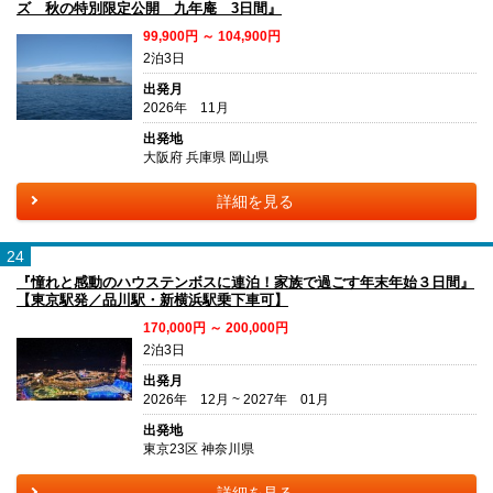
ズ 秋の特別限定公開 九年庵 3日間』
99,900円 ～ 104,900円
2泊3日
出発月
2026年 11月
出発地
大阪府 兵庫県 岡山県
詳細を見る
24
『憧れと感動のハウステンボスに連泊！家族で過ごす年末年始３日間』
【東京駅発／品川駅・新横浜駅乗下車可】
170,000円 ～ 200,000円
2泊3日
出発月
2026年 12月 ~ 2027年 01月
出発地
東京23区 神奈川県
詳細を見る