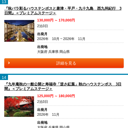
13
『秋バラ彩るハウステンボスと唐津・平戸・九十九島 西九州紀行 3
日間』＜プレミアムステージ＞
130,000円 ～ 170,000円
2泊3日
出発月
2026年 10月 ~ 2026年 11月
出発地
大阪府 兵庫県 岡山県
詳細を見る
14
『九年庵秋の一般公開と寿福寺「逆さ紅葉」秋のハウステンボス 3日
間』＜プレミアムステージ＞
125,000円 ～ 180,000円
2泊3日
出発月
2026年 11月
出発地
大阪府 兵庫県 岡山県