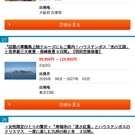
出発地
大阪府 兵庫県
詳細を見る
27
『話題の軍艦島上陸クルーズにもご案内！ハウステンボス「光の王国」
と世界新三大夜景・長崎夜景３日間』【羽田空港発着】
89,900円 ～ 129,900円
2泊3日
出発月
2026年 08月 ~ 2027年 03月
出発地
東京23区
詳細を見る
28
＜女性限定ひとりの贅沢＞『寿福寺の「逆さ紅葉」とハウステンボスの
クリスマス 一度に楽しむ九州の秋と冬 ３日間』