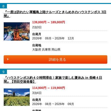
8
『一度は訪れたい軍艦島上陸クルーズときらめきのハウステンボス 3日
間』
139,000円 ～ 189,000円
2泊3日
出発月
2026年 09月 ~ 2026年 12月
出発地
大阪府 兵庫県 岡山県
詳細を見る
9
『ハウステンボス約４０時間滞在！家族で楽しむ夏休み in 長崎４日
間』【羽田空港発着】
114,900円 ～ 119,900円
3泊4日
出発月
2026年 08月 ~ 2026年 09月
出発地