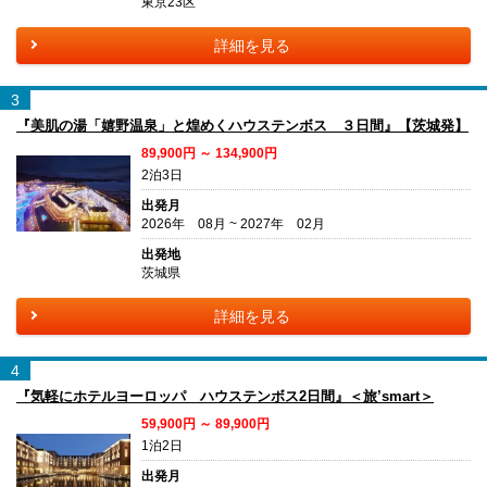
東京23区
詳細を見る
3
『美肌の湯「嬉野温泉」と煌めくハウステンボス ３日間』【茨城発】
89,900円 ～ 134,900円
2泊3日
出発月
2026年 08月 ~ 2027年 02月
出発地
茨城県
詳細を見る
4
『気軽にホテルヨーロッパ ハウステンボス2日間』＜旅’smart＞
59,900円 ～ 89,900円
1泊2日
出発月