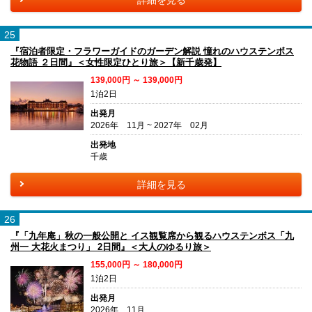
25
『宿泊者限定・フラワーガイドのガーデン解説 憧れのハウステンボス
花物語 ２日間』＜女性限定ひとり旅＞【新千歳発】
139,000円 ～ 139,000円
1泊2日
出発月
2026年 11月 ~ 2027年 02月
出発地
千歳
詳細を見る
26
『「九年庵」秋の一般公開と イス観覧席から観るハウステンボス「九
州一 大花火まつり」 2日間』＜大人のゆるり旅＞
155,000円 ～ 180,000円
1泊2日
出発月
2026年 11月