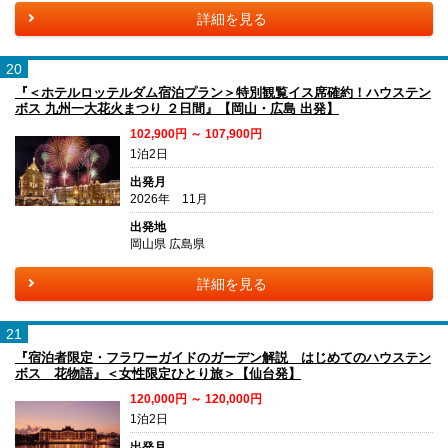
詳細を見る
20
『＜ホテルロッテルダム宿泊プラン＞特別観覧イス席確約！ハウステン
ボス 九州一大花火まつり ２日間』【岡山・広島 出発】
102,900円 ～ 107,900円
1泊2日
出発月
2026年 11月
出発地
岡山県 広島県
詳細を見る
21
『宿泊者限定・フラワーガイドのガーデン解説 はじめてのハウステン
ボス 花物語』＜女性限定ひとり旅＞【仙台発】
120,000円 ～ 120,000円
1泊2日
出発月