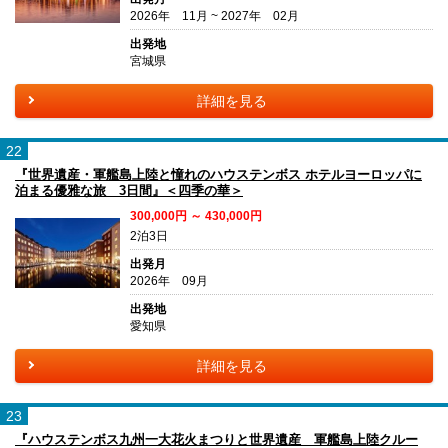
2026年 11月 ~ 2027年 02月
出発地
宮城県
詳細を見る
22
『世界遺産・軍艦島上陸と憧れのハウステンボス ホテルヨーロッパに
泊まる優雅な旅 3日間』＜四季の華＞
300,000円 ～ 430,000円
2泊3日
出発月
2026年 09月
出発地
愛知県
詳細を見る
23
『ハウステンボス九州一大花火まつりと世界遺産 軍艦島上陸クルー