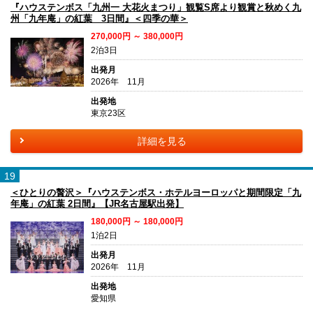
『ハウステンボス「九州一 大花火まつり」観覧S席より観賞と秋めく九
州「九年庵」の紅葉 3日間』＜四季の華＞
270,000円 ～ 380,000円
2泊3日
出発月
2026年 11月
出発地
東京23区
詳細を見る
19
＜ひとりの贅沢＞『ハウステンボス・ホテルヨーロッパと期間限定「九
年庵」の紅葉 2日間』【JR名古屋駅出発】
180,000円 ～ 180,000円
1泊2日
出発月
2026年 11月
出発地
愛知県