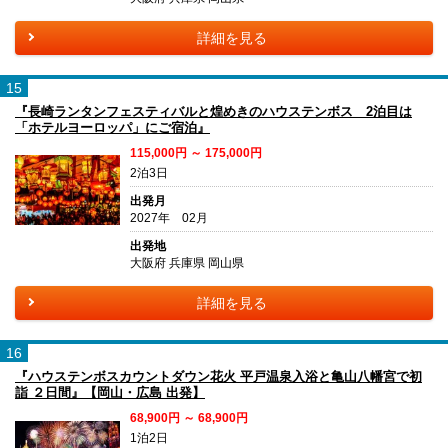
詳細を見る
15
『長崎ランタンフェスティバルと煌めきのハウステンボス 2泊目は
「ホテルヨーロッパ」にご宿泊』
115,000円 ～ 175,000円
2泊3日
出発月
2027年 02月
出発地
大阪府 兵庫県 岡山県
詳細を見る
16
『ハウステンボスカウントダウン花火 平戸温泉入浴と亀山八幡宮で初
詣 ２日間』【岡山・広島 出発】
68,900円 ～ 68,900円
1泊2日