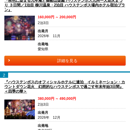
『秋色に染まる九年庵と御船山楽園 ハウステンボス九州一大花火まつ
り ３日間／1泊目 柳川温泉・2泊目 ハウステンボス場内ホテル宿泊プラ
ン』
160,000円 ～ 200,000円
2泊3日
出発月
2026年 11月
出発地
愛知県
詳細を見る
2
『ハウステンボスのオフィシャルホテルに連泊 イルミネーション・カ
ウントダウン花火 幻想的なハウステンボスで過ごす年末年始3日間』
＜四季の華＞
380,000円 ～ 490,000円
2泊3日
出発月
2026年 12月
出発地