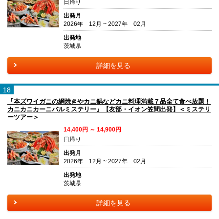
日帰り
出発月
2026年 12月 ~ 2027年 02月
出発地
茨城県
詳細を見る
18
『本ズワイガニの網焼きやカニ鍋などカニ料理満載７品全て食べ放題！
カニカニカーニバルミステリー』【友部・イオン笠間出発】＜ミステリ
ーツアー＞
14,400円 ～ 14,900円
日帰り
出発月
2026年 12月 ~ 2027年 02月
出発地
茨城県
詳細を見る