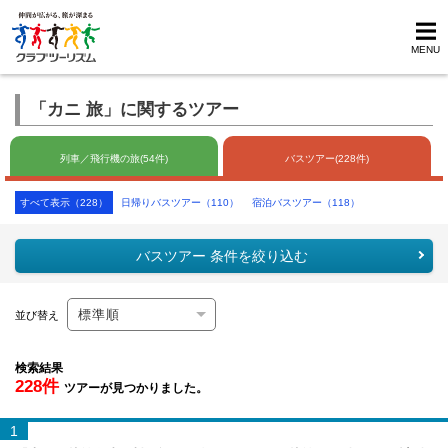
MENU
「カニ 旅」に関するツアー
列車／飛行機の旅(54件)
バスツアー(228件)
すべて表示（228）
日帰りバスツアー（110）
宿泊バスツアー（118）
バスツアー 条件を絞り込む
並び替え
検索結果
228件
ツアーが見つかりました。
1