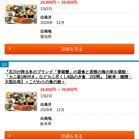
29,900円 ～ 39,900円
1泊2日
出発月
2026年 12月
出発地
愛知県
詳細を見る
10
『石川が誇る冬のブランド「香箱蟹」の昼食と若狭の海の幸を堪能・
「カニ姿1杯付き」などカニ尽くし8品の夕食 2日間』【岐阜・穂積・
大垣出発】＜こだわりの食の旅＞
29,900円 ～ 39,900円
1泊2日
出発月
2026年 12月
出発地
岐阜県
詳細を見る