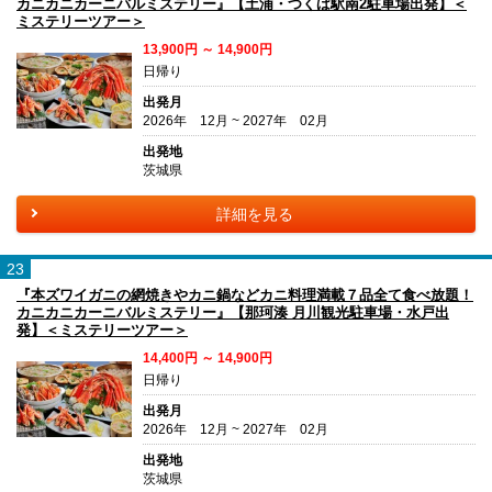
カニカニカーニバルミステリー』【土浦・つくば駅南2駐車場出発】＜
ミステリーツアー＞
13,900円 ～ 14,900円
日帰り
出発月
2026年 12月 ~ 2027年 02月
出発地
茨城県
詳細を見る
23
『本ズワイガニの網焼きやカニ鍋などカニ料理満載７品全て食べ放題！
カニカニカーニバルミステリー』【那珂湊 月川観光駐車場・水戸出
発】＜ミステリーツアー＞
14,400円 ～ 14,900円
日帰り
出発月
2026年 12月 ~ 2027年 02月
出発地
茨城県