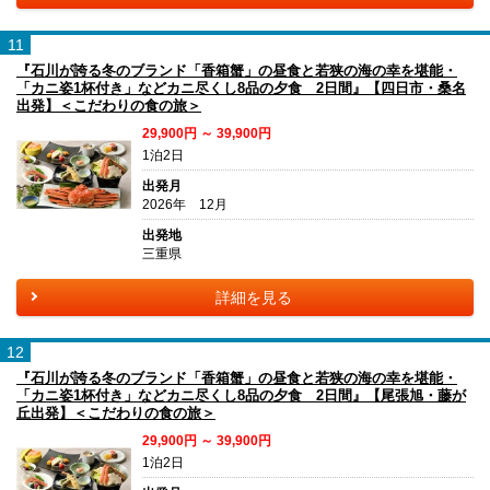
11
『石川が誇る冬のブランド「香箱蟹」の昼食と若狭の海の幸を堪能・
「カニ姿1杯付き」などカニ尽くし8品の夕食 2日間』【四日市・桑名
出発】＜こだわりの食の旅＞
29,900円 ～ 39,900円
1泊2日
出発月
2026年 12月
出発地
三重県
詳細を見る
12
『石川が誇る冬のブランド「香箱蟹」の昼食と若狭の海の幸を堪能・
「カニ姿1杯付き」などカニ尽くし8品の夕食 2日間』【尾張旭・藤が
丘出発】＜こだわりの食の旅＞
29,900円 ～ 39,900円
1泊2日