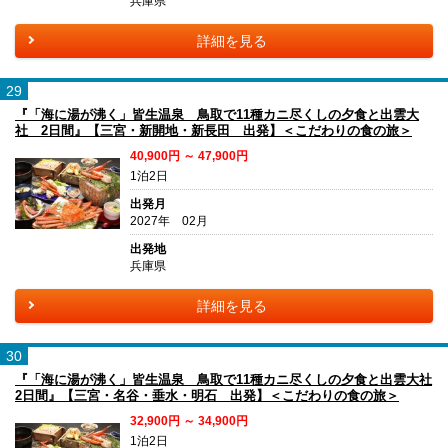
兵庫県
詳細を見る
29
『「海に湯が沸く」皆生温泉 鳥取で11種カニ尽くしの夕食と出雲大
社 2日間』【三宮・新開地・新長田 出発】＜こだわりの食の旅＞
40,900円 ～ 47,900円
1泊2日
出発月
2027年 02月
出発地
兵庫県
詳細を見る
30
『「海に湯が沸く」皆生温泉 鳥取で11種カニ尽くしの夕食と出雲大社
2日間』【三宮・名谷・垂水・明石 出発】＜こだわりの食の旅＞
32,900円 ～ 34,900円
1泊2日