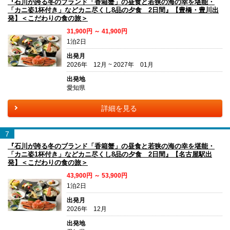
『石川が誇る冬のブランド「香箱蟹」の昼食と若狭の海の幸を堪能・
「カニ姿1杯付き」などカニ尽くし8品の夕食 2日間』【豊橋・豊川出
発】＜こだわりの食の旅＞
31,900円 ～ 41,900円
1泊2日
出発月
2026年 12月 ~ 2027年 01月
出発地
愛知県
詳細を見る
7
『石川が誇る冬のブランド「香箱蟹」の昼食と若狭の海の幸を堪能・
「カニ姿1杯付き」などカニ尽くし8品の夕食 2日間』【名古屋駅出
発】＜こだわりの食の旅＞
43,900円 ～ 53,900円
1泊2日
出発月
2026年 12月
出発地