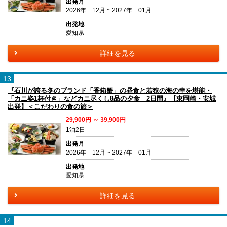
出発月
2026年 12月 ~ 2027年 01月
出発地
愛知県
詳細を見る
13
『石川が誇る冬のブランド「香箱蟹」の昼食と若狭の海の幸を堪能・
「カニ姿1杯付き」などカニ尽くし8品の夕食 2日間』【東岡崎・安城
出発】＜こだわりの食の旅＞
29,900円 ～ 39,900円
1泊2日
出発月
2026年 12月 ~ 2027年 01月
出発地
愛知県
詳細を見る
14