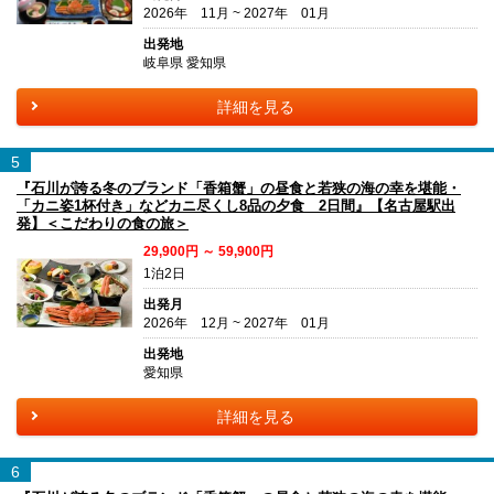
2026年 11月 ~ 2027年 01月
出発地
岐阜県 愛知県
詳細を見る
5
『石川が誇る冬のブランド「香箱蟹」の昼食と若狭の海の幸を堪能・
「カニ姿1杯付き」などカニ尽くし8品の夕食 2日間』【名古屋駅出
発】＜こだわりの食の旅＞
29,900円 ～ 59,900円
1泊2日
出発月
2026年 12月 ~ 2027年 01月
出発地
愛知県
詳細を見る
6