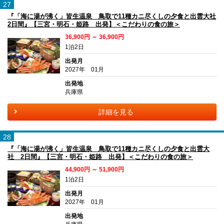
27
『「海に湯が沸く」皆生温泉 鳥取で11種カニ尽くしの夕食と出雲大社
2日間』【三宮・明石・姫路 出発】＜こだわりの食の旅＞
36,900円 ～ 36,900円
1泊2日
出発月
2027年 01月
出発地
兵庫県
詳細を見る
28
『「海に湯が沸く」皆生温泉 鳥取で11種カニ尽くしの夕食と出雲大
社 2日間』【三宮・明石・姫路 出発】＜こだわりの食の旅＞
44,900円 ～ 51,900円
1泊2日
出発月
2027年 01月
出発地