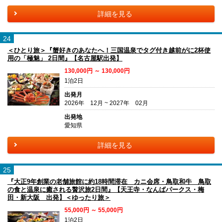
詳細を見る
24
＜ひとり旅＞『蟹好きのあなたへ！三国温泉でタグ付き越前がに2杯使
用の「極魅」 2日間』【名古屋駅出発】
130,000円 ～ 130,000円
1泊2日
出発月
2026年 12月 ~ 2027年 02月
出発地
愛知県
詳細を見る
25
『大正9年創業の老舗旅館に約18時間滞在 カニ会席・鳥取和牛 鳥取
の食と温泉に癒される贅沢旅2日間』【天王寺・なんばパークス・梅
田・新大阪 出発】＜ゆったり旅＞
55,000円 ～ 55,000円
1泊2日