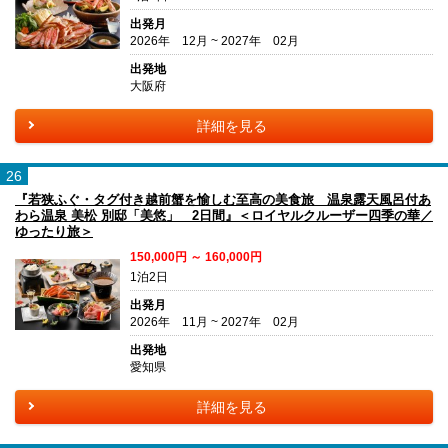
出発月
2026年 12月 ~ 2027年 02月
出発地
大阪府
詳細を見る
26
『若狭ふぐ・タグ付き越前蟹を愉しむ至高の美食旅 温泉露天風呂付あ
わら温泉 美松 別邸「美悠」 2日間』＜ロイヤルクルーザー四季の華／
ゆったり旅＞
150,000円 ～ 160,000円
1泊2日
出発月
2026年 11月 ~ 2027年 02月
出発地
愛知県
詳細を見る