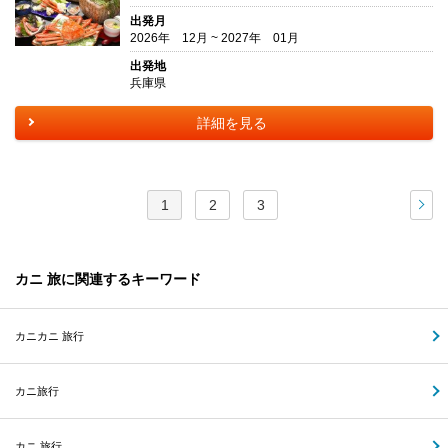
出発月
2026年 12月 ~ 2027年 01月
出発地
兵庫県
詳細を見る
1
2
3
次
カニ 旅に関連するキーワード
カニカニ 旅行
カニ旅行
カニ 旅行