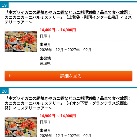
19
『本ズワイガニの網焼きやカニ鍋などカニ料理満載７品全て食べ放題！
カニカニカーニバルミステリー』【上菅谷・那珂インター出発】＜ミス
テリーツアー＞
14,400円 ～ 14,900円
日帰り
出発月
2026年 12月 ~ 2027年 02月
出発地
茨城県
詳細を見る
20
『本ズワイガニの網焼きやカニ鍋などカニ料理満載７品全て食べ放題！
カニカニカーニバルミステリー』【イオン下妻・グランテラス筑西出
発】＜ミステリーツアー＞
14,900円 ～ 14,900円
日帰り
出発月
2026年 12月 ~ 2027年 02月