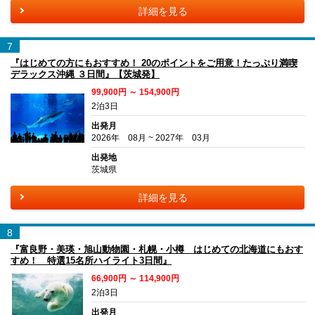
詳細を見る
7
『はじめての方にもおすすめ！ 20のポイントをご用意！たっぷり満喫
デラックス沖縄 ３日間』【茨城発】
99,900円 ～ 154,900円
2泊3日
出発月
2026年 08月 ~ 2027年 03月
出発地
茨城県
詳細を見る
8
『富良野・美瑛・旭山動物園・札幌・小樽 はじめての北海道にもおす
すめ！ 特選15名所ハイライト3日間』
66,900円 ～ 114,900円
2泊3日
出発月