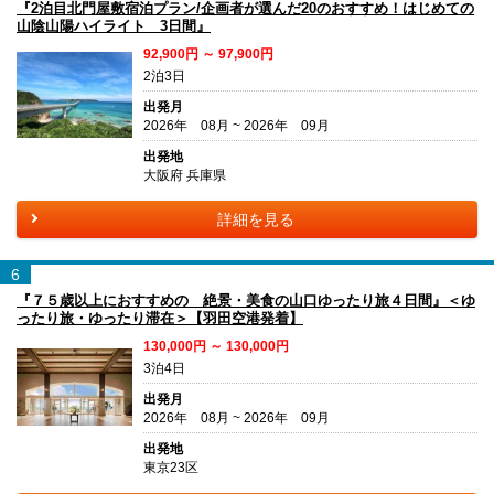
『2泊目北門屋敷宿泊プラン/企画者が選んだ20のおすすめ！はじめての
山陰山陽ハイライト 3日間』
92,900円 ～ 97,900円
2泊3日
出発月
2026年 08月 ~ 2026年 09月
出発地
大阪府 兵庫県
詳細を見る
6
『７５歳以上におすすめの 絶景・美食の山口ゆったり旅４日間』＜ゆ
ったり旅・ゆったり滞在＞【羽田空港発着】
130,000円 ～ 130,000円
3泊4日
出発月
2026年 08月 ~ 2026年 09月
出発地
東京23区