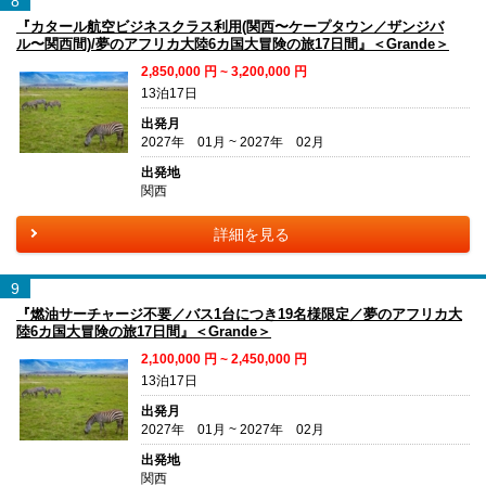
8
『カタール航空ビジネスクラス利用(関西〜ケープタウン／ザンジバ
ル〜関西間)/夢のアフリカ大陸6カ国大冒険の旅17日間』＜Grande＞
2,850,000
円 ~
3,200,000
円
13泊17日
出発月
2027年 01月 ~ 2027年 02月
出発地
関西
詳細を見る
9
『燃油サーチャージ不要／バス1台につき19名様限定／夢のアフリカ大
陸6カ国大冒険の旅17日間』＜Grande＞
2,100,000
円 ~
2,450,000
円
13泊17日
出発月
2027年 01月 ~ 2027年 02月
出発地
関西