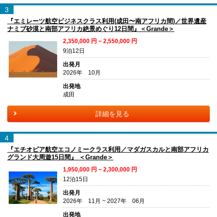
3
『エミレーツ航空ビジネスクラス利用(成田〜南アフリカ間)／世界遺産
ナミブ砂漠と南部アフリカ絶景めぐり12日間』＜Grande＞
2,350,000
円 ~
2,550,000
円
9泊12日
出発月
2026年 10月
出発地
成田
詳細を見る
4
『エチオピア航空エコノミークラス利用／マダガスカルと南部アフリカ
グランド大周遊15日間』 ＜Grande＞
1,950,000
円 ~
2,300,000
円
12泊15日
出発月
2026年 11月 ~ 2027年 06月
出発地