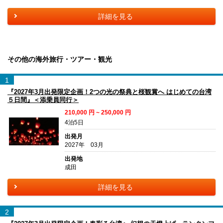
詳細を見る
その他の海外旅行・ツアー・観光
1
『2027年3月出発限定企画！2つの光の祭典と桜観賞へ はじめての台湾
５日間』＜添乗員同行＞
210,000
円 ~
250,000
円
4泊5日
出発月
2027年 03月
出発地
成田
詳細を見る
2