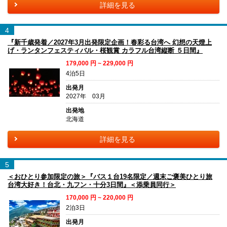
詳細を見る
4
『新千歳発着／2027年3月出発限定企画！春彩る台湾へ 幻想の天燈上
げ・ランタンフェスティバル・桜観賞 カラフル台湾縦断 ５日間』
179,000
円 ~
229,000
円
4泊5日
出発月
2027年 03月
出発地
北海道
詳細を見る
5
＜おひとり参加限定の旅＞『バス１台19名限定／週末ご褒美ひとり旅
台湾大好き！台北・九フン・十分3日間』＜添乗員同行＞
170,000
円 ~
220,000
円
2泊3日
出発月