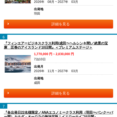
2026年 08月 ~ 2027年 03月
出発地
羽田
詳細を見る
6
『フィンエアービジネスクラス利用(成田〜ヘルシンキ間)／絶景の宝
庫 圧巻のアイスランド10日間』＜プレミアムステージ＞
1,770,000
円 ~
2,030,000
円
7泊10日
出発月
2026年 11月 ~ 2027年 03月
出発地
成田
詳細を見る
7
『各出発日22名様限定／ANAエコノミークラス利用（羽田〜バンクーバ
ー間）カナダ・オーロラの旅決定版！イエローナイフ6日間』