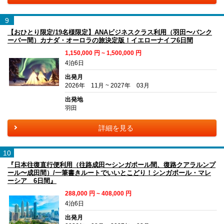
9
【おひとり限定/19名様限定】ANAビジネスクラス利用（羽田〜バンク
ーバー間）カナダ・オーロラの旅決定版！イエローナイフ6日間
1,150,000
円 ~
1,500,000
円
4泊6日
出発月
2026年 11月 ~ 2027年 03月
出発地
羽田
詳細を見る
10
『日本往復直行便利用（往路成田〜シンガポール間、復路クアラルンプ
ール〜成田間）/一筆書きルートでいいとこどり！シンガポール・マレ
ーシア 6日間』
288,000
円 ~
408,000
円
4泊6日
出発月