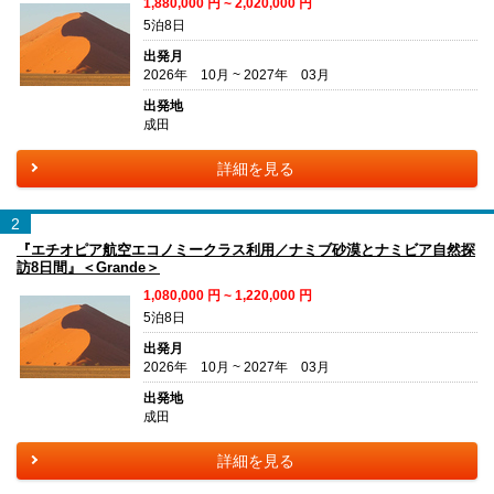
1,880,000
円 ~
2,020,000
円
5泊8日
出発月
2026年 10月 ~ 2027年 03月
出発地
成田
詳細を見る
2
『エチオピア航空エコノミークラス利用／ナミブ砂漠とナミビア自然探
訪8日間』＜Grande＞
1,080,000
円 ~
1,220,000
円
5泊8日
出発月
2026年 10月 ~ 2027年 03月
出発地
成田
詳細を見る