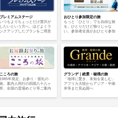
プレミアムステージ
おひとり参加限定の旅
いつもよりちょっとだけ贅沢が
もっと「ひとり」でも自由な旅
したいという方へ。ほどよくラ
を。ひとりだけど独りじゃな
ンクアップしたプランをご用意
い。参加者全員がおひとり参加
こころの旅
グランデ｜絶景・秘境の旅
1985年発足、お参り・巡礼の
「地球に驚き、未知を楽しむ」
旅。案内人同行の四国八十八ヶ
アフリカ大陸からアジア・中南
所、全国の霊場めぐり等ご案内
米等まだ見ぬ国へ