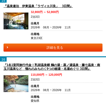
15
『温泉連泊 伊東温泉「ラヴィエ川良」 3日間』
32,900円 ～ 52,900円
2泊3日
出発月
2026年 08月 ~ 2026年 11月
出発地
東京23区
詳細を見る
16
『1名1室同旅行代金！乳頭温泉郷 鶴の湯・蒸ノ湯温泉・籐七温泉・南
玉川温泉など 憧れのみちのく9つの秘湯・名湯めぐり 3日間』
110,000円 ～ 120,000円
2泊3日
出発月
2026年 08月 ~ 2026年 11月
出発地
愛知県