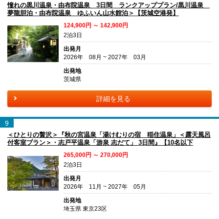
憧れの黒川温泉・由布院温泉 3日間 ランクアッププラン/黒川温泉
夢龍胆泊・由布院温泉 ゆふいん山水館泊＞【茨城空港発】
124,900円 ～ 142,900円
2泊3日
出発月
2026年 08月 ~ 2027年 03月
出発地
茨城県
詳細を見る
9
＜ひとりの贅沢＞『秋の宮温泉「湯けむりの宿 稲住温泉」＜露天風呂
付客室プラン＞・志戸平温泉「游泉 志だて」 3日間』【10名以下
265,000円 ～ 270,000円
2泊3日
出発月
2026年 11月 ~ 2027年 05月
出発地
埼玉県 東京23区