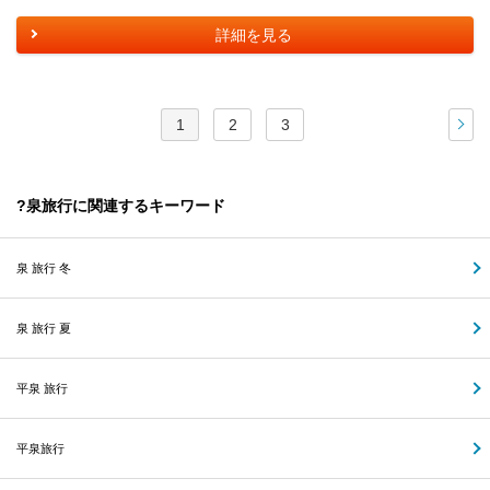
詳細を見る
1
2
3
次
?泉旅行に関連するキーワード
泉 旅行 冬
泉 旅行 夏
平泉 旅行
平泉旅行