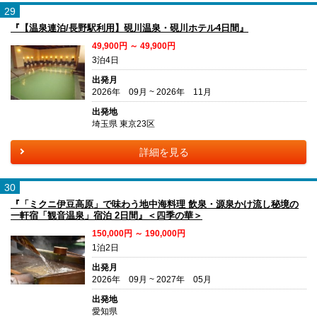
29
『【温泉連泊/長野駅利用】硯川温泉・硯川ホテル4日間』
49,900円 ～ 49,900円
3泊4日
出発月
2026年 09月 ~ 2026年 11月
出発地
埼玉県 東京23区
詳細を見る
30
『「ミクニ伊豆高原」で味わう地中海料理 飲泉・源泉かけ流し秘境の
一軒宿「観音温泉」宿泊 2日間』＜四季の華＞
150,000円 ～ 190,000円
1泊2日
出発月
2026年 09月 ~ 2027年 05月
出発地
愛知県