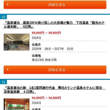
詳細を見る
10
『温泉連泊 源泉100％掛け流しの大浴場が魅力 下呂温泉「観光ホテ
ル湯本館」 4日間』
69,900円 ～ 99,900円
3泊4日
出発月
2026年 08月 ~ 2027年 03月
出発地
東京23区 神奈川県
詳細を見る
11
『温泉連泊の旅 1名1室同旅行代金 弊社Aランク温泉ホテルに宿泊
花巻温泉郷 ４日間』
84,900円 ～ 94,900円
3泊4日
出発月