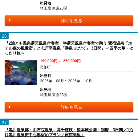
出発地
埼玉県 東京23区
詳細を見る
26
『2泊とも温泉露天風呂付客室・半露天風呂付客室で憩う 鶯宿温泉「ホ
テル森の風鶯宿」と志戸平温泉「游泉 志だて」 3日間』＜四季の華・ゆ
ったり旅＞
190,000円 ～ 250,000円
2泊3日
出発月
2026年 08月 ~ 2026年 10月
出発地
埼玉県 東京23区
詳細を見る
27
『黒川温泉郷・由布院温泉 高千穂峡・熊本城公園・別府 3日間／1泊
目黒川温泉街中心部宿泊プラン／旅館美里』