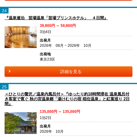
24
『温泉連泊 苗場温泉「苗場プリンスホテル」 ４日間』
39,900円 ～ 59,900円
3泊4日
出発月
2026年 08月 ~ 2026年 10月
出発地
東京23区
詳細を見る
25
＜ひとりの贅沢／温泉内風呂付＞『ゆったり約18時間滞在 温泉風呂付
き客室で寛ぐ 秋の宮温泉郷「湯けむりの宿 稲住温泉」と紅葉巡り 2日
間』
135,000円 ～ 135,000円
1泊2日
出発月
2026年 10月