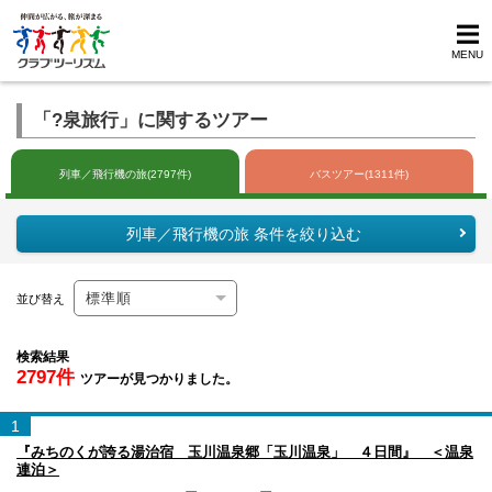
MENU
「?泉旅行」に関するツアー
列車／飛行機の旅(2797件)
バスツアー(1311件)
列車／飛行機の旅 条件を絞り込む
並び替え
検索結果
2797件
ツアーが見つかりました。
1
『みちのくが誇る湯治宿 玉川温泉郷「玉川温泉」 ４日間』 ＜温泉
連泊＞