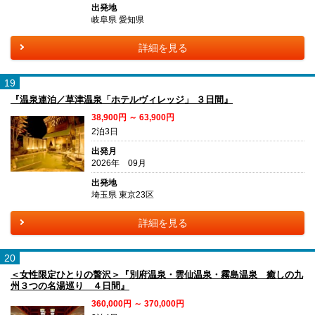
出発地
岐阜県 愛知県
詳細を見る
19
『温泉連泊／草津温泉「ホテルヴィレッジ」 ３日間』
38,900円 ～ 63,900円
2泊3日
出発月
2026年 09月
出発地
埼玉県 東京23区
詳細を見る
20
＜女性限定ひとりの贅沢＞『別府温泉・雲仙温泉・霧島温泉 癒しの九
州３つの名湯巡り ４日間』
360,000円 ～ 370,000円