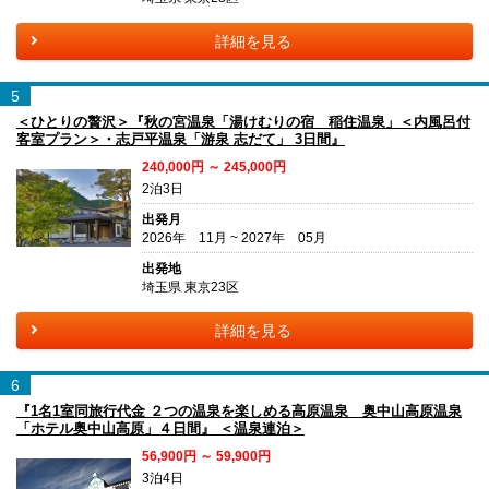
詳細を見る
5
＜ひとりの贅沢＞『秋の宮温泉「湯けむりの宿 稲住温泉」＜内風呂付
客室プラン＞・志戸平温泉「游泉 志だて」 3日間』
240,000円 ～ 245,000円
2泊3日
出発月
2026年 11月 ~ 2027年 05月
出発地
埼玉県 東京23区
詳細を見る
6
『1名1室同旅行代金 ２つの温泉を楽しめる高原温泉 奥中山高原温泉
「ホテル奥中山高原」４日間』 ＜温泉連泊＞
56,900円 ～ 59,900円
3泊4日