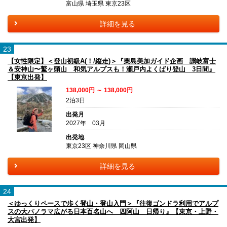
富山県 埼玉県 東京23区
詳細を見る
23
【女性限定】＜登山初級A(！/縦走)＞『栗島美加ガイド企画 讃岐富士
＆安神山〜鷲ヶ頭山 和気アルプスも！瀬戸内よくばり登山 3日間』
【東京出発】
138,000円 ～ 138,000円
2泊3日
出発月
2027年 03月
出発地
東京23区 神奈川県 岡山県
詳細を見る
24
＜ゆっくりペースで歩く登山・登山入門＞『往復ゴンドラ利用でアルプ
スの大パノラマ広がる日本百名山へ 四阿山 日帰り』【東京・上野・
大宮出発】