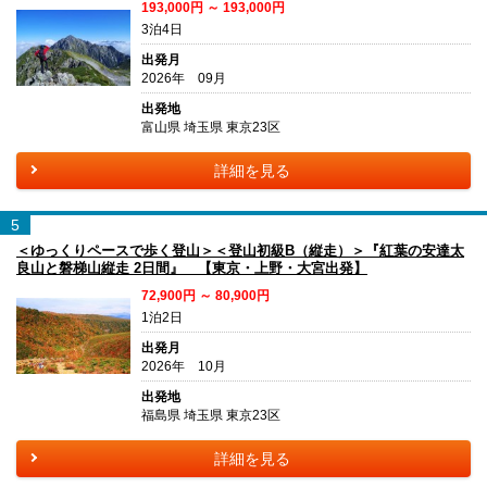
193,000円 ～ 193,000円
3泊4日
出発月
2026年 09月
出発地
富山県 埼玉県 東京23区
詳細を見る
5
＜ゆっくりペースで歩く登山＞＜登山初級B（縦走）＞『紅葉の安達太
良山と磐梯山縦走 2日間』 【東京・上野・大宮出発】
72,900円 ～ 80,900円
1泊2日
出発月
2026年 10月
出発地
福島県 埼玉県 東京23区
詳細を見る