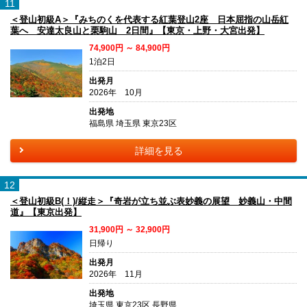
11
＜登山初級A＞『みちのくを代表する紅葉登山2座 日本屈指の山岳紅
葉へ 安達太良山と栗駒山 2日間』【東京・上野・大宮出発】
74,900円 ～ 84,900円
1泊2日
出発月
2026年 10月
出発地
福島県 埼玉県 東京23区
詳細を見る
12
＜登山初級B(！)/縦走＞『奇岩が立ち並ぶ表妙義の展望 妙義山・中間
道』【東京出発】
31,900円 ～ 32,900円
日帰り
出発月
2026年 11月
出発地
埼玉県 東京23区 長野県