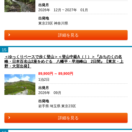
出発月
2026年 12月 ~ 2027年 01月
出発地
東京23区 神奈川県
詳細を見る
15
＜ゆっくりペースで歩く登山＞＜登山中級A（！）＞『みちのくの名
峰・日本百名山2座をめぐる 八幡平・早池峰山 2日間』【東京・上
野・大宮出発】
89,900円 ～ 89,900円
1泊2日
出発月
2026年 09月
出発地
岩手県 埼玉県 東京23区
詳細を見る