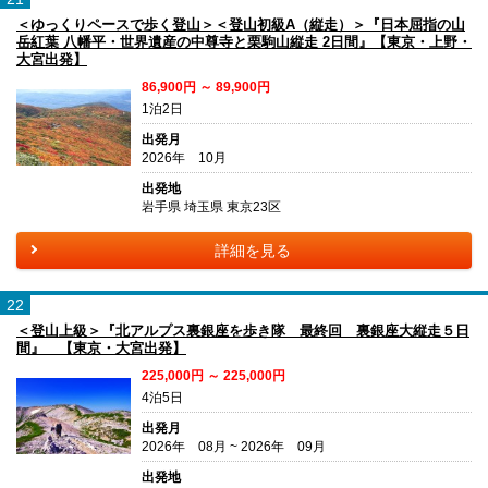
＜ゆっくりペースで歩く登山＞＜登山初級A（縦走）＞『日本屈指の山
岳紅葉 八幡平・世界遺産の中尊寺と栗駒山縦走 2日間』【東京・上野・
大宮出発】
86,900円 ～ 89,900円
1泊2日
出発月
2026年 10月
出発地
岩手県 埼玉県 東京23区
詳細を見る
22
＜登山上級＞『北アルプス裏銀座を歩き隊 最終回 裏銀座大縦走５日
間』 【東京・大宮出発】
225,000円 ～ 225,000円
4泊5日
出発月
2026年 08月 ~ 2026年 09月
出発地