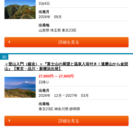
3泊4日
出発月
2026年 09月
出発地
山形県 埼玉県 東京23区
詳細を見る
30
＜登山入門（縦走）＞『富士山の展望と温泉入浴付き！達磨山から金冠
山』【東京・品川・新横浜出発】
27,900円 ～ 27,900円
日帰り
出発月
2026年 12月 ~ 2027年 03月
出発地
東京23区 神奈川県 静岡県
詳細を見る