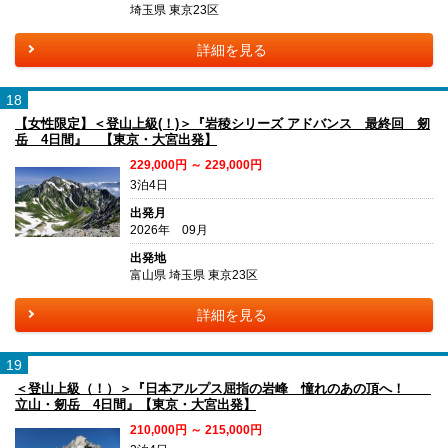
埼玉県 東京23区
詳細を見る
18
【女性限定】＜登山上級(！)＞『岩稜シリーズ アドバンス 最終回 剱
岳 4日間』 【東京・大宮出発】
229,000円 ～ 229,000円
3泊4日
出発月
2026年 09月
出発地
富山県 埼玉県 東京23区
詳細を見る
19
＜登山上級（！）＞『日本アルプス屈指の岩峰 憧れのあの頂へ！
立山・剱岳 4日間』【東京・大宮出発】
210,000円 ～ 215,000円