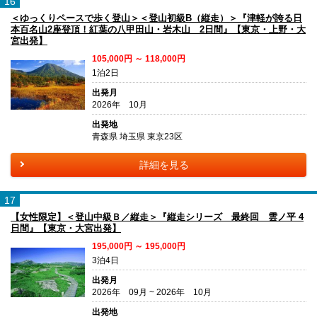
16
＜ゆっくりペースで歩く登山＞＜登山初級B（縦走）＞『津軽が誇る日
本百名山2座登頂！紅葉の八甲田山・岩木山 2日間』【東京・上野・大
宮出発】
105,000円 ～ 118,000円
1泊2日
出発月
2026年 10月
出発地
青森県 埼玉県 東京23区
詳細を見る
17
【女性限定】＜登山中級Ｂ／縦走＞『縦走シリーズ 最終回 雲ノ平 4
日間』【東京・大宮出発】
195,000円 ～ 195,000円
3泊4日
出発月
2026年 09月 ~ 2026年 10月
出発地