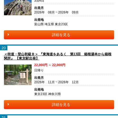
3泊4日
出発月
2026年 08月 ~ 2026年 09月
出発地
富山県 埼玉県 東京23区
詳細を見る
20
＜街道・登山初級Ｂ＞ 『東海道をあるく 第13回 箱根湯本から箱根
関所』 【東京駅出発】
22,000円 ～ 22,000円
日帰り
出発月
2026年 11月 ~ 2026年 12月
出発地
東京23区 神奈川県
詳細を見る
21