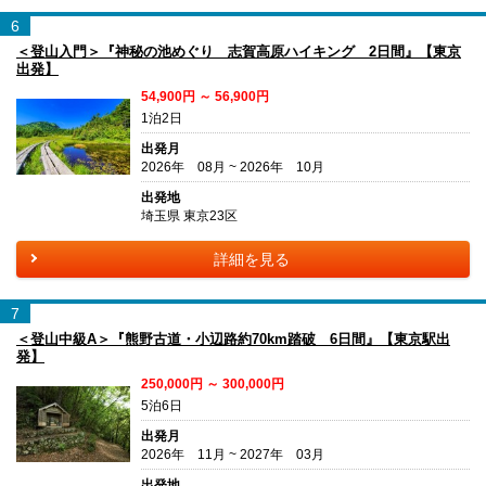
6
＜登山入門＞『神秘の池めぐり 志賀高原ハイキング 2日間』【東京
出発】
54,900円 ～ 56,900円
1泊2日
出発月
2026年 08月 ~ 2026年 10月
出発地
埼玉県 東京23区
詳細を見る
7
＜登山中級A＞『熊野古道・小辺路約70km踏破 6日間』【東京駅出
発】
250,000円 ～ 300,000円
5泊6日
出発月
2026年 11月 ~ 2027年 03月
出発地