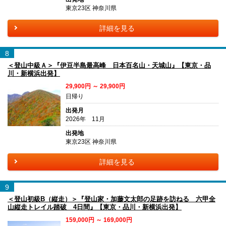
東京23区 神奈川県
詳細を見る
8
＜登山中級Ａ＞『伊豆半島最高峰 日本百名山・天城山』【東京・品
川・新横浜出発】
29,900円 ～ 29,900円
日帰り
出発月
2026年 11月
出発地
東京23区 神奈川県
詳細を見る
9
＜登山初級B（縦走）＞『登山家・加藤文太郎の足跡を訪ねる 六甲全
山縦走トレイル踏破 4日間』【東京・品川・新横浜出発】
159,000円 ～ 169,000円