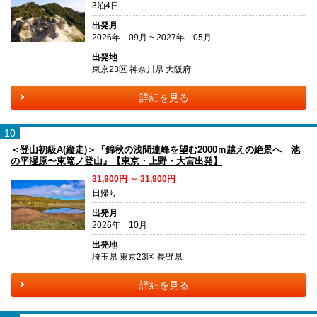
3泊4日
出発月
2026年 09月 ~ 2027年 05月
出発地
東京23区 神奈川県 大阪府
詳細を見る
10
＜登山初級A(縦走)＞『錦秋の浅間連峰を望む2000ｍ越えの絶景へ 池
の平湿原〜東篭ノ登山』【東京・上野・大宮出発】
31,900円 ～ 31,900円
日帰り
出発月
2026年 10月
出発地
埼玉県 東京23区 長野県
詳細を見る