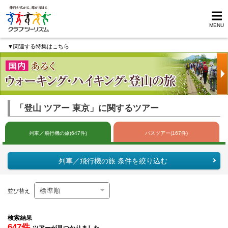
MENU
▼関連する特集はこちら
「登山 ツアー 東京」に関するツアー
列車／飛行機の旅(647件)
バスツアー(167件)
列車／飛行機の旅 条件を絞り込む
並び替え
検索結果
647件
ツアーが見つかりました。