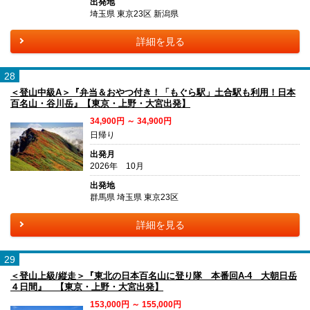
出発地
埼玉県 東京23区 新潟県
詳細を見る
28
＜登山中級A＞『弁当＆おやつ付き！「もぐら駅」土合駅も利用！日本
百名山・谷川岳』【東京・上野・大宮出発】
34,900円 ～ 34,900円
日帰り
出発月
2026年 10月
出発地
群馬県 埼玉県 東京23区
詳細を見る
29
＜登山上級/縦走＞『東北の日本百名山に登り隊 本番回A-4 大朝日岳
４日間』 【東京・上野・大宮出発】
153,000円 ～ 155,000円