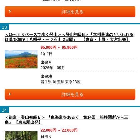
詳細を見る
13
＜ゆっくりペースで歩く登山＞＜登山初級B＞『本州最速のといわれる
紅葉を満喫！八幡平・三ツ石山 2日間』 【東京・上野・大宮出発】
95,900円 ～ 95,900円
1泊2日
出発月
2026年 09月
出発地
岩手県 埼玉県 東京23区
詳細を見る
14
＜街道・登山初級Ｂ＞ 『東海道をあるく 第14回 箱根関所から三
島』 【東京駅出発】
22,000円 ～ 22,000円
日帰り