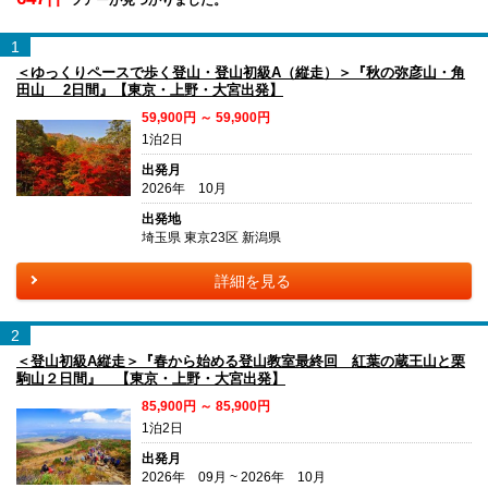
1
＜ゆっくりペースで歩く登山・登山初級A（縦走）＞『秋の弥彦山・角
田山 2日間』【東京・上野・大宮出発】
59,900円 ～ 59,900円
1泊2日
出発月
2026年 10月
出発地
埼玉県 東京23区 新潟県
詳細を見る
2
＜登山初級A縦走＞『春から始める登山教室最終回 紅葉の蔵王山と栗
駒山２日間』 【東京・上野・大宮出発】
85,900円 ～ 85,900円
1泊2日
出発月
2026年 09月 ~ 2026年 10月