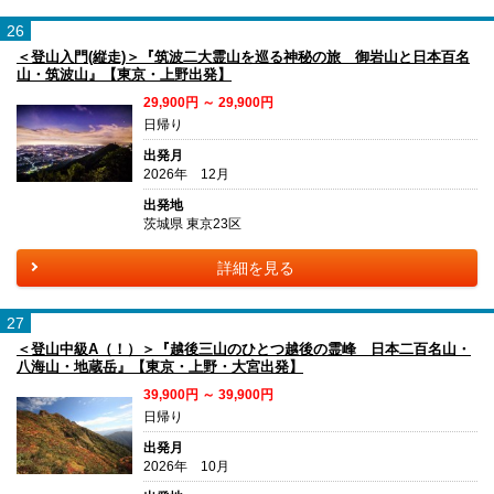
26
＜登山入門(縦走)＞『筑波二大霊山を巡る神秘の旅 御岩山と日本百名
山・筑波山』【東京・上野出発】
29,900円 ～ 29,900円
日帰り
出発月
2026年 12月
出発地
茨城県 東京23区
詳細を見る
27
＜登山中級A（！）＞『越後三山のひとつ越後の霊峰 日本二百名山・
八海山・地蔵岳』【東京・上野・大宮出発】
39,900円 ～ 39,900円
日帰り
出発月
2026年 10月