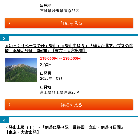
出発地
宮城県 埼玉県 東京23区
詳細を見る
3
＜ゆっくりペースで歩く登山＞＜登山中級Ｂ＞『雄大な北アルプスの眺
望 薬師岳登頂 3日間』【東京・大宮出発】
139,000円 ～ 139,000円
2泊3日
出発月
2026年 08月
出発地
富山県 埼玉県 東京23区
詳細を見る
4
＜登山上級（！）＞『剱岳に登り隊 最終回 立山・剱岳４日間』
【東京・大宮出発】