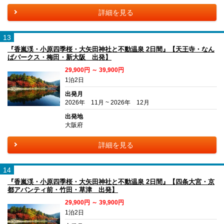
詳細を見る
13
『香嵐渓・小原四季桜・大矢田神社と不動温泉 2日間』【天王寺・なん
ばパークス・梅田・新大阪 出発】
29,900円 ～ 39,900円
1泊2日
出発月
2026年 11月 ~ 2026年 12月
出発地
大阪府
詳細を見る
14
『香嵐渓・小原四季桜・大矢田神社と不動温泉 2日間』【四条大宮・京
都アバンティ前・竹田・草津 出発】
29,900円 ～ 39,900円
1泊2日