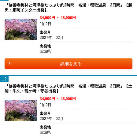
『修善寺梅林と河津桜たっぷり約2時間 名湯・稲取温泉 2日間』【勝
田・那珂インター出発】
34,900円 ～ 48,900円
1泊2日
出発月
2027年 02月
出発地
茨城県
詳細を見る
12
『修善寺梅林と河津桜たっぷり約2時間 名湯・稲取温泉 2日間』【土
浦・牛久・龍ケ崎・守谷出発】
34,900円 ～ 48,900円
1泊2日
出発月
2027年 02月
出発地
茨城県