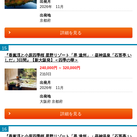
出発月
2026年 11月
出発地
京都府
詳細を見る
15
『香嵐渓と小原四季桜 星野リゾート「界 遠州」・昼神温泉「石苔亭 い
しだ」3日間』【新大阪発】＜四季の華＞
240,000円 ～ 320,000円
2泊3日
出発月
2026年 11月
出発地
大阪府 京都府
詳細を見る
16
『香嵐渓と小原四季桜 星野リゾート「界 遠州」・昼神温泉「石苔亭 い