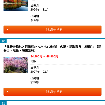
出発月
2026年 11月
出発地
奈良県
詳細を見る
10
『修善寺梅林と河津桜たっぷり約2時間 名湯・稲取温泉 2日間』【新
鉾田・鹿島・潮来出発】
34,900円 ～ 48,900円
1泊2日
出発月
2027年 02月
出発地
茨城県
詳細を見る
11