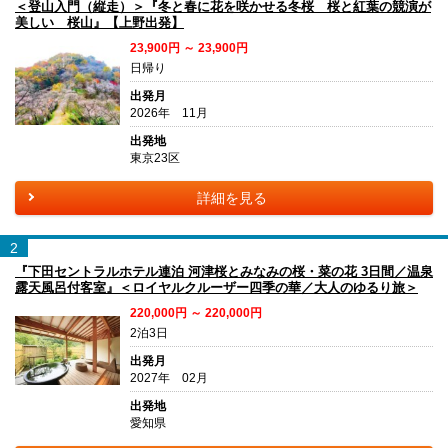
＜登山入門（縦走）＞『冬と春に花を咲かせる冬桜 桜と紅葉の競演が
美しい 桜山』【上野出発】
23,900円 ～ 23,900円
日帰り
出発月
2026年 11月
出発地
東京23区
詳細を見る
2
『下田セントラルホテル連泊 河津桜とみなみの桜・菜の花 3日間／温泉
露天風呂付客室』＜ロイヤルクルーザー四季の華／大人のゆるり旅＞
220,000円 ～ 220,000円
2泊3日
出発月
2027年 02月
出発地
愛知県