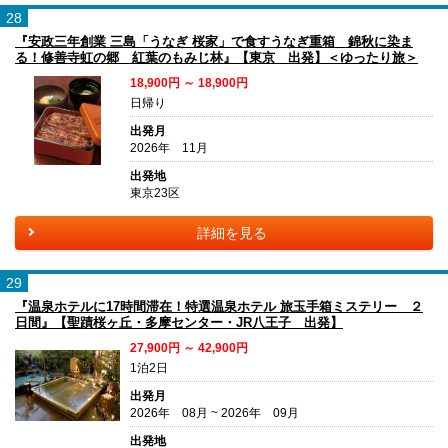
28
『安政三年創業 三島「うなぎ 桜家」で食すうなぎ重箱 錦秋に染ま
る！修善寺虹の郷 紅葉のもみじ林』【東京 出発】＜ゆったり旅＞
18,900円 ～ 18,900円
日帰り
出発月
2026年 11月
出発地
東京23区
詳細を見る
29
『温泉ホテルに17時間滞在！特選温泉ホテル 旅玉手箱ミステリー ２
日間』【聖蹟桜ヶ丘・多摩センター・JR八王子 出発】
27,900円 ～ 42,900円
1泊2日
出発月
2026年 08月 ~ 2026年 09月
出発地