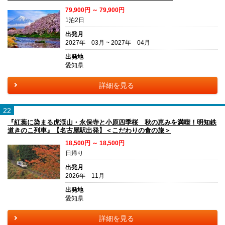
79,900円 ～ 79,900円
1泊2日
出発月
2027年 03月 ~ 2027年 04月
出発地
愛知県
詳細を見る
22
『紅葉に染まる虎渓山・永保寺と小原四季桜 秋の恵みを満喫！明知鉄
道きのこ列車』【名古屋駅出発】＜こだわりの食の旅＞
18,500円 ～ 18,500円
日帰り
出発月
2026年 11月
出発地
愛知県
詳細を見る