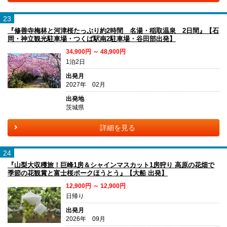
23
『修善寺梅林と河津桜たっぷり約2時間 名湯・稲取温泉 2日間』【石
岡・神立観光駐車場・つくば駅南2駐車場・谷田部出発】
34,900円 ～ 48,900円
1泊2日
出発月
2027年 02月
出発地
茨城県
詳細を見る
24
『山梨大収穫旅！巨峰1房＆シャインマスカット1房狩り 高原の花畑で
季節の花観賞と富士桜ポークほうとう』【大船 出発】
12,900円 ～ 12,900円
日帰り
出発月
2026年 09月