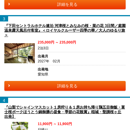
詳細を見る
3
『下田セントラルホテル連泊 河津桜とみなみの桜・菜の花 3日間／庭園
温泉露天風呂付客室』＜ロイヤルクルーザー四季の華／大人のゆるり旅
＞
235,000円 ～ 235,000円
2泊3日
出発月
2027年 02月
出発地
愛知県
詳細を見る
4
『山梨でシャインマスカット１房狩り＆１房お持ち帰り鶏五目御飯・富
士桜ポークほうとう鍋御膳の昼食・季節の花観賞』稲城・聖蹟桜ヶ丘
出発】
11,900円 ～ 11,900円
日帰り