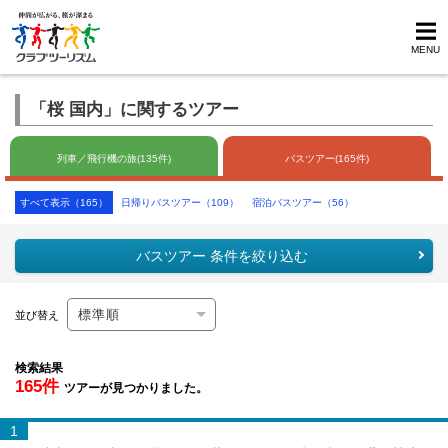
MENU
「桜 国内」に関するツアー
列車／飛行機の旅(135件)
バスツアー(165件)
すべて表示（165）
日帰りバスツアー（109）
宿泊バスツアー（56）
バスツアー 条件を絞り込む
並び替え
検索結果
165件
ツアーが見つかりました。
1