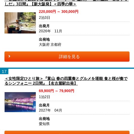
しだ」3日間』【新大阪発】＜四季の華＞
220,000円 ～ 300,000円
2泊3日
出発月
2026年 11月
出発地
大阪府 京都府
詳細を見る
17
＜女性限定ひとり旅＞『富山 春の四重奏とグルメを堪能 食と桜が奏で
るシンフォニー 2日間』【名古屋駅出発】
69,900円 ～ 79,900円
1泊2日
出発月
2027年 04月
出発地
愛知県