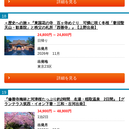
詳細を見る
18
＜歴史への旅＞『東国花の寺 百ヶ寺めぐり 可憐に咲く冬桜「妻沼聖
天山・歓喜院」と秩父の札所「西善寺」』【上野出発】
24,800円 ～ 24,800円
日帰り
出発月
2026年 11月
出発地
東京23区
詳細を見る
19
『修善寺梅林と河津桜たっぷり約2時間 名湯・稲取温泉 2日間』【グ
ランテラス筑西・イオン下妻・三和・古河出発】
34,900円 ～ 48,900円
1泊2日
出発月