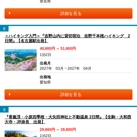
奈良県
詳細を見る
8
＜ハイキング入門＞『吉野山内に貸切宿泊 吉野千本桜ハイキング 2
日間』【名古屋駅出発】
49,900円 ～ 51,900円
1泊2日
出発月
2027年 03月 ~ 2027年 04月
出発地
愛知県
詳細を見る
9
『香嵐渓・小原四季桜・大矢田神社と不動温泉 2日間』【生駒・大和西
大寺・JR奈良 出発】
29,900円 ～ 39,900円
1泊2日