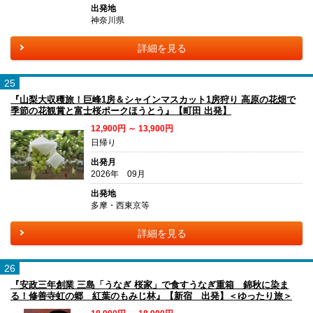
出発地
神奈川県
詳細を見る
25
『山梨大収穫旅！巨峰1房＆シャインマスカット1房狩り 高原の花畑で
季節の花観賞と富士桜ポークほうとう』【町田 出発】
12,900円 ～ 13,900円
日帰り
出発月
2026年 09月
出発地
多摩・西東京等
詳細を見る
26
『安政三年創業 三島「うなぎ 桜家」で食すうなぎ重箱 錦秋に染ま
る！修善寺虹の郷 紅葉のもみじ林』【新宿 出発】＜ゆったり旅＞