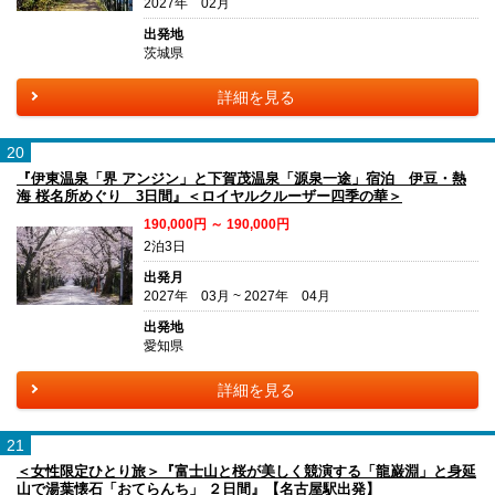
2027年 02月
出発地
茨城県
詳細を見る
20
『伊東温泉「界 アンジン」と下賀茂温泉「源泉一途」宿泊 伊豆・熱
海 桜名所めぐり 3日間』＜ロイヤルクルーザー四季の華＞
190,000円 ～ 190,000円
2泊3日
出発月
2027年 03月 ~ 2027年 04月
出発地
愛知県
詳細を見る
21
＜女性限定ひとり旅＞『富士山と桜が美しく競演する「龍巌淵」と身延
山で湯葉懐石「おてらんち」 ２日間』【名古屋駅出発】