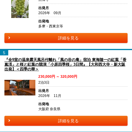
出発月
2026年 09月
出発地
多摩・西東京等
詳細を見る
5
『全9室の温泉露天風呂付離れ「風の谷の庵」宿泊 東海随一の紅葉「香
嵐渓」と桜と紅葉の競演「小原四季桜」3日間』【大和西大寺・新大阪
出発】＜四季の華＞
230,000円 ～ 320,000円
2泊3日
出発月
2026年 11月
出発地
大阪府 奈良県
詳細を見る