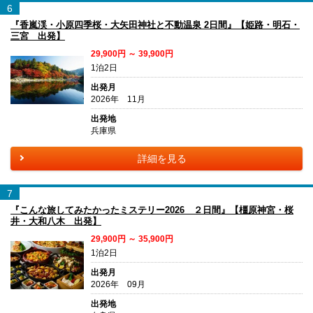
6
『香嵐渓・小原四季桜・大矢田神社と不動温泉 2日間』【姫路・明石・
三宮 出発】
29,900円 ～ 39,900円
1泊2日
出発月
2026年 11月
出発地
兵庫県
詳細を見る
7
『こんな旅してみたかったミステリー2026 ２日間』【橿原神宮・桜
井・大和八木 出発】
29,900円 ～ 35,900円
1泊2日
出発月
2026年 09月
出発地