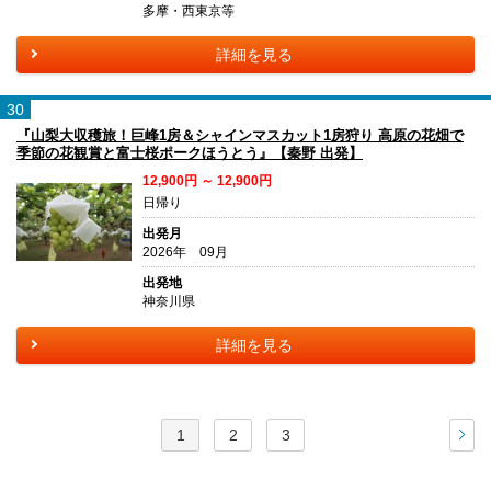
多摩・西東京等
詳細を見る
30
『山梨大収穫旅！巨峰1房＆シャインマスカット1房狩り 高原の花畑で
季節の花観賞と富士桜ポークほうとう』【秦野 出発】
12,900円 ～ 12,900円
日帰り
出発月
2026年 09月
出発地
神奈川県
詳細を見る
1
2
3
次