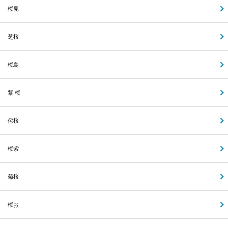
桜見
芝桜
桜島
紫 桜
侘桜
桜紫
菊桜
桜お