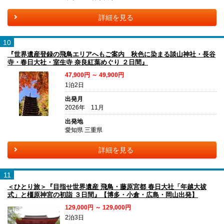
詳細を見る
10
『世界遺産登録の飛鳥エリアへもご案内 秋色に染まる談山神社・長谷
寺・春日大社・室生寺 奈良紅葉めぐり ２日間』
47,900円 ～ 49,900円
1泊2日
出発月
2026年 11月
出発地
愛知県 三重県
詳細を見る
11
＜ひとり旅＞『目指せ世界遺産 飛鳥・藤原宮都 春日大社「年越大祓
式」と橿原神宮の初詣 ３日間』【博多・小倉・広島・岡山出発】
129,000円 ～ 129,000円
2泊3日