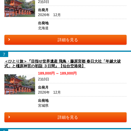
2泊3日
出発月
2026年 12月
出発地
北海道
詳細を見る
7
＜ひとり旅＞『目指せ世界遺産 飛鳥・藤原宮都 春日大社「年越大祓
式」と橿原神宮の初詣 ３日間』【仙台空港発】
189,000円 ～ 189,000円
2泊3日
出発月
2026年 12月
出発地
宮城県
詳細を見る