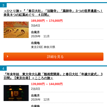
3
＜ひとり旅＞『「春日大社」「法隆寺」「薬師寺」３つの世界遺産へ！
奈良８つの紅葉めぐり ４日間』
169,000円 ～ 174,000円
3泊4日
出発月
2026年 11月
出発地
東京23区 神奈川県
詳細を見る
4
『年末年始 東大寺大仏殿「観相窓開扉」と春日大社「年越大祓式」 3
日間』【東京出発】＜こころの旅＞
139,000円 ～ 144,000円
2泊3日
出発月
2026年 12月
出発地