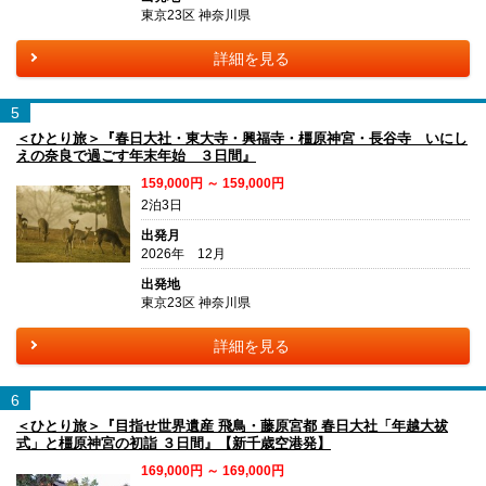
東京23区 神奈川県
詳細を見る
5
＜ひとり旅＞『春日大社・東大寺・興福寺・橿原神宮・長谷寺 いにし
えの奈良で過ごす年末年始 ３日間』
159,000円 ～ 159,000円
2泊3日
出発月
2026年 12月
出発地
東京23区 神奈川県
詳細を見る
6
＜ひとり旅＞『目指せ世界遺産 飛鳥・藤原宮都 春日大社「年越大祓
式」と橿原神宮の初詣 ３日間』【新千歳空港発】
169,000円 ～ 169,000円