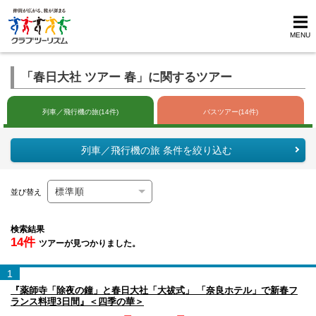
MENU
「春日大社 ツアー 春」に関するツアー
列車／飛行機の旅(14件)
バスツアー(14件)
列車／飛行機の旅 条件を絞り込む
並び替え
検索結果
14件
ツアーが見つかりました。
1
『薬師寺「除夜の鐘」と春日大社「大祓式」 「奈良ホテル」で新春フ
ランス料理3日間』＜四季の華＞