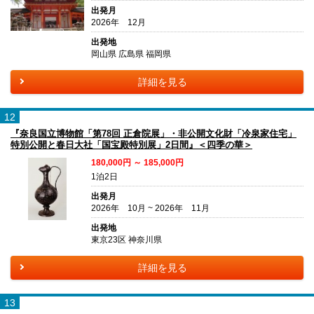
出発月
2026年 12月
出発地
岡山県 広島県 福岡県
詳細を見る
12
『奈良国立博物館「第78回 正倉院展」・非公開文化財「冷泉家住宅」
特別公開と春日大社「国宝殿特別展」2日間』＜四季の華＞
180,000円 ～ 185,000円
1泊2日
出発月
2026年 10月 ~ 2026年 11月
出発地
東京23区 神奈川県
詳細を見る
13