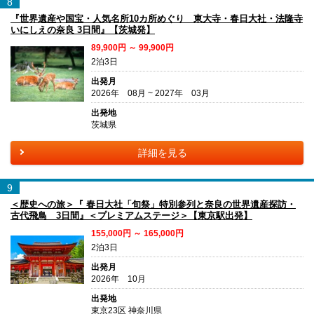
8
『世界遺産や国宝・人気名所10カ所めぐり 東大寺・春日大社・法隆寺
いにしえの奈良 3日間』【茨城発】
89,900円 ～ 99,900円
2泊3日
出発月
2026年 08月 ~ 2027年 03月
出発地
茨城県
詳細を見る
9
＜歴史への旅＞『 春日大社「旬祭」特別参列と奈良の世界遺産探訪・
古代飛鳥 3日間』＜プレミアムステージ＞【東京駅出発】
155,000円 ～ 165,000円
2泊3日
出発月
2026年 10月
出発地
東京23区 神奈川県