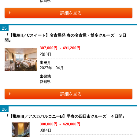
福岡県
詳細を見る
25
『【飛鳥II／Cスイート】名古屋発 春の名古屋・博多クルーズ ３日
間』
307,000円 ～ 491,200円
2泊3日
出発月
2027年 04月
出発地
愛知県
詳細を見る
26
『【飛鳥III／アスカバルコニーB】早春の四日市クルーズ ４日間』
300,000円 ～ 420,000円
3泊4日