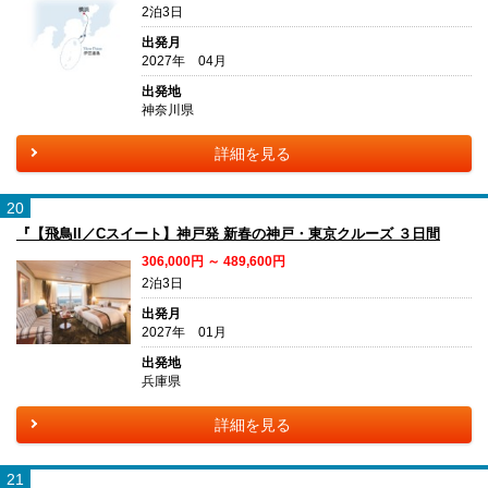
2泊3日
出発月
2027年 04月
出発地
神奈川県
詳細を見る
20
『【飛鳥II／Cスイート】神戸発 新春の神戸・東京クルーズ ３日間
306,000円 ～ 489,600円
2泊3日
出発月
2027年 01月
出発地
兵庫県
詳細を見る
21