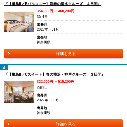
『【飛鳥II／Eバルコニー】新春の清水クルーズ ４日間』
354,000円 ～ 460,200円
3泊4日
出発月
2027年 01月
出発地
神奈川県
詳細を見る
4
『【飛鳥II／Cスイート】春の横浜・神戸クルーズ ３日間』
322,000円 ～ 515,200円
2泊3日
出発月
2027年 03月
出発地
神奈川県
詳細を見る