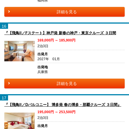
福岡県
詳細を見る
16
『【飛鳥II／Fステート】神戸発 新春の神戸・東京クルーズ ３日間
169,000円 ～ 185,900円
2泊3日
出発月
2027年 01月
出発地
兵庫県
詳細を見る
17
『【飛鳥II／Dバルコニー】 博多発 春の博多・那覇クルーズ ３日間』
195,000円 ～ 253,500円
2泊3日
出発月