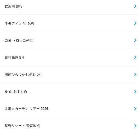
仁淀川 旅行
ネモフィラ 号 予約
奈良 トロッコ列車
蓼科高原 5月
湘南ひらつか七夕まつり
夏 山 おすすめ
北海道ガーデン ツアー 2026
星野リゾート 青森屋 冬