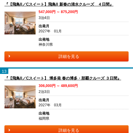
『【飛鳥II／Cスイート】飛鳥II 新春の清水クルーズ ４日間』
547,000円 ～ 875,200円
3泊4日
出発月
2027年 01月
出発地
神奈川県
詳細を見る
13
『【飛鳥II／Cスイート】 博多発 春の博多・那覇クルーズ ３日間』
306,000円 ～ 489,600円
2泊3日
出発月
2027年 03月
出発地
福岡県
詳細を見る