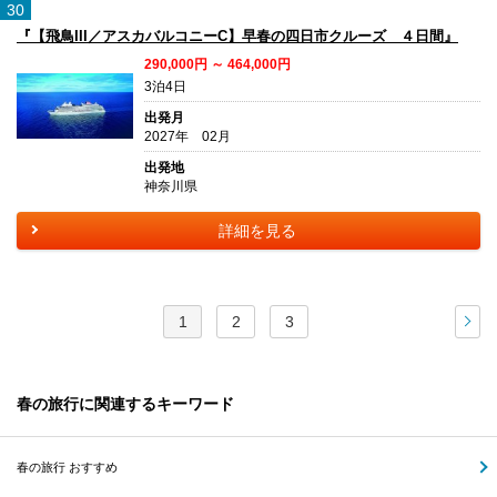
30
『【飛鳥III／アスカバルコニーC】早春の四日市クルーズ ４日間』
290,000円 ～ 464,000円
3泊4日
出発月
2027年 02月
出発地
神奈川県
詳細を見る
1
2
3
次
春の旅行に関連するキーワード
春の旅行 おすすめ