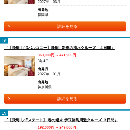
2027年 03月
出発地
福岡県
詳細を見る
18
『【飛鳥II／Dバルコニー】飛鳥II 新春の清水クルーズ ４日間』
363,000円 ～ 471,900円
3泊4日
出発月
2027年 01月
出発地
神奈川県
詳細を見る
19
『【飛鳥II／Fステート】 春の週末 伊豆諸島周遊クルーズ ３日間』
192,000円 ～ 249,600円