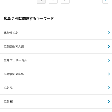
1
2
3
次
広島 九州に関連するキーワード
北九州 広島
広島県発 南九州
広島 フェリー 九州
広島県発 東広島
広島 発
広島 桜