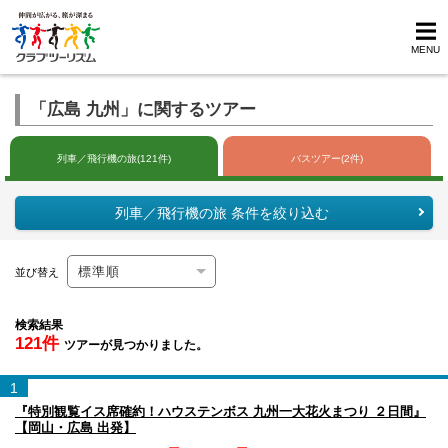
MENU
「広島 九州」に関するツアー
列車／飛行機の旅(121件)
バスツアー(2件)
列車／飛行機の旅 条件を絞り込む
並び替え
検索結果
121件
ツアーが見つかりました。
1
『特別観覧イス席確約！ハウステンボス 九州一大花火まつり ２日間』
【岡山・広島 出発】