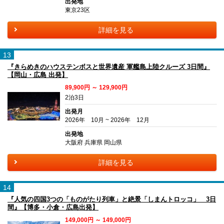
出発地
東京23区
詳細を見る
13
『きらめきのハウステンボスと世界遺産 軍艦島上陸クルーズ 3日間』
【岡山・広島 出発】
89,900円 ～ 129,900円
2泊3日
出発月
2026年 10月 ~ 2026年 12月
出発地
大阪府 兵庫県 岡山県
詳細を見る
14
『人気の四国3つの「ものがたり列車」と絶景「しまんトロッコ」 3日
間』【博多・小倉・広島出発】
149,000円 ～ 149,000円