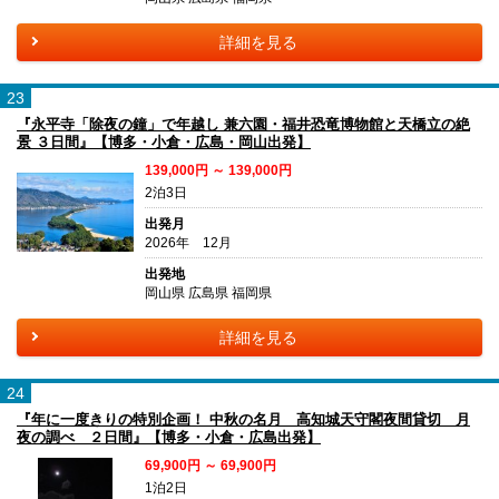
詳細を見る
23
『永平寺「除夜の鐘」で年越し 兼六園・福井恐竜博物館と天橋立の絶
景 ３日間』【博多・小倉・広島・岡山出発】
139,000円 ～ 139,000円
2泊3日
出発月
2026年 12月
出発地
岡山県 広島県 福岡県
詳細を見る
24
『年に一度きりの特別企画！ 中秋の名月 高知城天守閣夜間貸切 月
夜の調べ ２日間』【博多・小倉・広島出発】
69,900円 ～ 69,900円
1泊2日