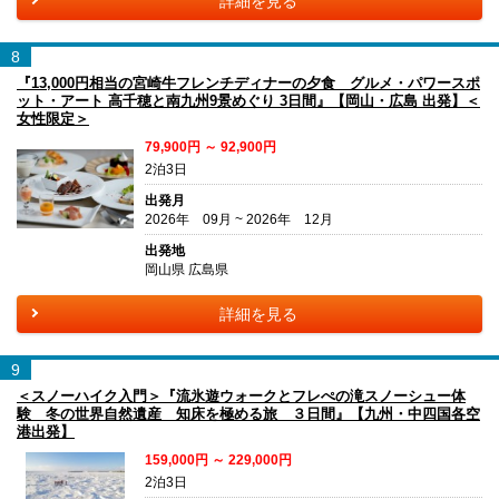
詳細を見る
8
『13,000円相当の宮崎牛フレンチディナーの夕食 グルメ・パワースポ
ット・アート 高千穂と南九州9景めぐり 3日間』【岡山・広島 出発】＜
女性限定＞
79,900円 ～ 92,900円
2泊3日
出発月
2026年 09月 ~ 2026年 12月
出発地
岡山県 広島県
詳細を見る
9
＜スノーハイク入門＞『流氷遊ウォークとフレぺの滝スノーシュー体
験 冬の世界自然遺産 知床を極める旅 ３日間』【九州・中四国各空
港出発】
159,000円 ～ 229,000円
2泊3日