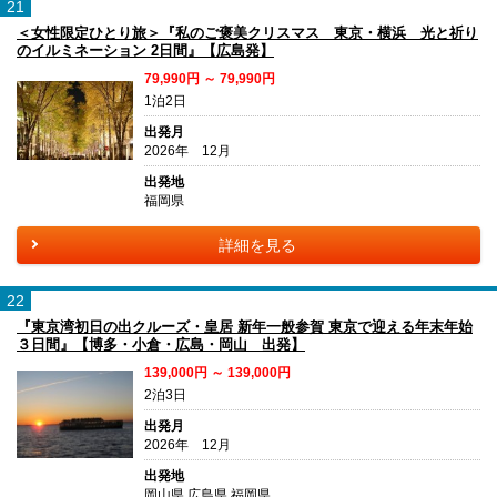
21
＜女性限定ひとり旅＞『私のご褒美クリスマス 東京・横浜 光と祈り
のイルミネーション 2日間』【広島発】
79,990円 ～ 79,990円
1泊2日
出発月
2026年 12月
出発地
福岡県
詳細を見る
22
『東京湾初日の出クルーズ・皇居 新年一般参賀 東京で迎える年末年始
３日間』【博多・小倉・広島・岡山 出発】
139,000円 ～ 139,000円
2泊3日
出発月
2026年 12月
出発地
岡山県 広島県 福岡県