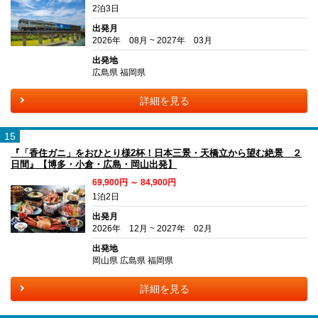
2泊3日
出発月
2026年 08月 ~ 2027年 03月
出発地
広島県 福岡県
詳細を見る
15
『「香住ガニ」をおひとり様2杯！日本三景・天橋立から望む絶景 ２
日間』【博多・小倉・広島・岡山出発】
69,900円 ～ 84,900円
1泊2日
出発月
2026年 12月 ~ 2027年 02月
出発地
岡山県 広島県 福岡県
詳細を見る