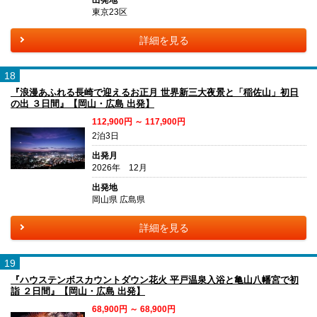
出発地
東京23区
詳細を見る
18
『浪漫あふれる長崎で迎えるお正月 世界新三大夜景と「稲佐山」初日
の出 ３日間』【岡山・広島 出発】
112,900円 ～ 117,900円
2泊3日
出発月
2026年 12月
出発地
岡山県 広島県
詳細を見る
19
『ハウステンボスカウントダウン花火 平戸温泉入浴と亀山八幡宮で初
詣 ２日間』【岡山・広島 出発】
68,900円 ～ 68,900円