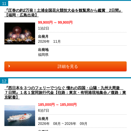
11
『圧巻の約2万発！土浦全国花火競技大会を観覧席から鑑賞 2日間』
【福岡・広島出発】
99,900円 ～ 99,900円
1泊2日
出発月
2026年 11月
出発地
福岡県
詳細を見る
12
『西日本を３つのフェリーでつなぐ 憧れの四国・山陽・九州大周遊
７日間』１名１室同旅行代金【往路：東京・有明港現地集合／復路：東
京駅着】
185,000円 ～ 185,000円
6泊7日
出発月
2026年 08月 ~ 2026年 09月