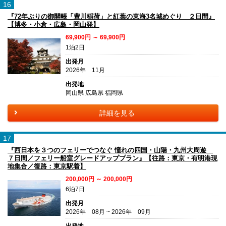
16
『72年ぶりの御開帳「豊川稲荷」と紅葉の東海3名城めぐり ２日間』
【博多・小倉・広島・岡山発】
69,900円 ～ 69,900円
1泊2日
出発月
2026年 11月
出発地
岡山県 広島県 福岡県
詳細を見る
17
『西日本を３つのフェリーでつなぐ 憧れの四国・山陽・九州大周遊
７日間／フェリー船室グレードアッププラン』【往路：東京・有明港現
地集合／復路：東京駅着】
200,000円 ～ 200,000円
6泊7日
出発月
2026年 08月 ~ 2026年 09月