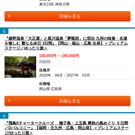
東京23区 神奈川県
詳細を見る
5
『嬉野温泉「大正屋」と黒川温泉「夢龍胆」に宿泊 九州の味覚・名湯
を愉しむ 贅なる休日 3日間』【岡山・福山・広島 出発】＜プレミアム
ステージ／ゆったり旅＞
140,000円 ～ 195,000円
2泊3日
出発月
2026年 08月 ~ 2027年 03月
出発地
岡山県 広島県
詳細を見る
6
『飛鳥IIチャータークルーズ 種子島・上五島 爽秋の島めぐり ５日間
／Dバルコニー』【福岡・北九州・広島・岡山発】＜プレミアムステー
ジ/ゆったり旅＞