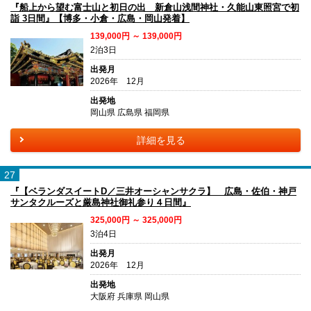
『船上から望む富士山と初日の出 新倉山浅間神社・久能山東照宮で初
詣 3日間』【博多・小倉・広島・岡山発着】
139,000円 ～ 139,000円
2泊3日
出発月
2026年 12月
出発地
岡山県 広島県 福岡県
詳細を見る
27
『【ベランダスイートD／三井オーシャンサクラ】 広島・佐伯・神戸
サンタクルーズと厳島神社御礼参り４日間』
325,000円 ～ 325,000円
3泊4日
出発月
2026年 12月
出発地
大阪府 兵庫県 岡山県