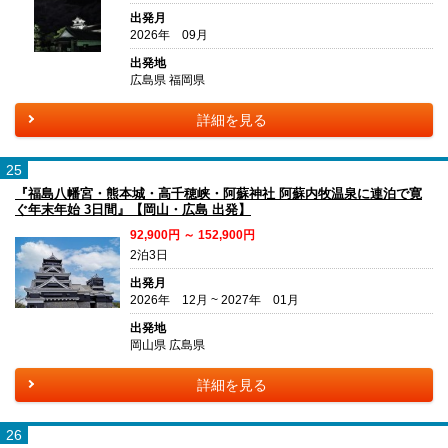
出発月
2026年 09月
出発地
広島県 福岡県
詳細を見る
25
『福島八幡宮・熊本城・高千穂峡・阿蘇神社 阿蘇内牧温泉に連泊で寛
ぐ年末年始 3日間』【岡山・広島 出発】
92,900円 ～ 152,900円
2泊3日
出発月
2026年 12月 ~ 2027年 01月
出発地
岡山県 広島県
詳細を見る
26