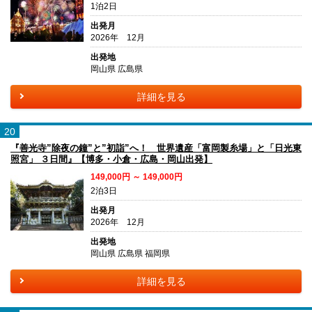
1泊2日
出発月
2026年 12月
出発地
岡山県 広島県
詳細を見る
20
『善光寺”除夜の鐘”と”初詣”へ！ 世界遺産「富岡製糸場」と「日光東
照宮」 ３日間』【博多・小倉・広島・岡山出発】
149,000円 ～ 149,000円
2泊3日
出発月
2026年 12月
出発地
岡山県 広島県 福岡県
詳細を見る