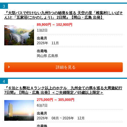
3
『大型バスで行けない九州5つの秘境を巡る 天空の里「椎葉村(しいばそ
ん)と「五家荘(ごかのしょう)」 2日間』【岡山・広島 出発】
89,900円 ～ 102,900円
1泊2日
出発月
2026年 11月
出発地
岡山県 広島県
詳細を見る
4
『６泊とも弊社Ａランク以上のホテル 九州全ての県を巡る大周遊紀行
7日間』【岡山・広島 出発】＜ご夫婦限定／65歳以上限定＞
275,000円 ～ 305,000円
6泊7日
出発月
2026年 08月 ~ 2026年 12月
出発地