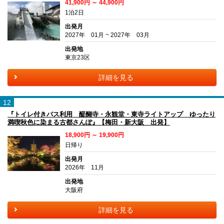
41,900円 ～ 44,900円
1泊2日
出発月
2027年 01月 ~ 2027年 03月
出発地
東京23区
詳細を見る
12
『トイレ付きバス利用 醍醐寺・永観堂・東寺ライトアップ ゆったり
満喫秋色に染まる古都さんぽ』【梅田・新大阪 出発】
18,900円 ～ 19,900円
日帰り
出発月
2026年 11月
出発地
大阪府
詳細を見る