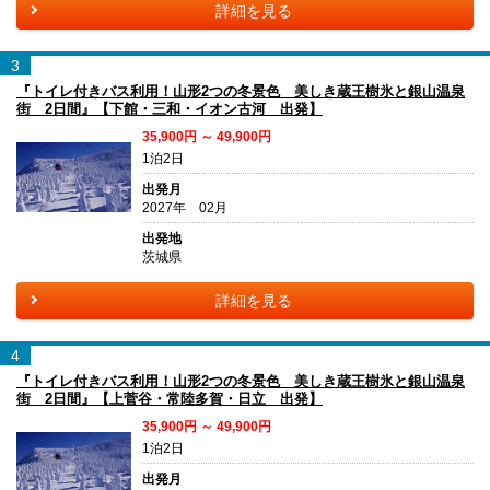
詳細を見る
3
『トイレ付きバス利用！山形2つの冬景色 美しき蔵王樹氷と銀山温泉
街 2日間』【下館・三和・イオン古河 出発】
35,900円 ～ 49,900円
1泊2日
出発月
2027年 02月
出発地
茨城県
詳細を見る
4
『トイレ付きバス利用！山形2つの冬景色 美しき蔵王樹氷と銀山温泉
街 2日間』【上菅谷・常陸多賀・日立 出発】
35,900円 ～ 49,900円
1泊2日
出発月