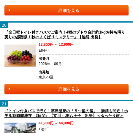
詳細を見る
20
『全日程トイレ付きバスでご案内！4種のブドウ合計約1kgお持ち帰り
実りの感謝祭！秋のよくばりミステリー』【池袋 出発】
12,900円 ～ 12,900円
日帰り
出発月
2026年 09月
出発地
東京23区
詳細を見る
21
『トイレ付きバスで行く！草津温泉の「５つ星の宿」 湯畑も間近！ホ
テル18時間滞在 2日間』【立川・JR八王子 出発】＜ゆったり旅＞
41,900円 ～ 44,900円
1泊2日