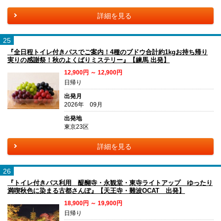
詳細を見る
25
『全日程トイレ付きバスでご案内！4種のブドウ合計約1kgお持ち帰り
実りの感謝祭！秋のよくばりミステリー』【練馬 出発】
12,900円 ～ 12,900円
日帰り
出発月
2026年 09月
出発地
東京23区
詳細を見る
26
『トイレ付きバス利用 醍醐寺・永観堂・東寺ライトアップ ゆったり
満喫秋色に染まる古都さんぽ』【天王寺・難波OCAT 出発】
18,900円 ～ 19,900円
日帰り