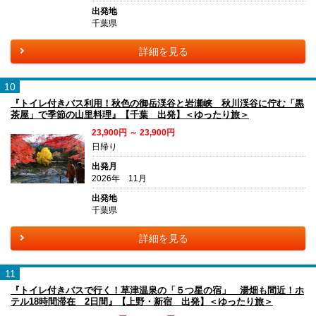
出発地
千葉県
詳細を見る
10
『トイレ付きバス利用！秋色の御岳渓谷と岩瀬峡 秋川渓谷に佇む「黒
茶屋」で季節の山里料理』【千葉 出発】＜ゆったり旅＞
23,900円 ～ 23,900円
日帰り
出発月
2026年 11月
出発地
千葉県
詳細を見る
11
『トイレ付きバスで行く！草津温泉の「５つ星の宿」 湯畑も間近！ホ
テル18時間滞在 2日間』【上野・新宿 出発】＜ゆったり旅＞