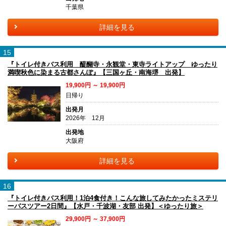
千葉県
詳細を見る
15
『トイレ付きバス利用 醍醐寺・永観堂・東寺ライトアップ ゆったり
満喫秋色に染まる古都さんぽ』【三国ヶ丘・南海堺 出発】
19,900円 ～ 19,900円
日帰り
出発月
2026年 12月
出発地
大阪府
詳細を見る
16
『トイレ付きバス利用！1泊4食付き！こんな旅してみたかったミステリ
ーバスツアー2日間』【水戸・千波湖・友部 出発】＜ゆったり旅＞
29,900円 ～ 37,900円