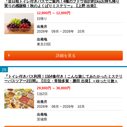
『全日程トイレ付きバスでご案内！4種のブドウ合計約1kgお持ち帰り
実りの感謝祭！秋のよくばりミステリー』【上野 出発】
12,900円 ～ 12,900円
日帰り
出発月
2026年 09月 ~ 2026年 10月
出発地
東京23区
詳細を見る
29
『トイレ付きバス利用！1泊4食付き！こんな旅してみたかったミステリ
ーバスツアー2日間』【日立・常陸多賀・勝田 出発】＜ゆったり旅＞
29,900円 ～ 36,900円
1泊2日
出発月
2026年 08月 ~ 2026年 10月
出発地
茨城県