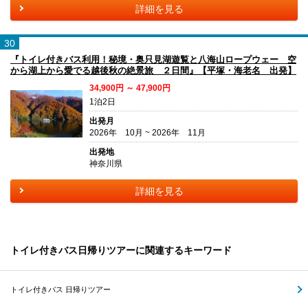
詳細を見る
30
『トイレ付きバス利用！秘境・奥只見湖遊覧と八海山ロープウェー 空
から湖上から愛でる越後秋の絶景旅 ２日間』【平塚・海老名 出発】
34,900円 ～ 47,900円
1泊2日
出発月
2026年 10月 ~ 2026年 11月
出発地
神奈川県
詳細を見る
トイレ付きバス日帰りツアーに関連するキーワード
トイレ付きバス 日帰りツアー