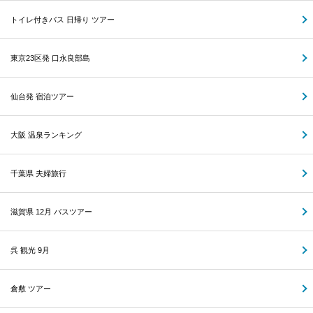
トイレ付きバス 日帰り ツアー
東京23区発 口永良部島
仙台発 宿泊ツアー
大阪 温泉ランキング
千葉県 夫婦旅行
滋賀県 12月 バスツアー
呉 観光 9月
倉敷 ツアー