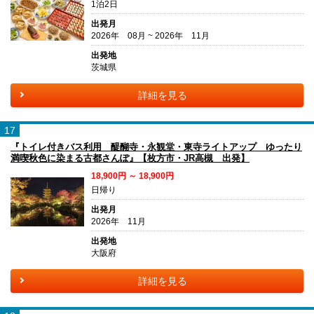
1泊2日
出発月
2026年 08月 ~ 2026年 11月
出発地
茨城県
詳細を見る
17
『トイレ付きバス利用 醍醐寺・永観堂・東寺ライトアップ ゆったり
満喫秋色に染まる古都さんぽ』【枚方市・JR高槻 出発】
18,900円 ～ 18,900円
日帰り
出発月
2026年 11月
出発地
大阪府
詳細を見る