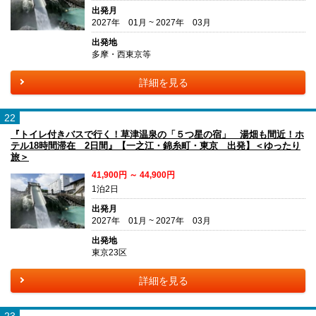
出発月
2027年 01月 ~ 2027年 03月
出発地
多摩・西東京等
詳細を見る
22
『トイレ付きバスで行く！草津温泉の「５つ星の宿」 湯畑も間近！ホ
テル18時間滞在 2日間』【一之江・錦糸町・東京 出発】＜ゆったり
旅＞
41,900円 ～ 44,900円
1泊2日
出発月
2027年 01月 ~ 2027年 03月
出発地
東京23区
詳細を見る
23