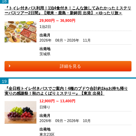
18
『トイレ付きバス利用！1泊4食付き！こんな旅してみたかったミステリ
ーバスツアー2日間』【潮来・鹿島・新鉾田 出発】＜ゆったり旅＞
29,900円 ～ 36,900円
1泊2日
出発月
2026年 08月 ~ 2026年 11月
出発地
茨城県
詳細を見る
19
『全日程トイレ付きバスでご案内！4種のブドウ合計約1kgお持ち帰り
実りの感謝祭！秋のよくばりミステリー』【東京 出発】
12,900円 ～ 13,400円
日帰り
出発月
2026年 09月 ~ 2026年 10月
出発地
東京23区