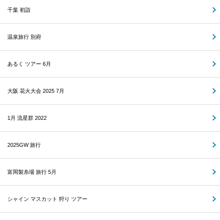
千葉 初詣
温泉旅行 別府
あるく ツアー 6月
大阪 花火大会 2025 7月
1月 流星群 2022
2025GW 旅行
富岡製糸場 旅行 5月
シャイン マスカット 狩り ツアー