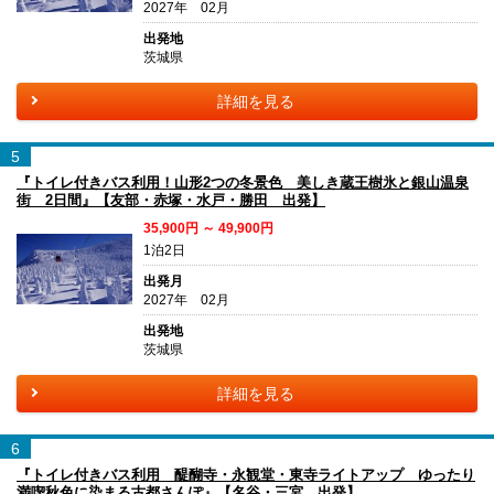
2027年 02月
出発地
茨城県
詳細を見る
5
『トイレ付きバス利用！山形2つの冬景色 美しき蔵王樹氷と銀山温泉
街 2日間』【友部・赤塚・水戸・勝田 出発】
35,900円 ～ 49,900円
1泊2日
出発月
2027年 02月
出発地
茨城県
詳細を見る
6
『トイレ付きバス利用 醍醐寺・永観堂・東寺ライトアップ ゆったり
満喫秋色に染まる古都さんぽ』【名谷・三宮 出発】