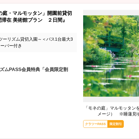
の庭・マルモッタン」開園前貸切
間滞在 美術館プラン ２日間』
ツーリズム貸切入園～＜バス1台最大3
シーバー付き
ズムPASS会員特典「会員限定割
「モネの庭」マルモッタン
メージ） ※睡蓮見頃
クラツーPASS
限定割引