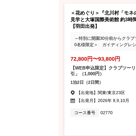
＜花めぐり＞『北川村「モネ
見学と大塚国際美術館 約3時
【羽田出発】
～特別に開園30分前からクラブ
0名様限定＞ ガイディングレ
72,800円〜93,800円
【WEB申込限定】クラブツーリ
引」
（1,000円）
1泊2日（2日間）
【出発地】
関東/東京23区
【出発月】
2026年 8,9,10月
コース番号
02770