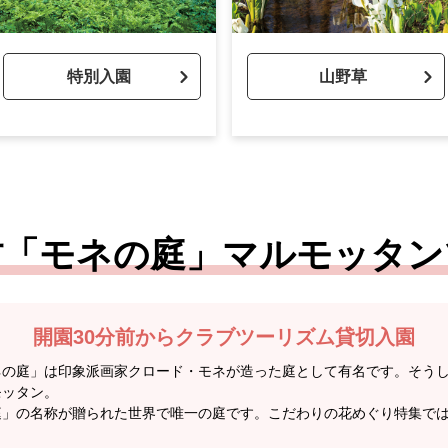
特別入園
山野草
村「モネの庭」マルモッタン
開園30分前からクラブツーリズム貸切入園
ネの庭」は印象派画家クロード・モネが造った庭として有名です。そう
モッタン。
」の名称が贈られた世界で唯一の庭です。こだわりの花めぐり特集では