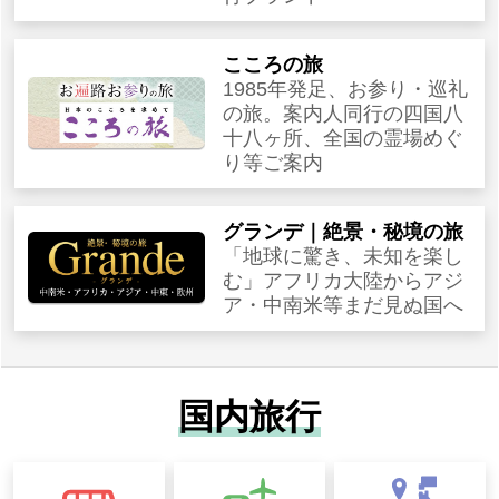
こころの旅
1985年発足、お参り・巡礼
の旅。案内人同行の四国八
十八ヶ所、全国の霊場めぐ
り等ご案内
グランデ｜絶景・秘境の旅
「地球に驚き、未知を楽し
む」アフリカ大陸からアジ
ア・中南米等まだ見ぬ国へ
国内旅行