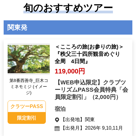
旬のおすすめツアー
関東発
＜こころの旅(お参りの旅)＞
『秩父三十四所観音めぐり
全周 4日間』
119,000円
第8番西善寺_巨木コ
【WEB申込限定】クラブツ
ミネモミジ (イメー
ーリズムPASS会員特典「会
ジ)
員限定割引」
（2,000円）
クラツーPASS
宿泊
限定割引
【出発地】
関東
【出発月】
2026年 9,10,11月