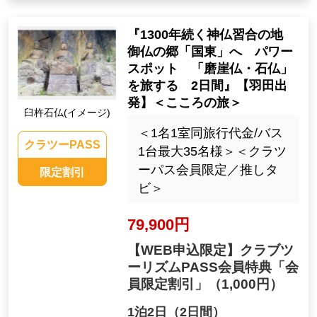
『1300年続く神仏習合の地
御仏の郷「国東」へ パワー
スポット 「磨崖仏・石仏」
を旅する 2日間』【羽田出
発】＜こころの旅＞
臼杵石仏(イメージ)
＜1名1室同旅行代金/バス
クラツーPASS
1台最大35名様＞＜クラツ
ーパス会員限定／推しタ
限定割引
ビ＞
79,900円
【WEB申込限定】クラブツ
ーリズムPASS会員特典「会
員限定割引」
（1,000円）
1泊2日（2日間）