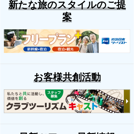
新たな旅のスタイルのご提
おひとり参加限定の
高野山ツアー・旅行
案
旅
特集
はじめての「ご朱印
集め・ご朱印めぐ
り」ツアー特集
「一日学校」の旅
お客様共創活動
お得に旅を楽しむな
らクラブツーリズムP
パワースポットツア
ASS
ー