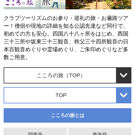
クラブツーリズムのお参り・巡礼の旅・お遍路ツア
ー！僧侶や現地の詳細を知る公認先達など同行で、
初めての方も安心。四国八十八ヶ所をはじめ、西国
三十三所や坂東三十三観音、秩父三十四所観音の日
本百観音めぐりや霊場めぐり、ご朱印めぐりなど多
数ご用意。
こころの旅（TOP）
TOP
こころの旅とは
関東発
東海発