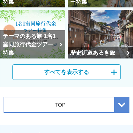
特集
ー特集
テーマのある旅 1名1
室同旅行代金ツアー
特集
歴史街道あるき旅
すべてを表示する
神社仏閣めぐり（御
開帳・特別拝観）の
旅
歴史を学ぶ旅
TOP