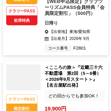
【WEB申込限定】クラブツ
ーリズムPASS会員特典「会
クラツーPASS
員限定割引」
（500円）
前席特典
日帰り
【出発地】
東海/愛知県
【出発月】
2026年 9月
F2801
コース番号
＜こころの旅＞『近畿三十六
不動霊場 第2回（5～8番）
＜2026年9月スタート＞』
【名古屋駅出発】
どの回からでも参加OK！
クラツーPASS
19,900円
限定割引