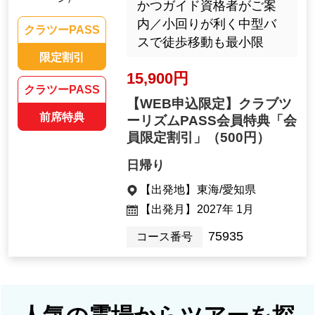
かつガイド資格者がご案
内／小回りが利く中型バ
クラツーPASS
スで徒歩移動も最小限
限定割引
15,900円
クラツーPASS
【WEB申込限定】クラブツ
前席特典
ーリズムPASS会員特典「会
員限定割引」
（500円）
日帰り
【出発地】
東海/愛知県
【出発月】
2027年 1月
75935
コース番号