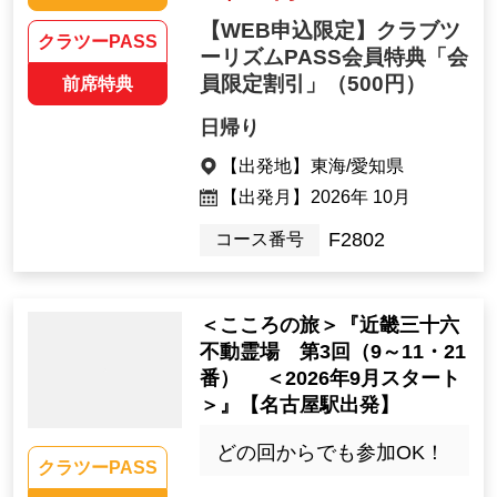
【WEB申込限定】クラブツ
クラツーPASS
ーリズムPASS会員特典「会
員限定割引」
（500円）
前席特典
日帰り
【出発地】
東海/愛知県
【出発月】
2026年 10月
F2802
コース番号
＜こころの旅＞『近畿三十六
不動霊場 第3回（9～11・21
番） ＜2026年9月スタート
＞』【名古屋駅出発】
どの回からでも参加OK！
クラツーPASS