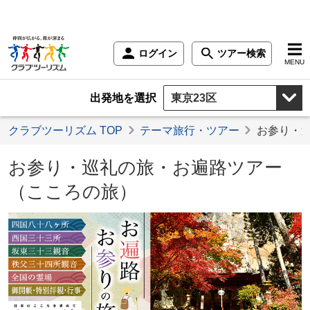
ログイン
ツアー検索
MENU
出発地を選択
クラブツーリズム TOP
テーマ旅行・ツアー
お参り・
お参り・巡礼の旅・お遍路ツアー
（こころの旅）