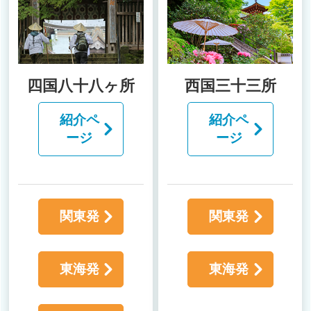
四国八十八ヶ所
西国三十三所
紹介ペ
紹介ペ
ージ
ージ
関東発
関東発
東海発
東海発