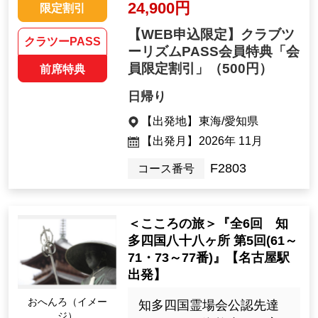
24,900円
限定割引
【WEB申込限定】クラブツ
クラツーPASS
ーリズムPASS会員特典「会
員限定割引」
（500円）
前席特典
日帰り
【出発地】
東海/愛知県
【出発月】
2026年 11月
F2803
コース番号
＜こころの旅＞『全6回 知
多四国八十八ヶ所 第5回(61～
71・73～77番)』【名古屋駅
出発】
おへんろ（イメー
知多四国霊場会公認先達
ジ）