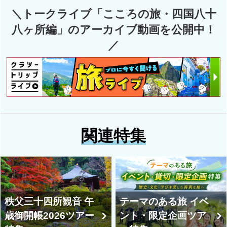
＼トークライブ「こころの旅・四国八十
八ヶ所編」のアーカイブ動画を公開中！
／
関連特集
秩父三十四所観音 午
テーマのある旅 イベ
歳御開帳2026ツアー
ント・限定企画ツア