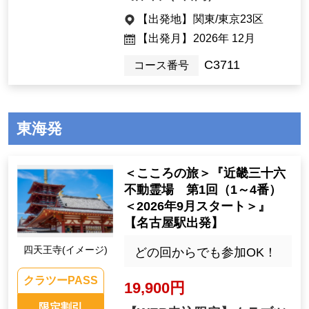
【出発地】
関東/東京23区
【出発月】
2026年 12月
C3711
コース番号
東海発
＜こころの旅＞『近畿三十六
不動霊場 第1回（1～4番）
＜2026年9月スタート＞』
【名古屋駅出発】
四天王寺(イメージ)
どの回からでも参加OK！
クラツーPASS
19,900円
限定割引