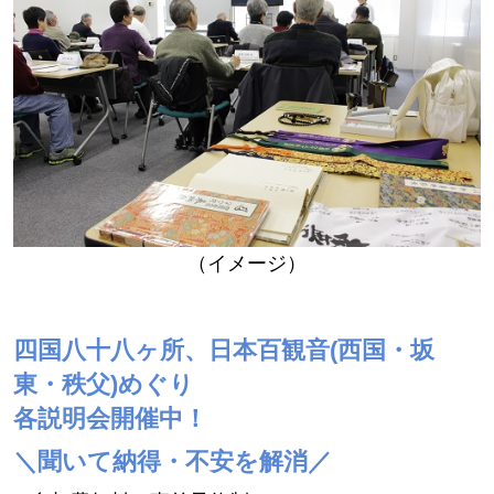
（イメージ）
四国八十八ヶ所、日本百観音(西国・坂
東・秩父)めぐり
各説明会開催中！
＼聞いて納得・不安を解消／