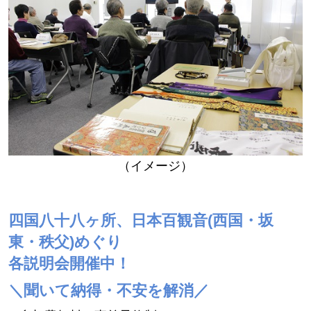
（イメージ）
四国八十八ヶ所、日本百観音(西国・坂
東・秩父)めぐり
各説明会開催中！
＼聞いて納得・不安を解消／