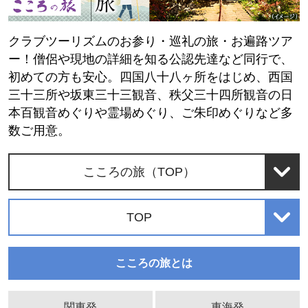
クラブツーリズムのお参り・巡礼の旅・お遍路ツア
ー！僧侶や現地の詳細を知る公認先達など同行で、
初めての方も安心。四国八十八ヶ所をはじめ、西国
三十三所や坂東三十三観音、秩父三十四所観音の日
本百観音めぐりや霊場めぐり、ご朱印めぐりなど多
数ご用意。
こころの旅（TOP）
TOP
こころの旅とは
関東発
東海発