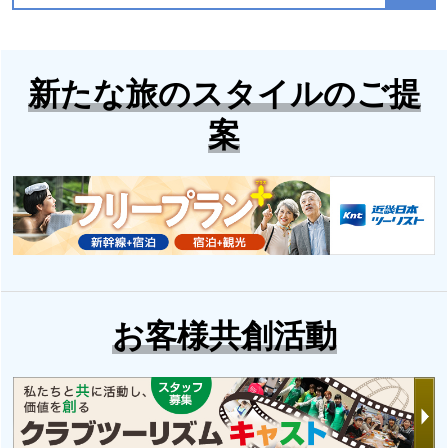
新たな旅のスタイルのご提
おひとり参加限定の
高野山ツアー・旅行
案
旅
特集
はじめての「ご朱印
集め・ご朱印めぐ
り」ツアー特集
「一日学校」の旅
お客様共創活動
お得に旅を楽しむな