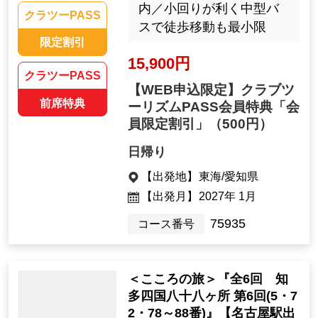
内／小回りが利く中型バ
クラツーPASS
スで徒歩移動も最小限
限定割引
15,900円
クラツーPASS
【WEB申込限定】クラブツ
前席特典
ーリズムPASS会員特典「会
員限定割引」
（500円）
日帰り
【出発地】
東海/愛知県
【出発月】
2027年 1月
75935
コース番号
＜こころの旅＞『全6回 知
多四国八十八ヶ所 第6回(5・7
2・78～88番)』【名古屋駅出