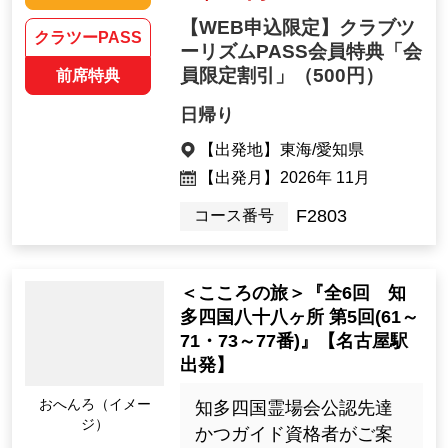
【WEB申込限定】クラブツ
クラツーPASS
ーリズムPASS会員特典「会
員限定割引」
（500円）
前席特典
日帰り
【出発地】
東海/愛知県
【出発月】
2026年 11月
F2803
コース番号
＜こころの旅＞『全6回 知
多四国八十八ヶ所 第5回(61～
71・73～77番)』【名古屋駅
出発】
おへんろ（イメー
知多四国霊場会公認先達
ジ）
かつガイド資格者がご案