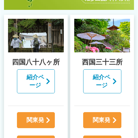
四国八十八ヶ所
西国三十三所
紹介ペ
紹介ペ
ージ
ージ
関東発
関東発