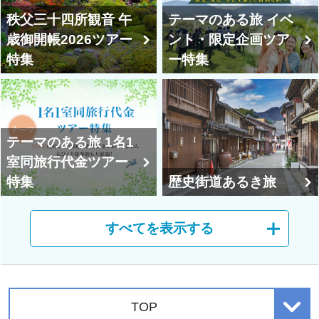
秩父三十四所観音 午
テーマのある旅 イベ
歳御開帳2026ツアー
ント・限定企画ツア
特集
ー特集
テーマのある旅 1名1
室同旅行代金ツアー
特集
歴史街道あるき旅
すべてを表示する
神社仏閣めぐり（御
開帳・特別拝観）の
旅
歴史を学ぶ旅
TOP