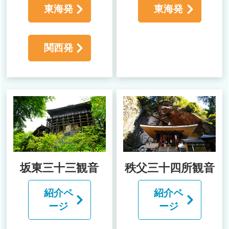
東海発
東海発
関西発
坂東三十三観音
秩父三十四所観音
紹介ペ
紹介ペ
ージ
ージ