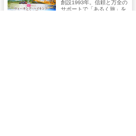
創設1993年。信頼と万全の
サポートで「あるく旅」を
通して人生を豊かにする旅
行ブランド
こころの旅
1985年発足、お参り・巡礼
の旅。案内人同行の四国八
十八ヶ所、全国の霊場めぐ
り等ご案内
グランデ｜絶景・秘境の旅
「地球に驚き、未知を楽し
む」アフリカ大陸からアジ
ア・中南米等まだ見ぬ国へ