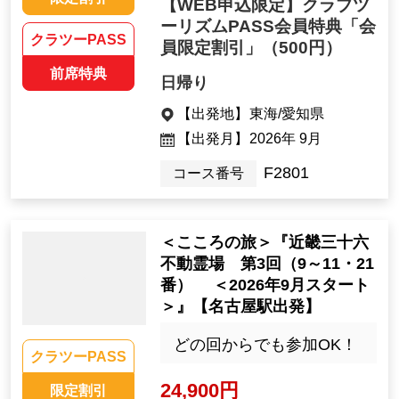
【WEB申込限定】クラブツ
ーリズムPASS会員特典「会
クラツーPASS
員限定割引」
（500円）
前席特典
日帰り
【出発地】
東海/愛知県
【出発月】
2026年 9月
F2801
コース番号
＜こころの旅＞『近畿三十六
不動霊場 第3回（9～11・21
番） ＜2026年9月スタート
＞』【名古屋駅出発】
どの回からでも参加OK！
クラツーPASS
24,900円
限定割引