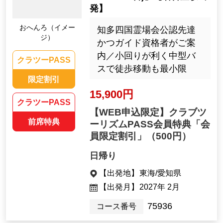
発】
おへんろ（イメー
知多四国霊場会公認先達
ジ）
かつガイド資格者がご案
内／小回りが利く中型バ
クラツーPASS
スで徒歩移動も最小限
限定割引
15,900円
クラツーPASS
【WEB申込限定】クラブツ
前席特典
ーリズムPASS会員特典「会
員限定割引」
（500円）
日帰り
【出発地】
東海/愛知県
【出発月】
2027年 2月
75936
コース番号