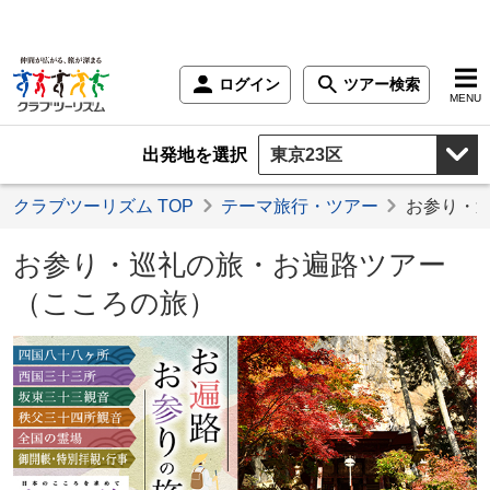
ログイン
ツアー検索
MENU
出発地を選択
クラブツーリズム TOP
テーマ旅行・ツアー
お参り・
お参り・巡礼の旅・お遍路ツアー
（こころの旅）