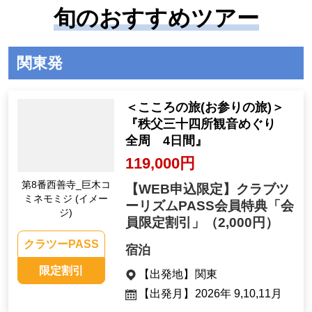
旬のおすすめツアー
関東発
＜こころの旅(お参りの旅)＞
『秩父三十四所観音めぐり
全周 4日間』
119,000円
第8番西善寺_巨木コ
【WEB申込限定】クラブツ
ミネモミジ (イメー
ーリズムPASS会員特典「会
ジ)
員限定割引」
（2,000円）
クラツーPASS
宿泊
限定割引
【出発地】
関東
【出発月】
2026年 9,10,11月