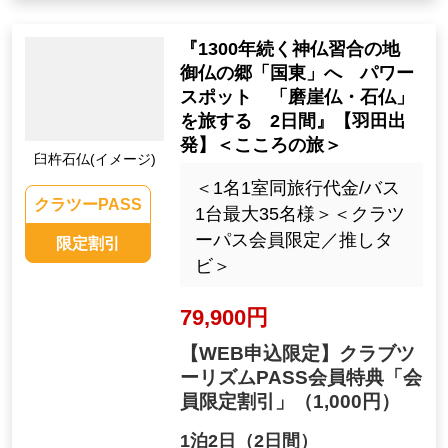
『1300年続く神仏習合の地
御仏の郷「国東」へ パワー
スポット 「磨崖仏・石仏」
を旅する 2日間』【羽田出
発】＜こころの旅＞
臼杵石仏(イメージ)
＜1名1室同旅行代金/バス
クラツーPASS
1台最大35名様＞＜クラツ
ーパス会員限定／推しタ
限定割引
ビ＞
79,900円
【WEB申込限定】クラブツ
ーリズムPASS会員特典「会
員限定割引」
（1,000円）
1泊2日（2日間）