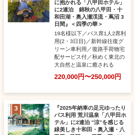
に抱かれる「八甲田ホテル」
に2連泊 錦秋の八甲田・十
和田湖・奥入瀬渓流・蔦沼 3
日間』＜四季の華＞
19名様以下／バス席1人2席利
用(2・3日目)／新幹線往復グ
リーン車利用／復路手荷物宅
配サービス付／秋めく東北の
大自然と温泉に癒される
220,000円〜250,000円
『2025年納車の足元ゆったり
バス利用 荒川温泉「八甲田ホ
テル」に2連泊 "涼"を感じる
緑美しき十和田・奥入瀬・八