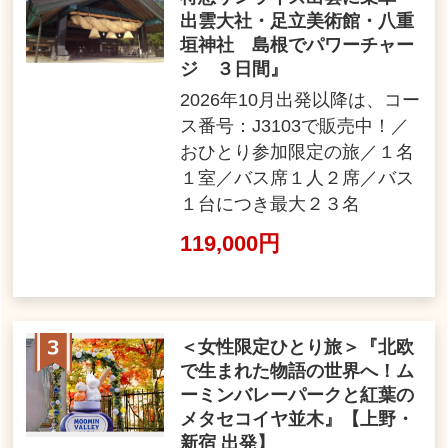
出雲大社・足立美術館・八重
垣神社 島根でパワーチャー
ジ ３日間』
2026年10月出発以降は、コー
ス番号：J3103で販売中！／
おひとり参加限定の旅／１名
１室／バス席１人２席／バス
１台につき最大２３名
119,000円
＜女性限定ひとり旅＞『北欧
で生まれた物語の世界へ！ム
ーミンバレーパークと紅葉の
メタセコイヤ並木』【上野・
新宿 出発】