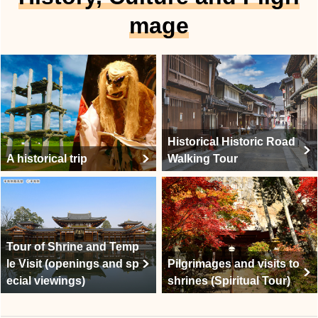
mage
Historical Historic Road
A historical trip
Walking Tour
Tour of Shrine and Temp
le Visit (openings and sp
Pilgrimages and visits to
ecial viewings)
shrines (Spiritual Tour)