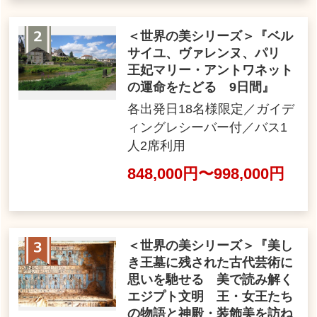
＜世界の美シリーズ＞『ベル
サイユ、ヴァレンヌ、パリ
王妃マリー・アントワネット
の運命をたどる 9日間』
各出発日18名様限定／ガイデ
ィングレシーバー付／バス1
人2席利用
848,000円〜998,000円
＜世界の美シリーズ＞『美し
き王墓に残された古代芸術に
思いを馳せる 美で読み解く
エジプト文明 王・女王たち
の物語と神殿・装飾美を訪ね