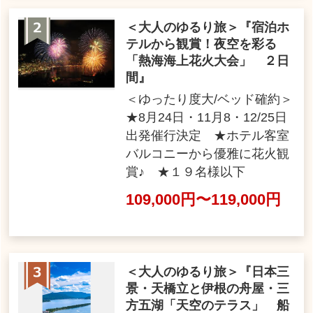
＜大人のゆるり旅＞『宿泊ホ
テルから観賞！夜空を彩る
「熱海海上花火大会」 ２日
間』
＜ゆったり度大/ベッド確約＞
★8月24日・11月8・12/25日
出発催行決定 ★ホテル客室
バルコニーから優雅に花火観
賞♪ ★１９名様以下
109,000円〜119,000円
＜大人のゆるり旅＞『日本三
景・天橋立と伊根の舟屋・三
方五湖「天空のテラス」 船