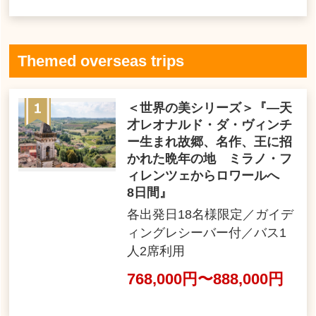
Themed overseas trips
＜世界の美シリーズ＞『―天
才レオナルド・ダ・ヴィンチ
ー生まれ故郷、名作、王に招
かれた晩年の地 ミラノ・フ
ィレンツェからロワールへ
8日間』
各出発日18名様限定／ガイデ
ィングレシーバー付／バス1
人2席利用
768,000円〜888,000円