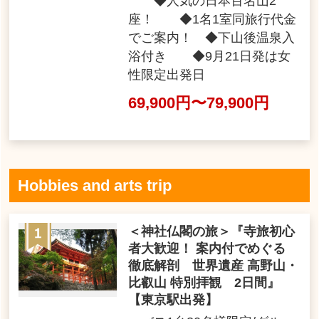
◆人気の日本百名山2
座！ ◆1名1室同旅行代金
でご案内！ ◆下山後温泉入
浴付き ◆9月21日発は女
性限定出発日
69,900円〜79,900円
Hobbies and arts trip
＜神社仏閣の旅＞『寺旅初心
者大歓迎！ 案内付でめぐる
徹底解剖 世界遺産 高野山・
比叡山 特別拝観 2日間』
【東京駅出発】