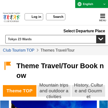
English
Log in
Search
MENU
Select Departure Place
Club Tourism TOP
Themes Travel/Tour
Theme Travel/Tour Book n
ow
Mountain trips
History, Cultur
Theme TOP
and outdoor a
e and Gourm
ctivities
et