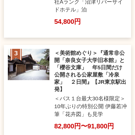
社Aランク「沼津リバーサイ
ドホテル」泊
54,800円
＜美術館めぐり＞『通常非公
開「奈良女子大学旧本館」と
「櫻谷文庫」 年5日間だけ
公開される公家屋敷「冷泉
家」 ２日間』【JR東京駅出
発】
＜バス１台最大30名様限定＞
10年ぶりの特別公開 伊藤若冲
筆「花卉図」も見学
82,800円〜91,800円