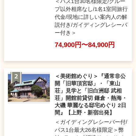
＜バス1台30名様限定/グルー
プ以外相席なし/1名1室同旅行
代金/現地に詳しい案内人の解
説付き/ガイディングレシーバ
ー付き＞
74,900円〜84,900円
＜美術館めぐり＞『通常非公
開「旧華頂宮邸」・「東山
荘」見学と「旧白洲邸 武相
荘」開館前貸切 鎌倉・熱海・
大磯 華麗なる邸宅めぐり 2日
間』【上野・新宿出発】
＜ガイディングレシーバー付/
バス1台最大26名様限定＞弊