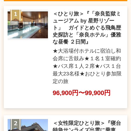
＜ひとり旅＞『「奈良監獄ミ
ュージアム by 星野リゾー
ト」 ガイドとめぐる飛鳥歴
史探訪と「奈良ホテル」優雅
な昼餐 ２日間』
★大浴場付ホテルに宿泊し和
会席に舌鼓み★１名１室確約
★バス席１人２席★バス１台
最大23名様★おひとり参加限
定の旅
96,900円〜99,900円
＜女性限定ひとり旅＞『寝台
特急サンライズ出雲に乗車