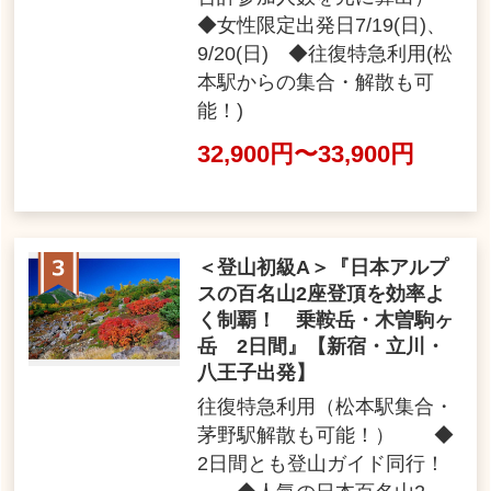
◆女性限定出発日7/19(日)、
9/20(日) ◆往復特急利用(松
本駅からの集合・解散も可
能！)
32,900円〜33,900円
＜登山初級A＞『日本アルプ
スの百名山2座登頂を効率よ
く制覇！ 乗鞍岳・木曽駒ヶ
岳 2日間』【新宿・立川・
八王子出発】
往復特急利用（松本駅集合・
茅野駅解散も可能！） ◆
2日間とも登山ガイド同行！