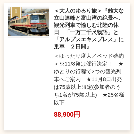
＜大人のゆるり旅＞『雄大な
立山連峰と富山湾の絶景へ、
観光列車で愉しむ北陸の休
日 「一万三千尺物語」と
「アルプスエキスプレス」に
乗車 ２日間』
＜ゆったり度大／ベッド確約
＞※11/8発は催行決定！ ★
ゆとりの行程で2つの観光列
車へご案内 ★11月8日出発
は75歳以上限定(参加者のう
ち1名が75歳以上) ★25名様
以下
88,900円