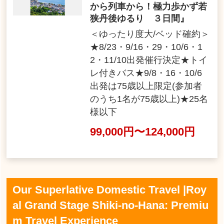
から列車から！極力歩かず若
狭丹後ゆるり ３日間』
＜ゆったり度大/ベッド確約＞
★8/23・9/16・29・10/6・1
2・11/10出発催行決定★トイ
レ付きバス★9/8・16・10/6
出発は75歳以上限定(参加者
のうち1名が75歳以上)★25名
様以下
99,000円〜124,000円
Our Superlative Domestic Travel |Roy
al Grand Stage Shiki-no-Hana: Premiu
m Travel Experience