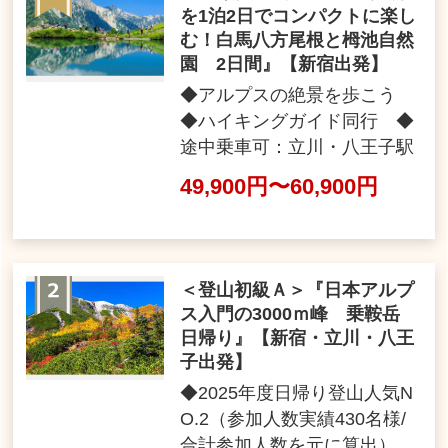
を1泊2日でコンパクトに楽し
む！白馬八方尾根と栂池自然
園 2日間』【新宿出発】
◆アルプスの絶景を歩こう
◆ハイキングガイド同行 ◆
途中乗車可：立川・八王子駅
49,900円〜60,900円
＜登山初級Ａ＞『日本アルプ
ス入門の3000ｍ峰 乗鞍岳
日帰り』【新宿・立川・八王
子出発】
◆2025年度日帰り登山人気N
O.2（参加人数実績430名様/
合計参加人数を元に算出）