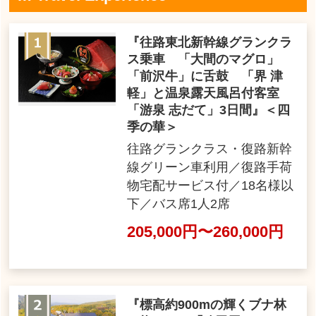
『往路東北新幹線グランクラ
ス乗車 「大間のマグロ」
「前沢牛」に舌鼓 「界 津
軽」と温泉露天風呂付客室
「游泉 志だて」3日間』＜四
季の華＞
往路グランクラス・復路新幹
線グリーン車利用／復路手荷
物宅配サービス付／18名様以
下／バス席1人2席
205,000円〜260,000円
『標高約900mの輝くブナ林