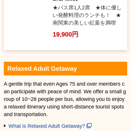
★バス席1人2席 ★体に優し
い発酵料理のランチも！ ★
南関東の美しい紅葉を満喫
19,900円
Relaxed Adult Getaway
A gentle trip that even Ages 75 and over members c
an participate with peace of mind. We offer a small g
roup of 10~28 people per bus, allowing you to enjoy
a relaxed itinerary using short-distance tourist spots
and transportation.
What is Relaxed Adult Getaway?