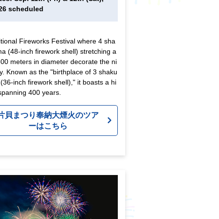
26 scheduled
itional Fireworks Festival where 4 sha
 (48-inch firework shell) stretching a
00 meters in diameter decorate the ni
y. Known as the "birthplace of 3 shaku
36-inch firework shell)," it boasts a hi
 spanning 400 years.
片貝まつり奉納大煙火のツア
ーはこちら