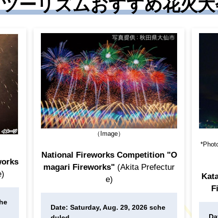
ツーリズムおすすめ花火大会
（Image）
*Photo
National Fireworks Competition "O
works
magari Fireworks"
(Akita Prefectur
e)
Kata
e)
F
che
Date: Saturday, Aug. 29, 2026 sche
Da
duled