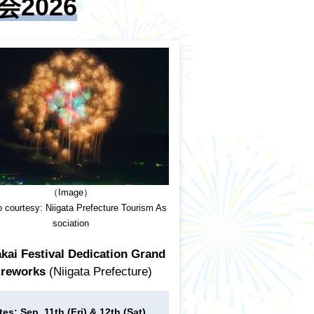
2026
（Image）
 courtesy: Niigata Prefecture Tourism As
sociation
kai Festival Dedication Grand
ireworks
(Niigata Prefecture)
tes: Sep. 11th (Fri) & 12th (Sat),