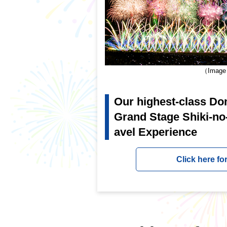
（Imag
Our highest-class Do
Grand Stage Shiki-n
avel Experience
Click here for