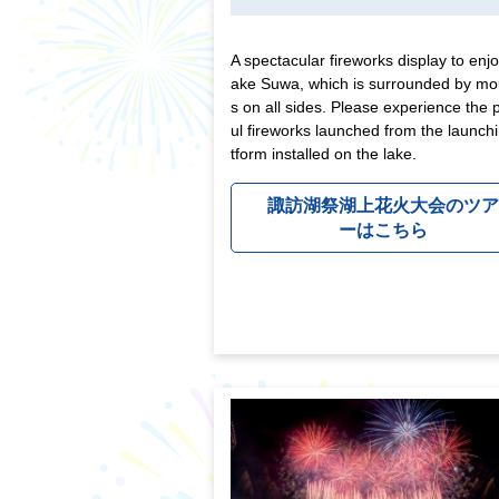
A spectacular fireworks display to enjo
ake Suwa, which is surrounded by mo
s on all sides. Please experience the 
ul fireworks launched from the launch
tform installed on the lake.
諏訪湖祭湖上花火大会のツ
ーはこちら