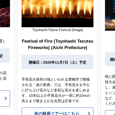
Toyohashi Flame Festival (Image)
県）
Festival of Fire (Toyohashi Tezutsu
Fireworks) (Aichi Prefecture)
定
開
開催日：2026年11月7日（土）予定
の花
秋に
と花
手筒花火発祥の地といわれる豊橋市で開催
技大
される「炎の祭典」では、手筒花火を中心
し、
に打ち上げ花火など多彩な花火を楽しめま
とシ
ア
す。10本以上の手筒花火が一斉に約10mの
など
高さまで噴き上がる光景は圧巻です。
くだ
炎の祭典ツアーはこちら