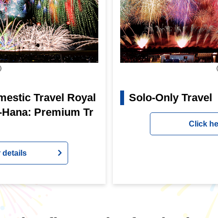
e）
（
mestic Travel Royal
Solo-Only Travel
o-Hana: Premium Tr
Click he
 details