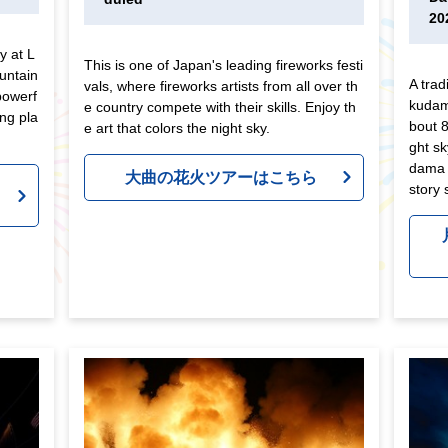
20
y at L
This is one of Japan's leading fireworks festi
untain
A trad
vals, where fireworks artists from all over th
powerf
kudama
e country compete with their skills. Enjoy th
ing pla
bout 8
e art that colors the night sky.
ght sk
dama (
大曲の花火ツアーはこちら
ア
story