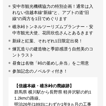
安中市観光機構協力の特別企画！通常は入
れない信越本線“新線"と、アプトの道“旧
線"の両方を1日でめぐります
碓氷峠トンネルツーリズムプランナー・安
中市観光大使、花田欣也さんとあるきます
新緑と紅葉、それぞれ1日限定出発！
煉瓦造りの建造物と季節感漂う自然美のコ
ントラスト
昼食は名物「峠の釜めし弁当」をご用意
参加記念のノベルティ付き！
【信越本線・碓氷峠の廃線跡】
群馬県 横川駅から長野県 軽井沢駅の約1
1.2kmの路線。
明治26年(1893)にわずか1年9ヵ月の工事