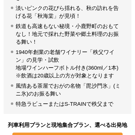
淡いピンクの花びら揺れる、秋の訪れを告
げる花「秋海棠」が見頃！
鉄道も高速もない秘境・小鹿野町のおもて
なし！地元で採れた野菜や郷土料理のお振
る舞い！
1940年創業の老舗ワイナリー「秩父ワイ
ン」の見学・試飲
地場ワインハーフボトル付き(360ml／1本)
※飲酒は20歳以上の方が対象となります
風情ある茶屋でおがの名物「毘沙門氷」(ミ
ニ氷)のお振る舞い
特急ラビューまたはS-TRAINで秩父まで
列車利用プランと現地集合プラン、選べる出発地