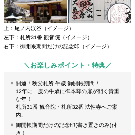
上：尾ノ内渓谷（イメージ）
左下：札所31番 観音院（イメージ）
右下：御開帳期間だけの記念印（イメージ）
＼お楽しみポイント・特典／
開運！秩父札所 牛歳 御開帳期間！
12年に一度の牛歳に御本尊の扉が開く貴重
な年！
札所31番 観音院・札所32番 法性寺へご案
内。
御開帳期間だけの記念印(書き置きのみ)付
き！