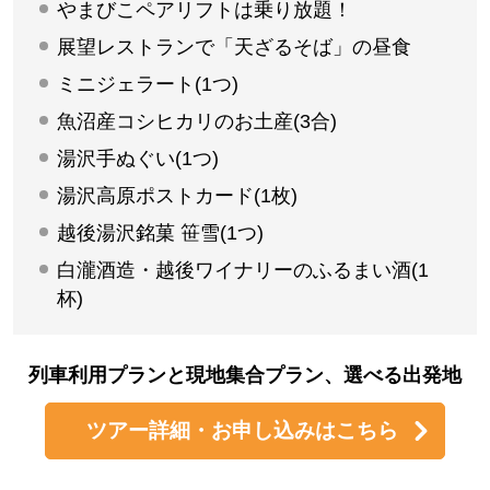
やまびこペアリフトは乗り放題！
展望レストランで「天ざるそば」の昼食
ミニジェラート(1つ)
魚沼産コシヒカリのお土産(3合)
湯沢手ぬぐい(1つ)
湯沢高原ポストカード(1枚)
越後湯沢銘菓 笹雪(1つ)
白瀧酒造・越後ワイナリーのふるまい酒(1
杯)
列車利用プランと現地集合プラン、選べる出発地
ツアー詳細・お申し込みはこちら