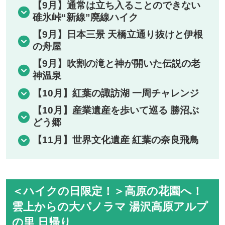
【9月】通常は立ち入ることのできない
碓氷峠“新線”廃線ハイク
【9月】日本三景 天橋立通り抜けと伊根
の舟屋
【9月】吹割の滝と神が開いた伝説の老
神温泉
【10月】紅葉の諏訪湖 一周チャレンジ
【10月】産業遺産を歩いて巡る 勝沼ぶ
どう郷
【11月】世界文化遺産 紅葉の奈良飛鳥
＜ハイクの日限定！＞高原の花園へ！
雲上からの大パノラマ 湯沢高原アルプ
の里 日帰り