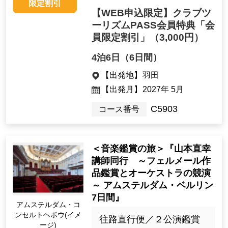
限定割引
【WEB申込限定】クラブツ
ーリズムPASS会員特典「会
員限定割引」
（3,000円）
4泊6日（6日間）
【出発地】
羽田
【出発月】
2027年 5月
C5903
コース番号
＜音楽鑑賞の旅＞『山本直幸
講師同行 ～フェルメール作
品鑑賞とオーケストラの競演
～ アムステルダム・ベルリン
7日間』
アムステルダム・コ
ンセルトヘボウ(イメ
往路直行便／２公演鑑賞
ージ)