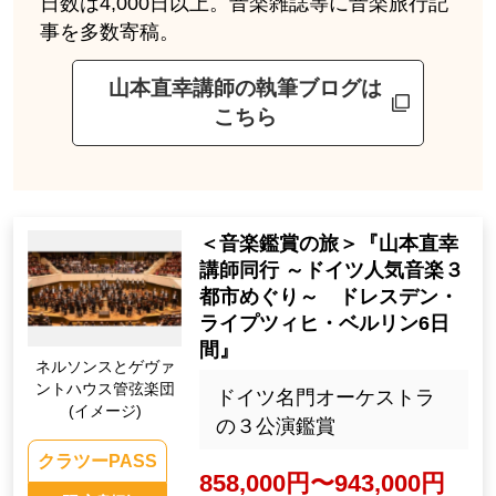
日数は4,000日以上。音楽雑誌等に音楽旅行記
事を多数寄稿。
山本直幸講師の執筆ブログは
こちら
＜音楽鑑賞の旅＞『山本直幸
講師同行 ～ドイツ人気音楽３
都市めぐり～ ドレスデン・
ライプツィヒ・ベルリン6日
間』
ネルソンスとゲヴァ
ントハウス管弦楽団
ドイツ名門オーケストラ
(イメージ)
の３公演鑑賞
クラツーPASS
858,000円〜943,000円