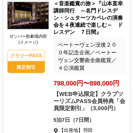
＜音楽鑑賞の旅＞『山本直幸
講師同行 ～名門ドレスデ
ン・シュターツカペレの演奏
会を４夜連続で楽しむ～ ド
レスデン ７日間』
ゼンパー歌劇場内部
(イメージ)
ベートーヴェン没後２０
０年記念企画／ベートー
クラツーPASS
ヴェン交響曲全曲鑑賞／
限定割引
４公演鑑賞
798,000円〜898,000円
【WEB申込限定】クラブツ
ーリズムPASS会員特典「会
員限定割引」
（3,000円）
5泊7日（7日間）
【出発地】
羽田