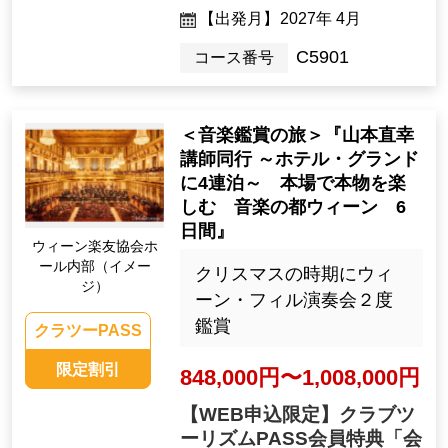
【出発月】
2027年 4月
C5901
コース番号
＜音楽鑑賞の旅＞『山本直幸
講師同行 ～ホテル・グランド
に4連泊～ 本場で本物を楽
しむ 音楽の都ウィーン 6
日間』
ウィーン楽友協会ホ
ール内部（イメー
クリスマスの時期にウィ
ジ）
ーン・フィル演奏会２度
鑑賞
クラツーPASS
限定割引
848,000円〜1,008,000円
【WEB申込限定】クラブツ
ーリズムPASS会員特典「会