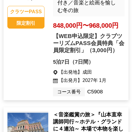
付き／音楽と絵画を愉し
む冬の旅
クラツーPASS
限定割引
848,000円〜968,000円
【WEB申込限定】クラブツ
ーリズムPASS会員特典「会
員限定割引」
（3,000円）
5泊7日（7日間）
【出発地】
成田
【出発月】
2027年 1月
C5908
コース番号
＜音楽鑑賞の旅＞『山本直幸
講師同行～ホテル・グランド
に４連泊～ 本場で本物を楽し