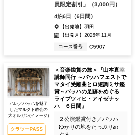
員限定割引」
（3,000円）
4泊6日（6日間）
【出発地】
羽田
【出発月】
2026年 11月
C5907
コース番号
＜音楽鑑賞の旅＞『山本直幸
講師同行 ～バッハフェストで
マタイ受難曲とロ短調ミサ鑑
賞～バッハの足跡をめぐる
ライプツィヒ・アイゼナッ
ハレ／バッハを魅了
ハ ６日間』
したマルクト教会の
大オルガン(イメージ)
２公演鑑賞付き／バッハ
ゆかりの地をたっぷりめ
クラツーPASS
ぐる