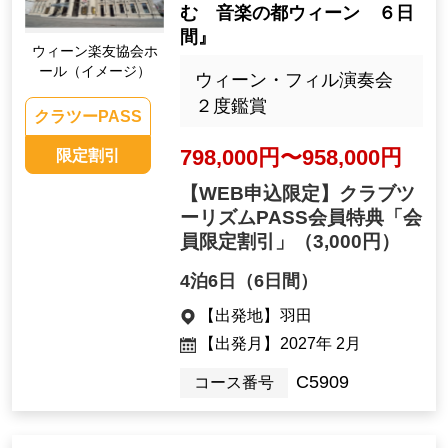
む 音楽の都ウィーン ６日
間』
ウィーン楽友協会ホ
ール（イメージ）
ウィーン・フィル演奏会
２度鑑賞
クラツーPASS
798,000円〜958,000円
限定割引
【WEB申込限定】クラブツ
ーリズムPASS会員特典「会
員限定割引」
（3,000円）
4泊6日（6日間）
【出発地】
羽田
【出発月】
2027年 2月
C5909
コース番号