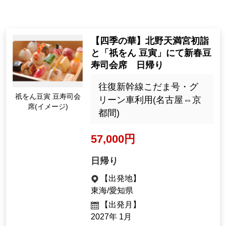
【四季の華】北野天満宮初詣
と「祇をん 豆寅」にて新春豆
寿司会席 日帰り
往復新幹線こだま号・グ
祇をん豆寅 豆寿司会
リーン車利用(名古屋⇔京
席(イメージ)
都間)
57,000円
日帰り
【出発地】
東海/愛知県
【出発月】
2027年 1月