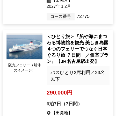
【出発月】
2027年 1,2月
72775
コース番号
＜ひとり旅＞『船や海にまつ
わる博物館を観光 美しき島国
４つのフェリーでつなぐ日本
ぐるり旅 ７日間 ／個室プラ
ン』【JR名古屋駅出発】
阪九フェリー（船体
のイメージ）
バスひとり2席利用／23名
以下
290,000円
6泊7日（7日間）
【出発地】