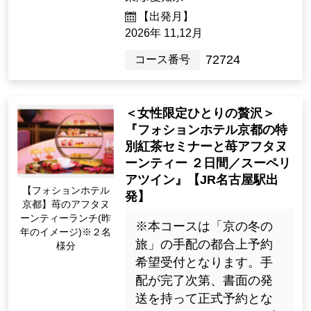
【出発月】
2026年 11,12月
72724
コース番号
＜女性限定ひとりの贅沢＞
『フォションホテル京都の特
別紅茶セミナーと苺アフタヌ
ーンティー ２日間／スーペリ
アツイン』【JR名古屋駅出
【フォションホテル
発】
京都】苺のアフタヌ
ーンティーランチ(昨
※本コースは「京の冬の
年のイメージ)※２名
旅」の手配の都合上予約
様分
希望受付となります。手
配が完了次第、書面の発
送を持って正式予約とな