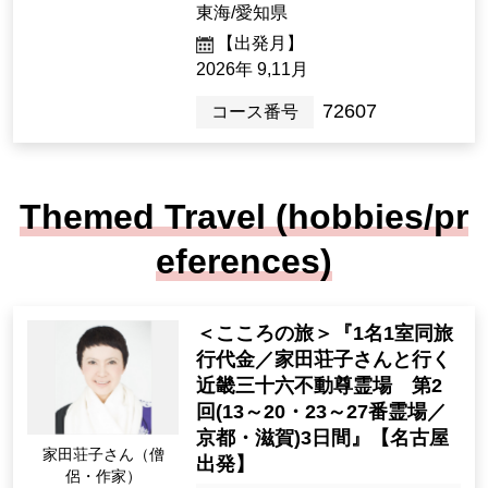
東海/愛知県
【出発月】
2026年 9,11月
72607
コース番号
Themed Travel (hobbies/pr
eferences)
＜こころの旅＞『1名1室同旅
行代金／家田荘子さんと行く
近畿三十六不動尊霊場 第2
回(13～20・23～27番霊場／
京都・滋賀)3日間』【名古屋
家田荘子さん（僧
出発】
侶・作家）