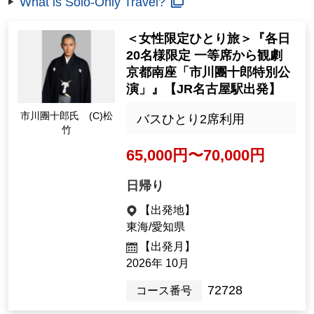
What is Solo-Only Travel?
＜女性限定ひとり旅＞『各日
20名様限定 一等席から観劇
京都南座「市川團十郎特別公
演」』【JR名古屋駅出発】
市川團十郎氏 (C)松
バスひとり2席利用
竹
65,000円〜70,000円
日帰り
【出発地】
東海/愛知県
【出発月】
2026年 10月
72728
コース番号