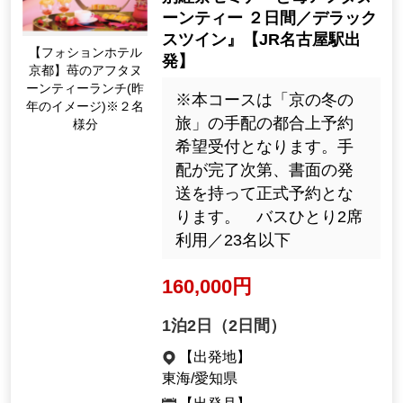
ーンティー ２日間／デラック
スツイン』【JR名古屋駅出
【フォションホテル
発】
京都】苺のアフタヌ
ーンティーランチ(昨
※本コースは「京の冬の
年のイメージ)※２名
旅」の手配の都合上予約
様分
希望受付となります。手
配が完了次第、書面の発
送を持って正式予約とな
ります。 バスひとり2席
利用／23名以下
160,000円
1泊2日（2日間）
【出発地】
東海/愛知県