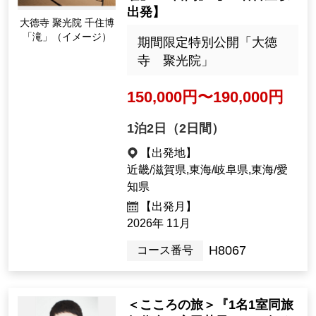
出発】
大徳寺 聚光院 千住博
「滝」（イメージ）
期間限定特別公開「大徳
寺 聚光院」
150,000円〜190,000円
1泊2日（2日間）
【出発地】
近畿/滋賀県,東海/岐阜県,東海/愛
知県
【出発月】
2026年 11月
H8067
コース番号
＜こころの旅＞『1名1室同旅