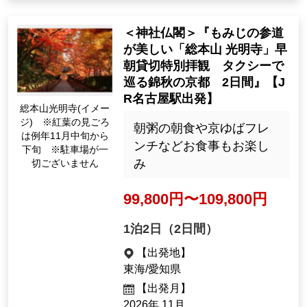
＜神社仏閣＞『もみじの参道
が美しい「総本山 光明寺」早
朝貸切特別拝観 タクシーで
巡る錦秋の京都 2日間』【J
R名古屋駅出発】
総本山光明寺(イメー
ジ) ※紅葉の見ごろ
朝粥の朝食や京ゆばフレ
は例年11月中旬から
ンチなどお食事もお楽し
下旬 ※駐車場が一
み
切ございません
99,800円〜109,800円
1泊2日（2日間）
【出発地】
東海/愛知県
【出発月】
2026年 11月