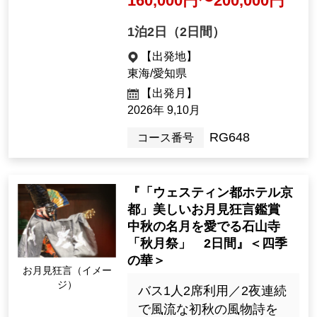
160,000円〜200,000円
1泊2日（2日間）
【出発地】
東海/愛知県
【出発月】
2026年 9,10月
RG648
コース番号
『「ウェスティン都ホテル京
都」美しいお月見狂言鑑賞
中秋の名月を愛でる石山寺
「秋月祭」 2日間』＜四季
の華＞
お月見狂言（イメー
ジ）
バス1人2席利用／2夜連続
で風流な初秋の風物詩を