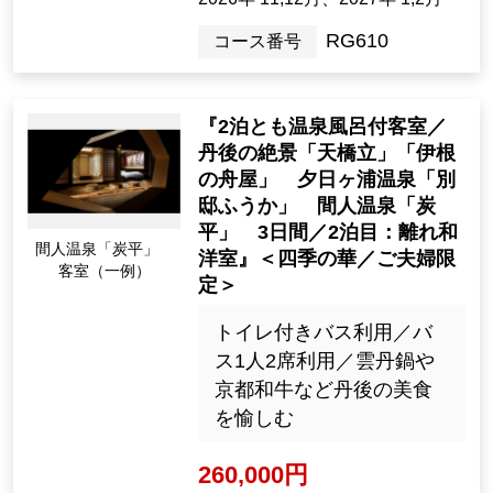
RG610
コース番号
『2泊とも温泉風呂付客室／
丹後の絶景「天橋立」「伊根
の舟屋」 夕日ヶ浦温泉「別
邸ふうか」 間人温泉「炭
平」 3日間／2泊目：離れ和
間人温泉「炭平」
洋室』＜四季の華／ご夫婦限
客室（一例）
定＞
トイレ付きバス利用／バ
ス1人2席利用／雲丹鍋や
京都和牛など丹後の美食
を愉しむ
260,000円