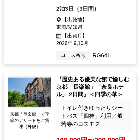
2泊3日（3日間）
【出発地】
東海/愛知県
【出発月】
2026年 9,10月
RG641
コース番号
『歴史ある優美な館で愉しむ
京都「長楽館」「奈良ホテ
ル」 2日間』＜四季の華＞
トイレ付きゆったりシー
京都「長楽館」で季
トバス「四神」利用／般
節のデザートをご賞
若寺のコスモス
味（外観）