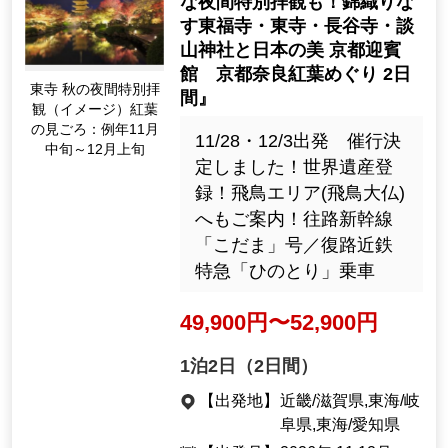
な夜間特別拝観も！錦織りな
す東福寺・東寺・長谷寺・談
山神社と日本の美 京都迎賓
館 京都奈良紅葉めぐり 2日
東寺 秋の夜間特別拝
間』
観（イメージ）紅葉
の見ごろ：例年11月
11/28・12/3出発 催行決
中旬～12月上旬
定しました！世界遺産登
録！飛鳥エリア(飛鳥大仏)
へもご案内！往路新幹線
「こだま」号／復路近鉄
特急「ひのとり」乗車
49,900円〜52,900円
1泊2日（2日間）
【出発地】
近畿/滋賀県,東海/岐
阜県,東海/愛知県