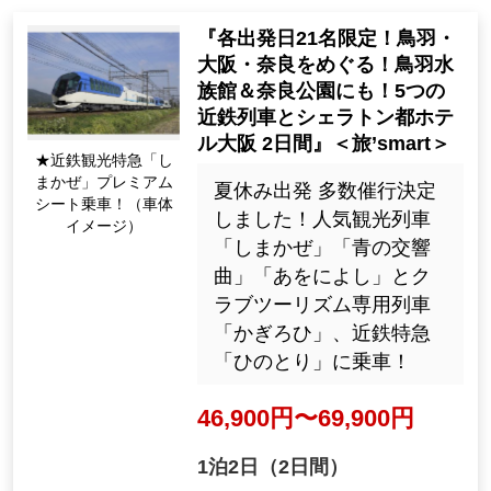
『各出発日21名限定！鳥羽・
大阪・奈良をめぐる！鳥羽水
族館＆奈良公園にも！5つの
近鉄列車とシェラトン都ホテ
ル大阪 2日間』＜旅’smart＞
★近鉄観光特急「し
まかぜ」プレミアム
夏休み出発 多数催行決定
シート乗車！（車体
しました！人気観光列車
イメージ）
「しまかぜ」「青の交響
曲」「あをによし」とク
ラブツーリズム専用列車
「かぎろひ」、近鉄特急
「ひのとり」に乗車！
46,900円〜69,900円
1泊2日（2日間）