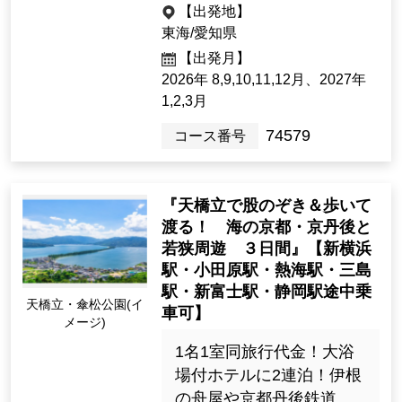
【出発地】
東海/愛知県
【出発月】
2026年 8,9,10,11,12月、2027年
1,2,3月
74579
コース番号
『天橋立で股のぞき＆歩いて
渡る！ 海の京都・京丹後と
若狭周遊 ３日間』【新横浜
駅・小田原駅・熱海駅・三島
駅・新富士駅・静岡駅途中乗
天橋立・傘松公園(イ
車可】
メージ)
1名1室同旅行代金！大浴
場付ホテルに2連泊！伊根
の舟屋や京都丹後鉄道