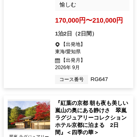
愉しむ
170,000円〜210,000円
1泊2日（2日間）
【出発地】
東海/愛知県
【出発月】
2026年 9月
RG647
コース番号
『紅葉の京都 朝も夜も美しい
嵐山の奥にある静けさ 翠嵐
ラグジュアリーコレクション
ホテル京都に泊まる 2日
間』＜四季の華＞
翠嵐 ラグジュアリー