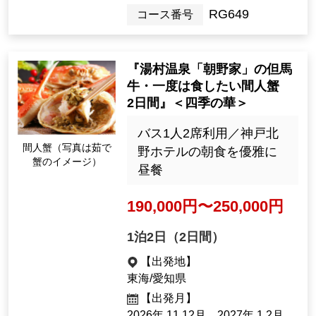
RG649
コース番号
『湯村温泉「朝野家」の但馬
牛・一度は食したい間人蟹
2日間』＜四季の華＞
バス1人2席利用／神戸北
間人蟹（写真は茹で
野ホテルの朝食を優雅に
蟹のイメージ）
昼餐
190,000円〜250,000円
1泊2日（2日間）
【出発地】
東海/愛知県
【出発月】
2026年 11,12月、2027年 1,2月