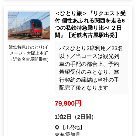
＜ひとり旅＞『リクエスト受
付 個性あふれる関西を走る6
つの私鉄特急乗り比べ ２日
間』【近鉄名古屋駅出発】
近鉄特急ひのとり(イ
バスひとり2席利用／23名
メージ・大阪上本町
以下／当コースは観光列
→近鉄名古屋間乗車)
車の手配の都合上、予約
希望受付のみとなり、旅
行契約の締結は当社の手
配完了後となります。
79,900円
1泊2日（2日間）
【出発地】
東海/愛知県