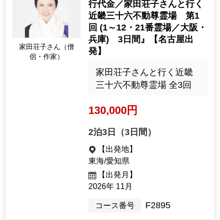
行代金／家田荘子さんと行く
近畿三十六不動尊霊場 第1
回 (1～12・21番霊場／大阪・
兵庫) 3日間』【名古屋出
家田荘子さん（僧
発】
侶・作家）
家田荘子さんと行く近畿
三十六不動尊霊場 全3回
130,000円
2泊3日（3日間）
【出発地】
東海/愛知県
【出発月】
2026年 11月
F2895
コース番号