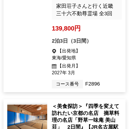
家田荘子さんと行く近畿
三十六不動尊霊場 全3回
139,800円
2泊3日（3日間）
【出発地】
東海/愛知県
【出発月】
2027年 3月
F2896
コース番号
＜美食探訪＞『四季を変えて
訪れたい京都の名店 摘草料
理の名店「野草一味庵 美山
荘」 2日間』【JR名古屋駅