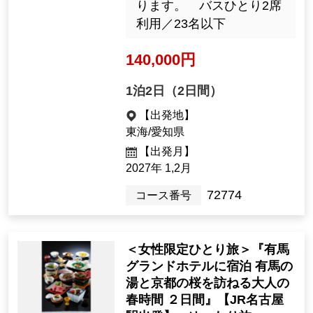
ります。 バスひとり2席
利用／23名以下
140,000円
1泊2日（2日間）
【出発地】
東海/愛知県
【出発月】
2027年 1,2月
72774
コース番号
＜女性限定ひとり旅＞『有馬
グランドホテルに宿泊 有馬の
湯と京都の桜を訪ねる大人の
春時間 ２日間』【JR名古屋