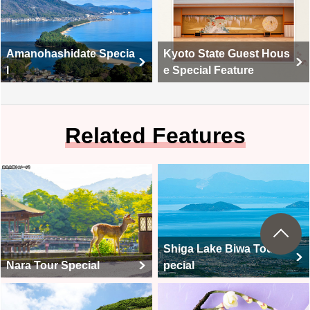
Amanohashidate Specia
Kyoto State Guest Hous
l
e Special Feature
Related Features
Shiga Lake Biwa Tour S
Nara Tour Special
pecial