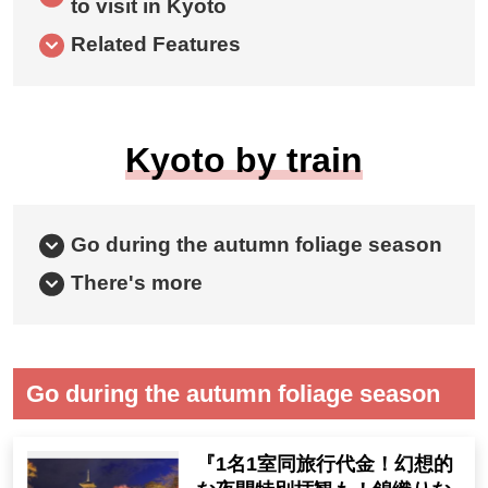
to visit in Kyoto
Related Features
Kyoto by train
Go during the autumn foliage season
There's more
Go during the autumn foliage season
『1名1室同旅行代金！幻想的