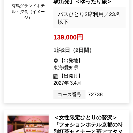
駅出発】＜ゆったり旅＞
有馬グランドホテ
ル・夕食（イメー
バスひとり2席利用／23名
ジ）
以下
139,000円
1泊2日（2日間）
【出発地】
東海/愛知県
【出発月】
2027年 3,4月
72738
コース番号
＜女性限定ひとりの贅沢＞
『フォションホテル京都の特
別紅茶セミナーと苺アフタヌ