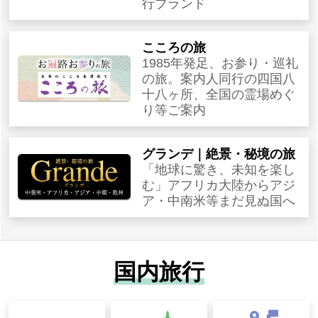
行ブランド
こころの旅
1985年発足、お参り・巡礼
の旅。案内人同行の四国八
十八ヶ所、全国の霊場めぐ
り等ご案内
グランデ｜絶景・秘境の旅
「地球に驚き、未知を楽し
む」アフリカ大陸からアジ
ア・中南米等まだ見ぬ国へ
国内旅行