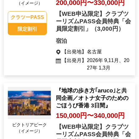
200,000円〜330,000円
（イメージ）
【WEB申込限定】クラブツ
クラツーPASS
ーリズムPASS会員特典「会
員限定割引」
（3,000円）
限定割引
宿泊
【出発地】
名古屋
【出発月】
2026年 9,11月、20
27年 1,3月
『地球の歩き方｢aruco｣と共
同企画／オトナ女子のための
ごほうび香港 3日間』
150,000円〜340,000円
ビクトリアピーク
【WEB申込限定】クラブツ
（イメージ）
ーリズムPASS会員特典「会