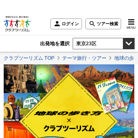
ログイン
ツアー検索
MENU
出発地を選択
クラブツーリズム TOP
テーマ旅行・ツアー
地球の歩