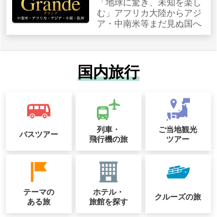
「地球に驚き、未知を楽し
む」アフリカ大陸からアジ
ア・中南米等まだ見ぬ国へ
国内旅行
列車・
ご当地観光
バスツアー
飛行機の旅
ツアー
テーマの
ホテル・
クルーズの
旅
ある旅
旅館を探す