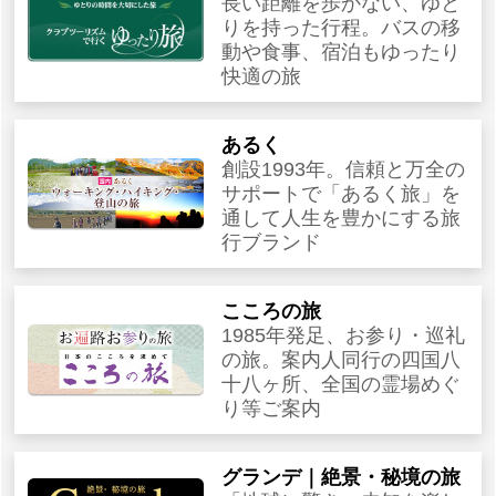
長い距離を歩かない、ゆと
りを持った行程。バスの移
動や食事、宿泊もゆったり
快適の旅
あるく
創設1993年。信頼と万全の
サポートで「あるく旅」を
通して人生を豊かにする旅
行ブランド
こころの旅
1985年発足、お参り・巡礼
の旅。案内人同行の四国八
十八ヶ所、全国の霊場めぐ
り等ご案内
グランデ｜絶景・秘境の旅