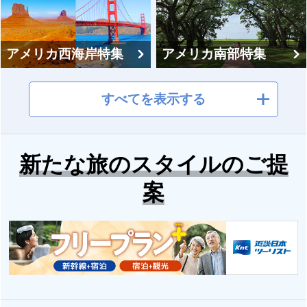
アメリカ西海岸特集
アメリカ南部特集
すべてを表示する
カナダのオーロラ観
新たな旅のスタイルのご提
カナダ特集
賞特集
案
プリンス・エドワー
ド島特集
アラスカ特集