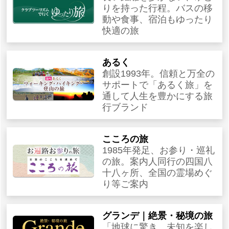
りを持った行程。バスの移
動や食事、宿泊もゆったり
快適の旅
あるく
創設1993年。信頼と万全の
サポートで「あるく旅」を
通して人生を豊かにする旅
行ブランド
こころの旅
1985年発足、お参り・巡礼
の旅。案内人同行の四国八
十八ヶ所、全国の霊場めぐ
り等ご案内
グランデ｜絶景・秘境の旅
「地球に驚き、未知を楽し